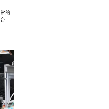
日常的
與台