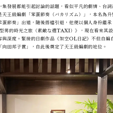
一集發展都能引起討論的話題，看似平凡的劇情、台詞
是天王級編劇「笨蛋節奏（バカリズム）」，本名為升
笨蛋節奏」出道，隨後搭檔引退，他便以個人身份繼承
《型男的時光之旅（素敵な選TAXI）》，現在看來其
容與深度。緊接的日劇作品《架空OL日記》不但自編
「向田邦子賞」，自此後奠定了天王級編劇的地位。