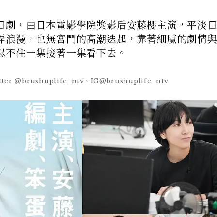
日劇，由日本電影學院獎影后安藤櫻主演，平淡
弄浪漫，也無宮鬥的高潮迭起，靠著細膩的劇情
忍不住一集接著一集看下去。
er @brushuplife_ntv、IG@brushuplife_ntv