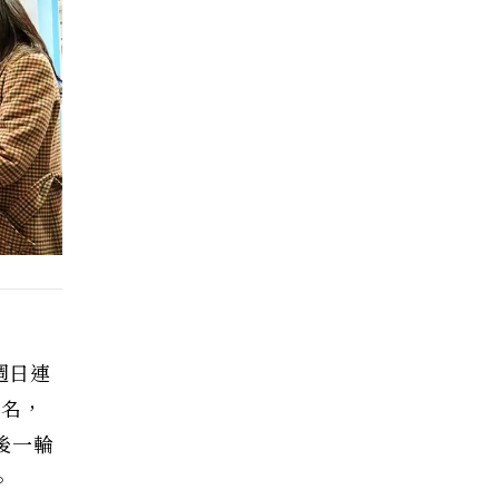
週日連
一名，
後一輪
。