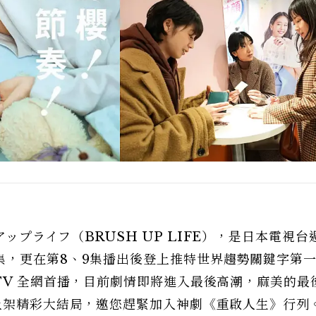
プライフ（BRUSH UP LIFE），是日本電視台
集，更在第8、9集播出後登上推特世界趨勢關鍵字第
TV 全網首播，目前劇情即將進入最後高潮，麻美的最
上架精彩大結局，邀您趕緊加入神劇《重啟人生》行列