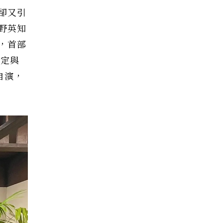
卻又引
野英知
，首部
設定與
自演，