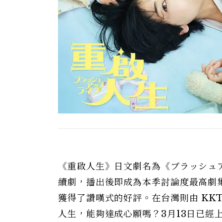
《重啟人生》日文劇名為《ブラッシュアッ
續劇，播出後即成為本季討論度最高劇
獲得了讚嘆式的好評。在台灣則由 KK
人生，能夠達成心願嗎？3月13日已經