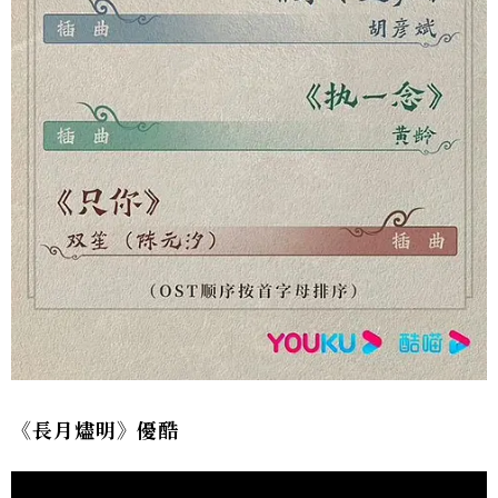
《長月燼明》優酷