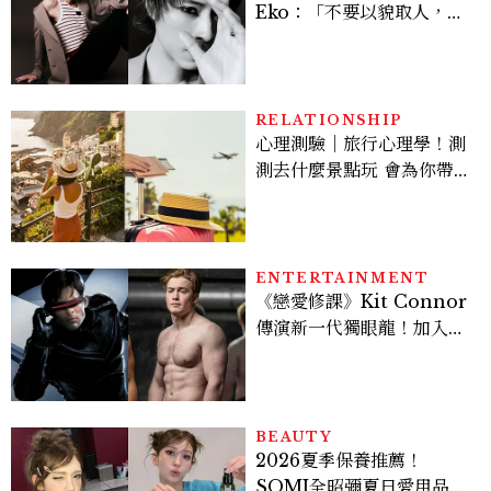
Eko：「不要以貌取人，內
在與外在同樣重要。」
RELATIONSHIP
心理測驗｜旅行心理學！測
測去什麼景點玩 會為你帶來
好運
ENTERTAINMENT
《戀愛修課》Kit Connor
傳演新一代獨眼龍！加入新
版《X戰警》，可望搭檔
Sadie Sink
BEAUTY
2026夏季保養推薦！
SOMI全昭彌夏日愛用品公