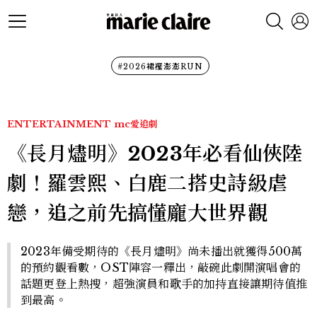
#2026裙襬澎澎RUN
ENTERTAINMENT
mc愛追劇
《長月燼明》2023年必看仙俠陸
劇！羅雲熙、白鹿二搭史詩級虐
戀，追之前先搞懂龐大世界觀
2023年備受期待的《長月燼明》尚未播出就獲得500萬
的預約觀看數，OST陣容一釋出，敲碗此劇開演唱會的
話題更登上熱搜，超強演員和歌手的加持直接讓期待值推
到最高。