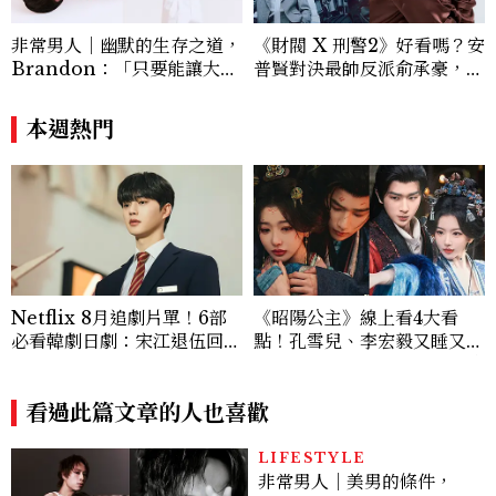
非常男人｜幽默的生存之道，
《財閥 X 刑警2》好看嗎？安
Brandon：「只要能讓大家
普賢對決最帥反派俞承豪，鄭
笑，我們就有機會玩在一起，
恩彩接棒女主，開專機、刷黑
讓敵人成為朋友。」
卡，用錢輾壓罪犯的陳利手回
本週熱門
來了，這次能玩多大？
Netflix 8月追劇片單！6部
《昭陽公主》線上看4大看
必看韓劇日劇：宋江退伍回歸
點！孔雪兒、李宏毅又睡又鬥
《四手聯彈，兩首奏鳴曲》、
趕進度，清冷狀元告上荒淫公
丁海寅《我的荒糖戀愛》
主
看過此篇文章的人也喜歡
LIFESTYLE
非常男人｜美男的條件，