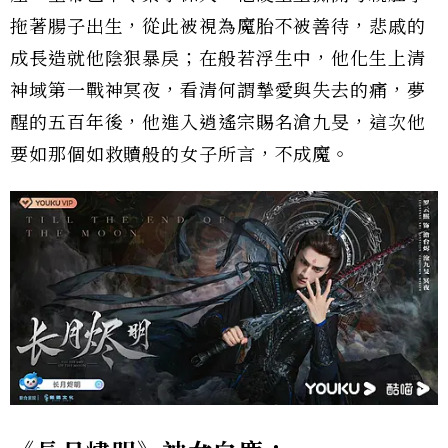
拖著腸子出生，從此被視為魔胎不被善待，悲戚的
成長造就他陰狠暴戾；在般若浮生中，他化生上清
神域第一戰神冥夜，看清何謂摯愛與失去的痛，夢
醒的五百年後，他進入逍遙宗賜名滄九旻，這次他
要如那個如救贖般的女子所言，不成魔。