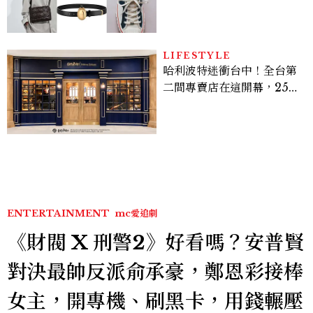
履一次看
LIFESTYLE
哈利波特迷衝台中！全台第
二間專賣店在這開幕，25週
年限定周邊、托特包太值得
入手
ENTERTAINMENT
mc愛追劇
《財閥 X 刑警2》好看嗎？安普賢
對決最帥反派俞承豪，鄭恩彩接棒
女主，開專機、刷黑卡，用錢輾壓