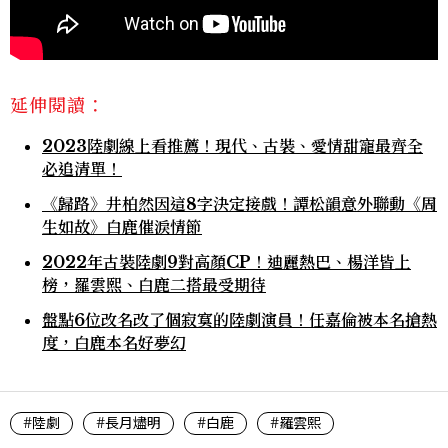
延伸閱讀：
2023陸劇線上看推薦！現代、古裝、愛情甜寵最齊全
必追清單！
《歸路》井柏然因這8字決定接戲！譚松韻意外聯動《周
生如故》白鹿催淚情節
2022年古裝陸劇9對高顏CP！迪麗熱巴、楊洋皆上
榜，羅雲熙、白鹿二搭最受期待
盤點6位改名改了個寂寞的陸劇演員！任嘉倫被本名搶熱
度，白鹿本名好夢幻
#陸劇
#長月燼明
#白鹿
#羅雲熙