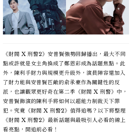
《財閥 X 刑警2》安普賢強勢回歸播出，最大不同
點或許就是女主角換成了鄭恩彩成為話題焦點。此
外，陳利手財力與規模更升級外，演員陣容還加入
了財力能與安普賢匹敵的俞承豪作為關鍵性的反
派，也讓觀眾更好奇在第二季《財閥 X 刑警》中，
安普賢飾演的陳利手將如何以超能力制裁天下罪
犯。究竟《財閥 X 刑警2》值得追嗎？以下將整理
《財閥 X 刑警2》最新話題與最吸引人必看的線上
看亮點，開追前必看！