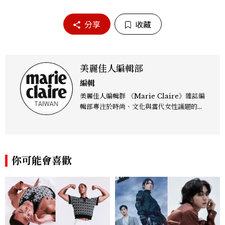
分享
收藏
美麗佳人編輯部
編輯
美麗佳人編輯群 《Marie Claire》雜誌編
輯部專注於時尚、文化與當代女性議題的深
度呈現，致力打造兼具風格與觀點的內容敘
事。 團隊擅長核心議題企劃、內容策展與
跨平台整合，長期關注國際時代脈動與社會
趨勢，從文化觀察出發，挖掘具有啟發性的
你可能會喜歡
女性故事與價值觀；同時以細膩的美學語言
與敘事張力，轉化為兼具視覺風格與思想深
度的內容。 《Marie Claire》始終以敏銳
視角與編輯直覺，引領讀者探索女性多元面
貌與生活品味風格的無限可能。