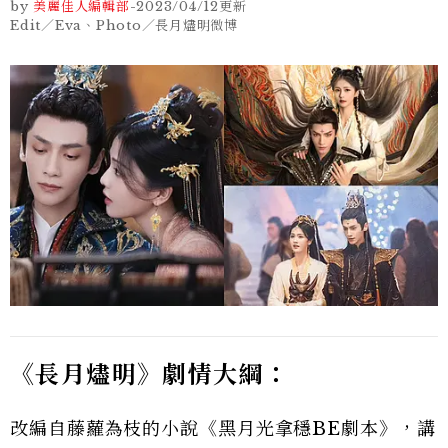
by
美麗佳人編輯部
-
2023/04/12
更新
Edit／Eva、Photo／長月燼明微博
《長月燼明》劇情大綱：
改編自藤蘿為枝的小說《黑月光拿穩BE劇本》，講