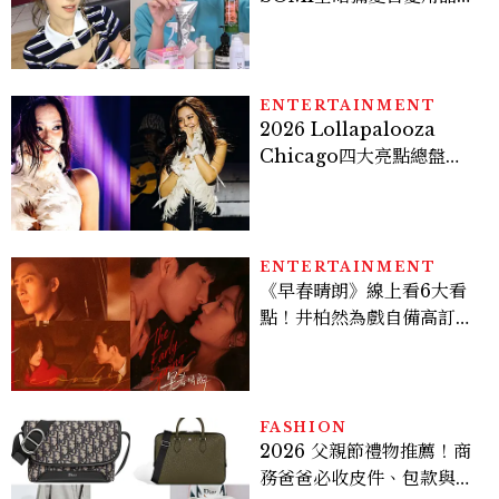
開，防曬、護髮、止汗、頭
皮保養10款好物一次看
ENTERTAINMENT
2026 Lollapalooza
Chicago四大亮點總盤
點， JENNIE、 CORTIS
登台，K-POP擄獲全球！
ENTERTAINMENT
《早春晴朗》線上看6大看
點！井柏然為戲自備高訂，
孫千苦等地下戀轉正，雨夜
激吻獲讚慾感天花板
FASHION
2026 父親節禮物推薦！商
務爸爸必收皮件、包款與鞋