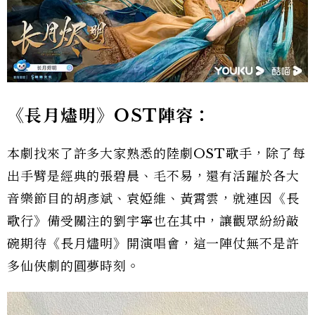
《長月燼明》OST陣容：
本劇找來了許多大家熟悉的陸劇OST歌手，除了每
出手臂是經典的張碧晨、毛不易，還有活躍於各大
音樂節目的胡彥斌、袁婭維、黃霄雲，就連因《長
歌行》備受關注的劉宇寧也在其中，讓觀眾紛紛敲
碗期待《長月燼明》開演唱會，這一陣仗無不是許
多仙俠劇的圓夢時刻。