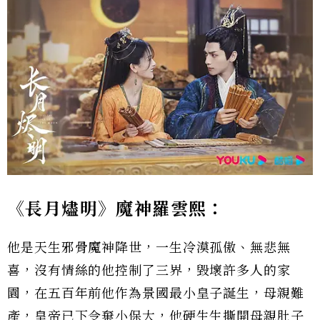
《長月燼明》魔神羅雲熙：
他是天生邪骨魔神降世，一生冷漠孤傲、無悲無
喜，沒有情絲的他控制了三界，毀壞許多人的家
園，在五百年前他作為景國最小皇子誕生，母親難
產，皇帝已下令棄小保大，他硬生生撕開母親肚子