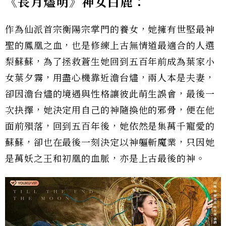
《長月燼明》神女白鹿：
作為仙派首宗衡陽宗掌門的養女，她擁有世堅最神
聖的鳳凰之血，也是修練上古無情道最適合的人選
梨蘇蘇，為了拯救蒼生她回到五百年前成為葉家小
女葉夕霧，用盡心機靠近澹台燼，兩人本是夫妻，
卻因澹台燼的境遇與性格讓彼此萌生誤會，最後一
次抉擇，她決定用自己的神隨換他的邪骨，便在他
面前殞落，回到五百年後，她依然是集萬千寵愛的
蘇蘇，卻也在最後一刻決定以神軀斬魔業，只因她
是萬妖之王和初凰的血脈，亦是上古最後的神。