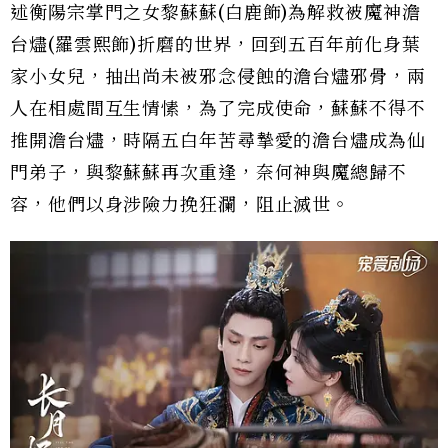
述衡陽宗掌門之女黎蘇蘇(白鹿飾)為解救被魔神澹
台燼(羅雲熙飾)折磨的世界，回到五百年前化身葉
家小女兒，抽出尚未被邪念侵蝕的澹台燼邪骨，兩
人在相處間互生情愫，為了完成使命，蘇蘇不得不
推開澹台燼，時隔五白年苦尋摯愛的澹台燼成為仙
門弟子，與黎蘇蘇再次重逢，奈何神與魔總歸不
容，他們以身涉險力挽狂瀾，阻止滅世。