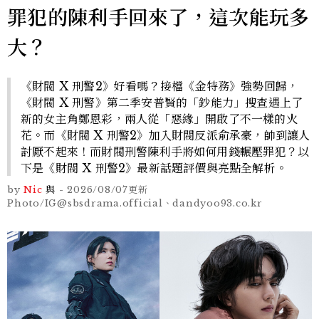
罪犯的陳利手回來了，這次能玩多
大？
《財閥 X 刑警2》好看嗎？接檔《金特務》強勢回歸，
《財閥 X 刑警》第二季安普賢的「鈔能力」搜查遇上了
新的女主角鄭恩彩，兩人從「惡緣」開啟了不一樣的火
花。而《財閥 X 刑警2》加入財閥反派俞承豪，帥到讓人
討厭不起來！而財閥刑警陳利手將如何用錢輾壓罪犯？以
下是《財閥 X 刑警2》最新話題評價與亮點全解析。
by
Nic
與
-
2026/08/07
更新
Photo/IG@sbsdrama.official、dandyoo93.co.kr