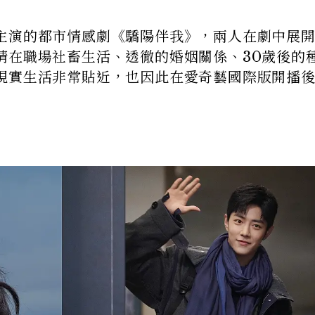
主演的都市情感劇《驕陽伴我》，兩人在劇中展
情在職場社畜生活、透徹的婚姻關係、30歲後的
現實生活非常貼近，也因此在愛奇藝國際版開播