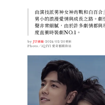
由演技派男神女神肖戰和白百合
男小的浪漫愛情與成長之路。劇
聲非常細膩，由於許多劇情都與
度直衝時裝劇NO.1。
by
JU豬編
-
2024/02/20
更新
Photo／iQIYI 愛奇藝國際站