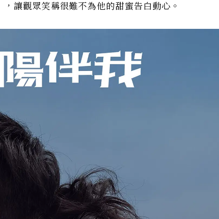
」，讓觀眾笑稱很難不為他的甜蜜告白動心。