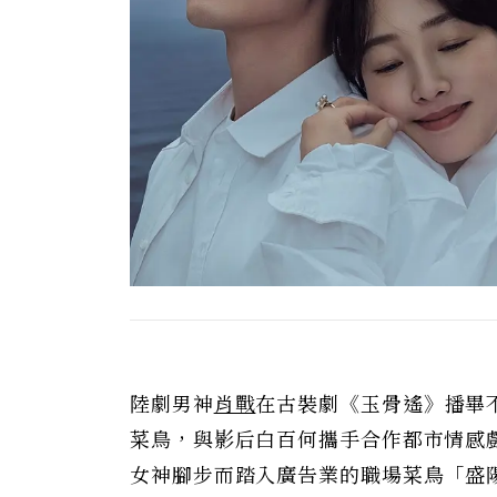
陸劇男神
肖戰
在古裝劇《玉骨遙》播畢
菜鳥，與影后白百何攜手合作都市情感
女神腳步而踏入廣告業的職場菜鳥「盛