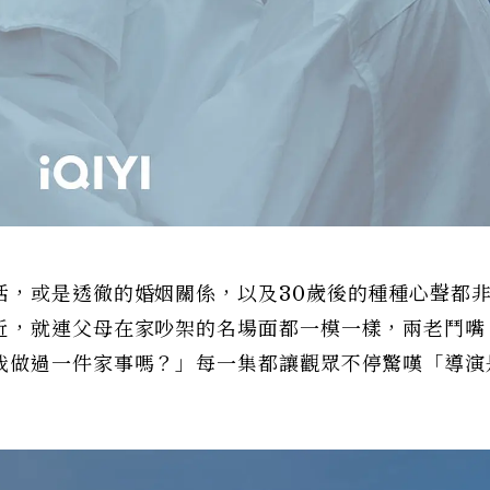
活，或是透徹的婚姻關係，以及30歲後的種種心聲都
近，就連父母在家吵架的名場面都一模一樣，兩老鬥嘴
我做過一件家事嗎？」每一集都讓觀眾不停驚嘆「導演