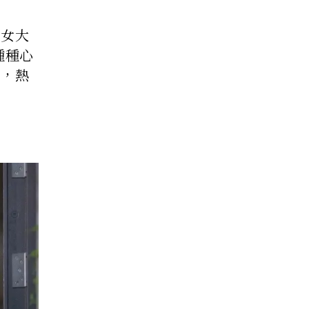
開女大
種種心
後，熱