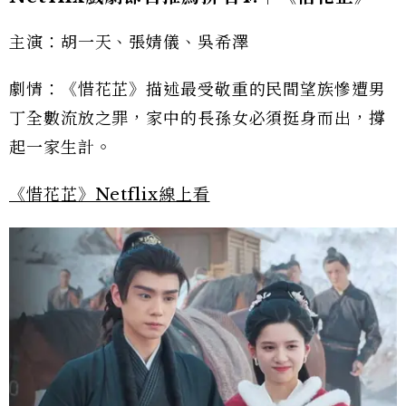
主演：胡一天、張婧儀、吳希澤
劇情：《惜花芷》描述最受敬重的民間望族慘遭男
丁全數流放之罪，家中的長孫女必須挺身而出，撐
起一家生計。
《惜花芷》Netflix線上看