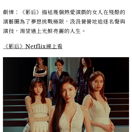
劇情：《影后》描述幾個熱愛演戲的女人在殘酷的
演藝圈為了夢想挑戰極限，汲汲營營地追逐名聲與
演技，渴望過上光鮮亮麗的人生。
《影后》Netflix線上看