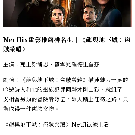
Netflix電影推薦排名4.｜《龍與地下城：盜
賊榮耀》
主演：克里斯潘恩、蜜雪兒羅德里奎茲
劇情：《龍與地下城：盜賊榮耀》描述魅力十足的
吟遊詩人和他的蠻族犯罪同夥才剛出獄，就組了一
支相當另類的冒險者隊伍，眾人踏上任務之路，只
為取得一件魔法文物。
《龍與地下城：盜賊榮耀》Netflix線上看