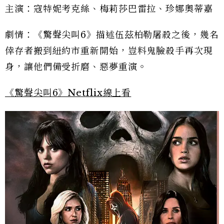
主演：寇特妮考克絲、梅莉莎巴雷拉、珍娜奧蒂嘉
劇情：《驚聲尖叫6》描述伍茲柏勒屠殺之後，幾名
倖存者搬到紐約市重新開始，豈料鬼臉殺手再次現
身，讓他們備受折磨、惡夢重演。
《驚聲尖叫6》Netflix線上看