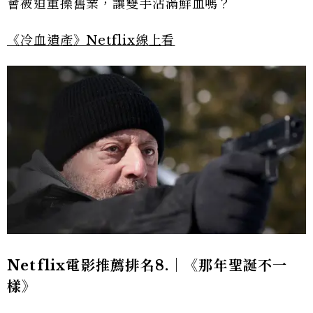
會被迫重操舊業，讓雙手沾滿鮮血嗎？
《冷血遺產》Netflix線上看
Netflix電影推薦排名8.｜《那年聖誕不一
樣》