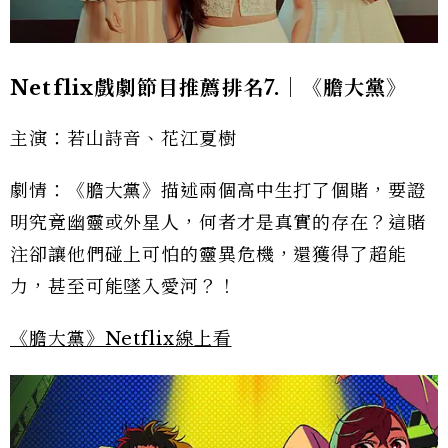
Netflix戲劇節目推薦排名7.｜《膽大黨》
主演：若山詩音、花江夏樹
劇情：《膽大黨》描述兩個高中生打了個賭，要證
明究竟幽靈或外星人，何者才是真實的存在？這賭
注卻讓他們碰上可怕的靈異危機，還獲得了超能
力，甚至可能墜入愛河？！
《膽大黨》Netflix線上看