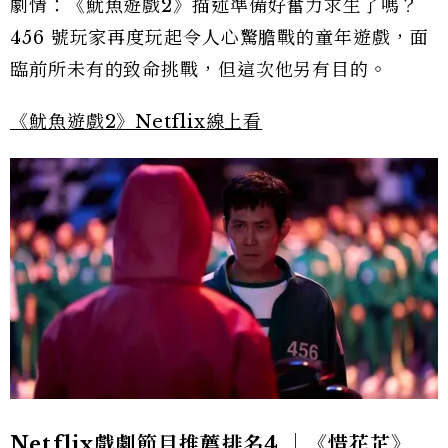
劇情：《魷魚遊戲2》描述準備好奮力求生了嗎？
456 號玩家再度玩起令人心驚膽戰的童年遊戲，面
臨前所未有的致命挑戰，但這次他另有目的。
《魷魚遊戲2》Netflix線上看
Netflix戲劇節目推薦排名4.｜《惜花芷》