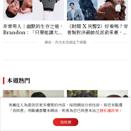
非常男人｜幽默的生存之道，
《財閥 X 刑警2》好看嗎？安
Brandon：「只要能讓大家
普賢對決最帥反派俞承豪，鄭
笑，我們就有機會玩在一起，
恩彩接棒女主，開專機、刷黑
讓敵人成為朋友。」
卡，用錢輾壓罪犯的陳利手回
來了，這次能玩多大？
本週熱門
美麗佳人為提供您更多優質的內容，採用網站分析技術。若您未點選
「我同意」而繼續瀏覽本網站，則視為您已同意本站之
隱私權政策
。
我同意
Netflix 8月追劇片單！6部
名場面全變幻覺？《聰明鎮》