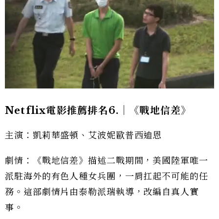
Netflix電影推薦排名6.｜《戰地信差》
主演：凱莉華盛頓、艾波妮歐普西迪恩
劇情：《戰地信差》描述二戰期間，美國陸軍唯一
派駐海外的有色人種女兵團，一肩扛起不可能的任
務。這部劇情片由泰勒派瑞執導，改編自真人實
事。