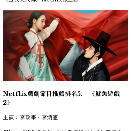
Netflix戲劇節目推薦排名5.｜《魷魚遊戲
2》
主演：李政宰、李炳憲