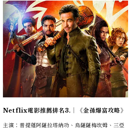
Netflix電影推薦排名3.｜《金孫爆富攻略》
主演：普提蓬阿薩拉塔納功、烏薩薩梅坎姆、三亞