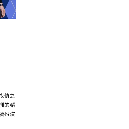
夜情之
洲的婚
續扮演