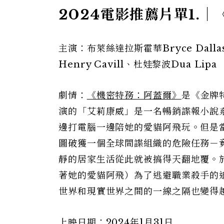
2024電影推薦片單1.
主演：布萊絲達拉斯霍華Bryce Dalla
Henry Cavill、杜娃黎波Dua Lipa
劇情：
《機密特務：阿蓋爾》
是《金牌
演的「艾莉康威」是一名暢銷諜報小說
邊打電腦一邊陪她的愛貓阿飛玩。但是
圖破獲一個全球間諜組織的危險任務－
靜的居家生活從此就被搞得天翻地覆。
著她的愛貓阿飛）為了逃避職業殺手的
世界和現實世界之間的一線之隔也變得
上映日期：2024年1月31日