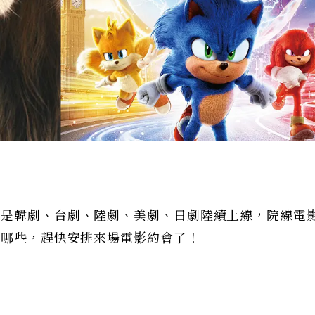
只是
韓劇
、
台劇
、
陸劇
、
美劇
、
日劇
陸續上線，院線電
有哪些，趕快安排來場電影約會了！