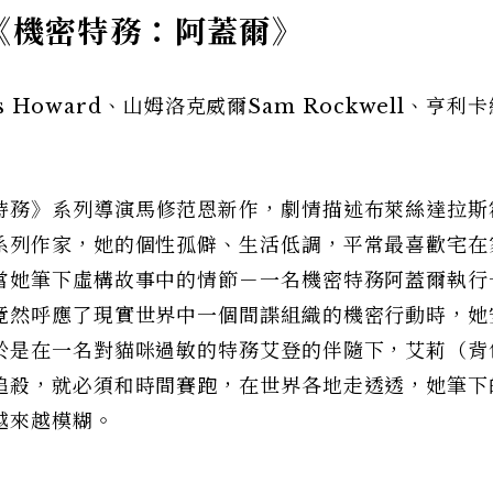
｜《機密特務：阿蓋爾》
s Howard、山姆洛克威爾Sam Rockwell、亨利
特務》系列導演馬修范恩新作，劇情描述布萊絲達拉斯
系列作家，她的個性孤僻、生活低調，平常最喜歡宅在
當她筆下虛構故事中的情節－一名機密特務阿蓋爾執行
竟然呼應了現實世界中一個間諜組織的機密行動時，她
於是在一名對貓咪過敏的特務艾登的伴隨下，艾莉（背
追殺，就必須和時間賽跑，在世界各地走透透，她筆下
越來越模糊。