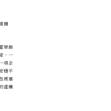
卡維爾
霍華飾
家，一
一項企
安穩平
包裡塞
的虛構