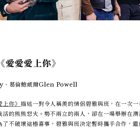
｜《愛愛愛上你》
y、葛倫鮑威爾Glen Powell
愛上你》
描述一對令人稱羨的情侶碧雅與班，在一次一
我活的熊熊怒火。勢不兩立的兩人，卻在一場舉辦在澳
為了不破壞這樁喜事，碧雅與班決定暫時攜手合作，繼