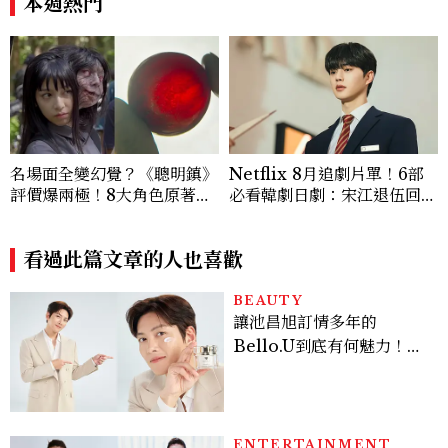
本週熱門
來了，這次能玩多大？
名場面全變幻覺？《聰明鎮》
Netflix 8月追劇片單！6部
評價爆兩極！8大角色原著差
必看韓劇日劇：宋江退伍回歸
異：台版富江獨缺「這技
《四手聯彈，兩首奏鳴曲》、
能」、黑衣少年神顏是他，血
丁海寅《我的荒糖戀愛》
玉果邏輯翻車
看過此篇文章的人也喜歡
BEAUTY
讓池昌旭訂情多年的
Bello.U到底有何魅力！揭
密男神發光乳霜～「肽光透
亮緊緻霜」如何打造日不落
的透亮肌，熬夜拍戲不顯疲
倦感，超神！
ENTERTAINMENT