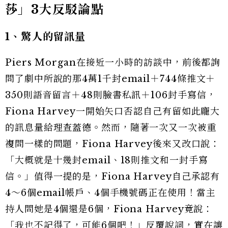
莎」3大反駁論點
1、驚人的留訊量
Piers Morgan在接近一小時的訪談中，前後都詢
問了劇中所說的那4萬1千封email＋744條推文＋
350則語音留言＋48則臉書私訊＋106封手寫信，
Fiona Harvey一開始矢口否認自己有留如此龐大
的訊息量給理查蓋德。然而，隨著一次又一次被重
複問一樣的問題，Fiona Harvey後來又改口說：
「大概就是十幾封email、18則推文和一封手寫
信。」值得一提的是，Fiona Harvey自己承認有
4～6個email帳戶、4個手機號碼正在使用！當主
持人問她是4個還是6個，Fiona Harvey竟說：
「我也不記得了，可能6個吧！」反覆說詞，實在讓