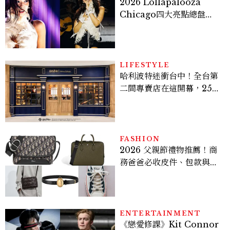
2026 Lollapalooza
Chicago四大亮點總盤
點， JENNIE、 CORTIS
登台，K-POP擄獲全球！
LIFESTYLE
哈利波特迷衝台中！全台第
二間專賣店在這開幕，25週
年限定周邊、托特包太值得
入手
FASHION
2026 父親節禮物推薦！商
務爸爸必收皮件、包款與鞋
履一次看
ENTERTAINMENT
《戀愛修課》Kit Connor