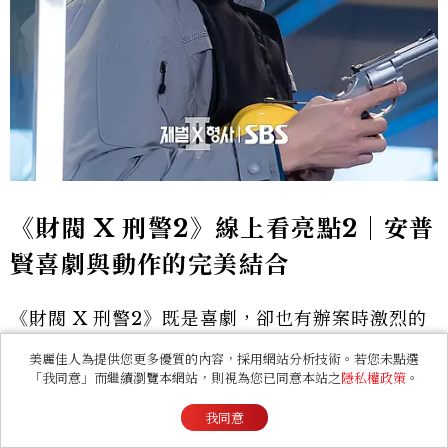
《財閥 X 刑警2》線上看亮點2｜安普
賢喜劇與動作的完美結合
《財閥 X 刑警2》既是喜劇，卻也有辦案時激烈的
動作場面，而安普賢眾所皆知他擁有高大完美的身
美麗佳人為提供您更多優質的內容，採用網站分析技術。若您未點選
「我同意」而繼續瀏覽本網站，則視為您已同意本站之
隱私權政策
。
材，而在許多作品中也能看出他對動作戲有著絕佳
的掌控能力，加上安普賢在演出幽默場景時的特殊
我同意
風格很有觀眾緣，因此「陳利手」已經被韓媒評價