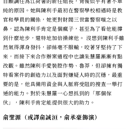
自願調任為江荷署的新任組長，背後似乎有著不單
純的原因。她與陳利手最初在警察學校相遇時是教
官和學員的關係，她更對財閥三世當警察嗤之以
鼻，認為陳利手肯定是個瘋子，甚至為了看他能撐
到什麼地步，還特地加倍操練他。 沒想到陳利手雖
然氣得渾身發抖，卻絲毫不服輸，咬著牙堅持了下
來，而接下來合作辦案過程中也讓朱慧羅漸漸有點
改觀。雖然陳利手愛裝腔作勢、魯莽，但卻擁有獨
特看案件的創造力以及面對嫌疑人時的沉穩，最重
要的是，他具備用資金與人脈將受阻的搜查一舉打
通的能力。對於朱慧羅一心想抓到的「那個傢
伙」，陳利手肯定能提供很大的助力。
俞聖源（或譯俞誠洹，俞承豪飾演）