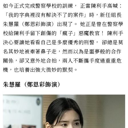
如今正式完成警察學校的訓練， 正當陳利手高喊：
「我的字典裡沒有解決不了的案件」時，新任組長
朱慧羅（鄭恩彩飾演）出現了。 她正是曾在警察學
校給陳利手留下創傷的「瘋子」惡魔教官！ 陳利手
決心要讓她看看自己是多麼優秀的刑警， 卻總是莫
名其妙地被牽著鼻子走，然而以為是噩夢般的合作
關係，卻又意外地合拍，兩人不斷攜手度過重重危
機，也培養出強大微妙的默契。
朱慧羅（鄭恩彩飾演）