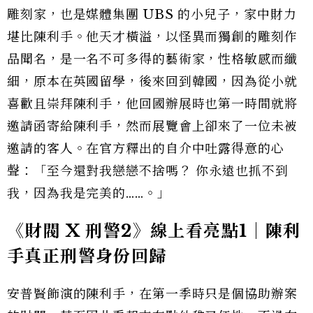
雕刻家，也是媒體集團 UBS 的小兒子，家中財力
堪比陳利手。他天才橫溢，以怪異而獨創的雕刻作
品聞名，是一名不可多得的藝術家，性格敏感而纖
細，原本在英國留學，後來回到韓國，因為從小就
喜歡且崇拜陳利手，他回國辦展時也第一時間就將
邀請函寄給陳利手，然而展覽會上卻來了一位未被
邀請的客人。在官方釋出的自介中吐露得意的心
聲：「至今還對我戀戀不捨嗎？ 你永遠也抓不到
我，因為我是完美的……。」
《財閥 X 刑警2》線上看亮點1｜陳利
手真正刑警身份回歸
安普賢飾演的陳利手，在第一季時只是個協助辦案