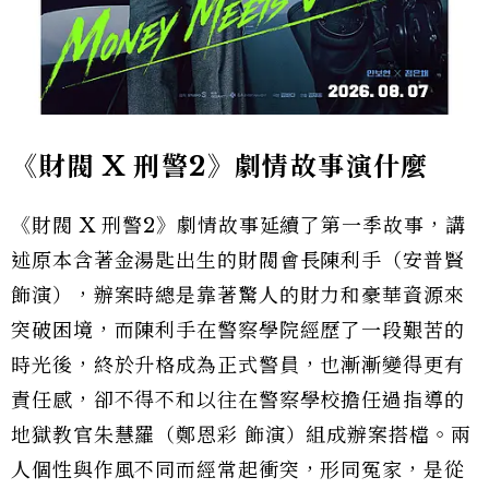
《財閥 X 刑警2》劇情故事演什麼
《財閥 X 刑警2》劇情故事延續了第一季故事，講
述原本含著金湯匙出生的財閥會長陳利手（安普賢
飾演），辦案時總是靠著驚人的財力和豪華資源來
突破困境，而陳利手在警察學院經歷了一段艱苦的
時光後，終於升格成為正式警員，也漸漸變得更有
責任感，卻不得不和以往在警察學校擔任過指導的
地獄教官朱慧羅（鄭恩彩 飾演）組成辦案搭檔。兩
人個性與作風不同而經常起衝突，形同冤家，是從