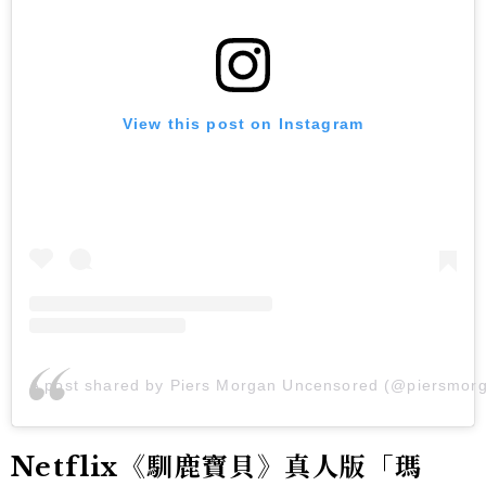
View this post on Instagram
A post shared by Piers Morgan Uncensored (@piersmor
Netflix《馴鹿寶貝》真人版「瑪