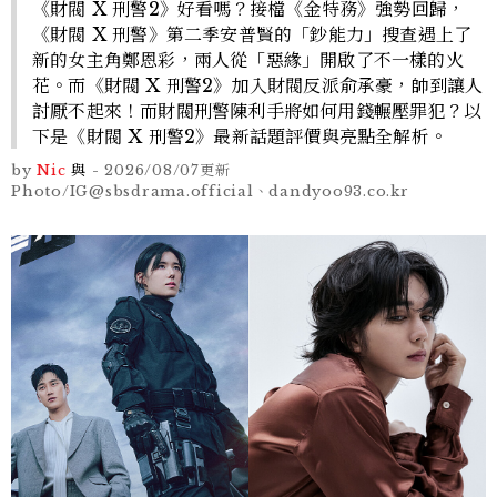
《財閥 X 刑警2》好看嗎？接檔《金特務》強勢回歸，
《財閥 X 刑警》第二季安普賢的「鈔能力」搜查遇上了
新的女主角鄭恩彩，兩人從「惡緣」開啟了不一樣的火
花。而《財閥 X 刑警2》加入財閥反派俞承豪，帥到讓人
討厭不起來！而財閥刑警陳利手將如何用錢輾壓罪犯？以
下是《財閥 X 刑警2》最新話題評價與亮點全解析。
by
Nic
與
-
2026/08/07
更新
Photo/IG@sbsdrama.official、dandyoo93.co.kr