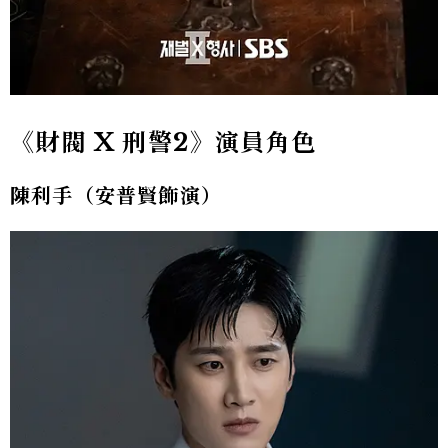
《財閥 X 刑警2》演員角色
陳利手（安普賢飾演）