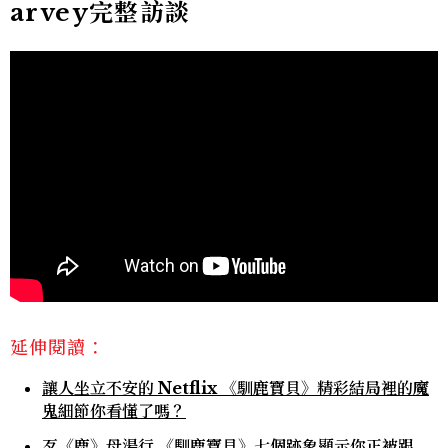
arvey完整訪談
延伸閱讀：
讓人坐立不安的 Netflix 《馴鹿寶貝》精彩結局裡的魔
鬼細節你看懂了嗎？
歹《鹿》母湯行 《馴鹿寶貝》七個跡象顯示你正被跟