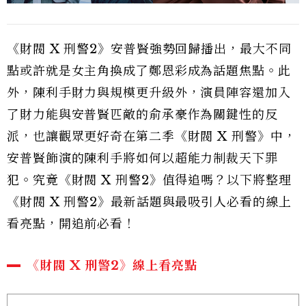
《財閥 X 刑警2》安普賢強勢回歸播出，最大不同
點或許就是女主角換成了鄭恩彩成為話題焦點。此
外，陳利手財力與規模更升級外，演員陣容還加入
了財力能與安普賢匹敵的俞承豪作為關鍵性的反
派，也讓觀眾更好奇在第二季《財閥 X 刑警》中，
安普賢飾演的陳利手將如何以超能力制裁天下罪
犯。究竟《財閥 X 刑警2》值得追嗎？以下將整理
《財閥 X 刑警2》最新話題與最吸引人必看的線上
看亮點，開追前必看！
《財閥 X 刑警2》線上看亮點