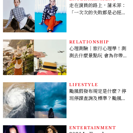
走在演員的路上，蒲禾菲：
「一次次的失敗都是必經過
程，必須要經過那些練習，
才能做得好。」
RELATIONSHIP
心理測驗｜旅行心理學！測
測去什麼景點玩 會為你帶來
好運
LIFESTYLE
颱風假發布規定是什麼？停
班停課查詢及標準？颱風假
有薪水嗎、可否拒絕上班？
ENTERTAINMENT