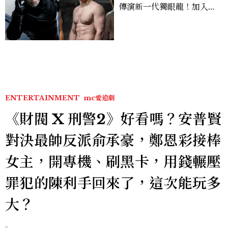
傳演新一代獨眼龍！加入新
版《X戰警》，可望搭檔
Sadie Sink
ENTERTAINMENT
mc愛追劇
《財閥 X 刑警2》好看嗎？安普賢
對決最帥反派俞承豪，鄭恩彩接棒
女主，開專機、刷黑卡，用錢輾壓
罪犯的陳利手回來了，這次能玩多
大？