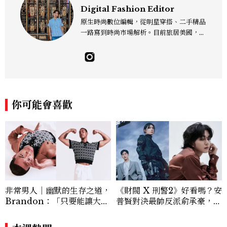
Digital Fashion Editor
原生時尚數位編輯，從明星穿搭、二手精品
一路寫到時尚市場解析。目前旅居美國，同
時嘗試其他領域的文字拼湊。工作聯繫：je
sslee9471@gmail.com
你可能會喜歡
非常男人｜幽默的生存之道，
《財閥 X 刑警2》好看嗎？安
Brandon：「只要能讓大家
普賢對決最帥反派俞承豪，鄭
笑，我們就有機會玩在一起，
恩彩接棒女主，開專機、刷黑
讓敵人成為朋友。」
卡，用錢輾壓罪犯的陳利手回