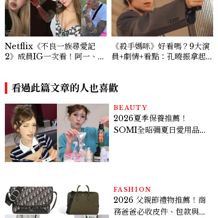
Netflix《不良一族尋愛記
《殺手媽咪》好看嗎？9大演
2》成員IG一次看！阿一、彩
員+劇情+看點：孔曉振拿起
朱、佛祖阿里等11人背景完整
槍真的殺瘋了！鄭準元是...美
介紹
男？原作粉絲直呼失望
看過此篇文章的人也喜歡
BEAUTY
2026夏季保養推薦！
SOMI全昭彌夏日愛用品公
開，防曬、護髮、止汗、頭
皮保養10款好物一次看
FASHION
2026 父親節禮物推薦！商
務爸爸必收皮件、包款與鞋