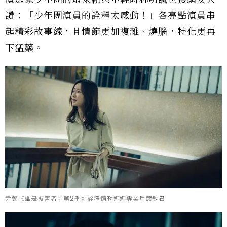
讚：「少年團演員的詮釋太感動！」各亮點演員串
起精彩故事線，且情節更加複雜、燒腦，特化更再
下猛藥。
尹馨《誰是被害者：第2季》詮釋情勒媽媽專業戶蕭敏君