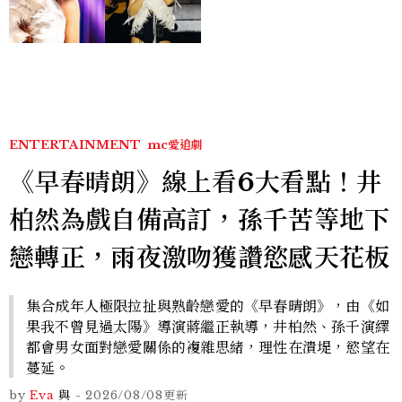
點， JENNIE、 CORTIS
登台，K-POP擄獲全球！
ENTERTAINMENT
mc愛追劇
《早春晴朗》線上看6大看點！井
柏然為戲自備高訂，孫千苦等地下
戀轉正，雨夜激吻獲讚慾感天花板
集合成年人極限拉扯與熟齡戀愛的《早春晴朗》，由《如
果我不曾見過太陽》導演蔣繼正執導，井柏然、孫千演繹
都會男女面對戀愛關係的複雜思緒，理性在潰堤，慾望在
蔓延。
by
Eva
與
-
2026/08/08
更新