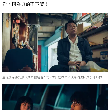
看，因為真的不下飯！」
金鐘影帝游安順《誰是被害者：第2季》詮釋命案現場清潔師成李沐師傅