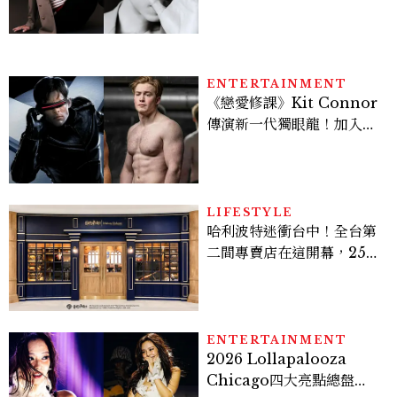
ENTERTAINMENT
《戀愛修課》Kit Connor
傳演新一代獨眼龍！加入新
版《X戰警》，可望搭檔
Sadie Sink
LIFESTYLE
哈利波特迷衝台中！全台第
二間專賣店在這開幕，25週
年限定周邊、托特包太值得
入手
ENTERTAINMENT
2026 Lollapalooza
Chicago四大亮點總盤