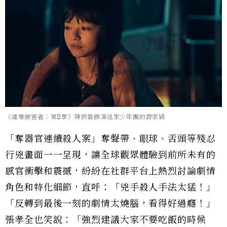
《誰是被害者：第2季》陳姸霏飾演逃家少年團的蕭家穎
「奪器官連續殺人案」奪聲帶、眼球、舌頭等殘忍
行兇畫面一一呈現，讓全球觀眾體驗到前所未有的
感官衝擊和震撼，紛紛在社群平台上熱烈討論劇情
角色和特化細節，直呼：「兇手殺人手法太猛！」
「反轉到最後一刻的劇情太燒腦，看得好過癮！」
張孝全也笑說：「強烈建議大家不要吃飯的時候