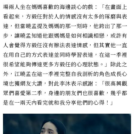
場兩人坐在媽媽喜歡的海邊談心的戲：「在畫面上
看起來，方毅任對於人的情感沒有太多的琢磨與表
達，但當曉孟提及媽媽的那一刻時，他跨出了那一
步，讓曉孟知道他跟媽媽是如何相識相戀，或許有
人會覺得方毅任沒有辦法表達情感，但其實他一直
在用自己的方式表達並同時學習表達，在這一季裡
很希望能夠傳達更多方毅任的心理狀態。」除此之
外，江曉孟在這一季裡完整自我剖析的角色成長心
境也獲網友大讚，對此李沐表示感謝：「很高興觀
眾們喜愛第二季，身邊的朋友們也很喜歡，幾乎都
是在一兩天內看完就和我分享他們的心得！」