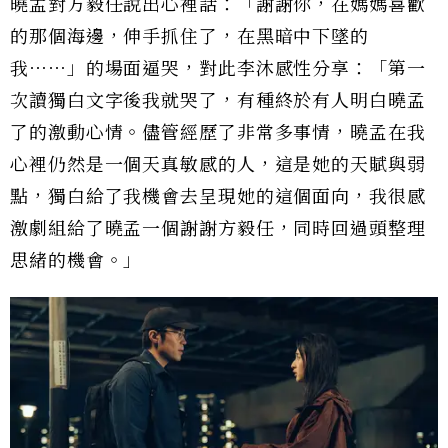
曉孟對方毅任說出心裡話：「謝謝你，在媽媽喜歡
的那個海邊，伸手抓住了，在黑暗中下墜的
我⋯⋯」的場面逼哭，對此李沐感性分享：「第一
次讀獨白文字後我就哭了，有種終於有人明白曉孟
了的激動心情。儘管經歷了非常多事情，曉孟在我
心裡仍然是一個天真敏感的人，這是她的天賦與弱
點，獨白給了我機會去呈現她的這個面向，我很感
激劇組給了曉孟一個謝謝方毅任，同時回過頭整理
思緒的機會。」