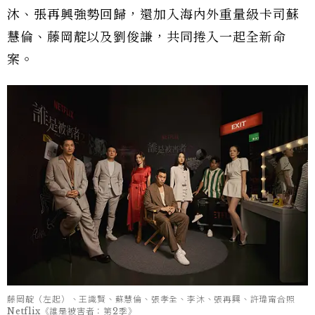
沐、張再興強勢回歸，還加入海內外重量級卡司蘇
慧倫、藤岡靛以及劉俊謙，共同捲入一起全新命
案。
藤岡靛（左起）、王識賢、蘇慧倫、張孝全、李沐、張再興、許瑋甯合照
Netflix《誰是被害者：第2季》