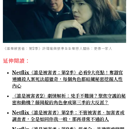
《誰是被害者：第2季》許瑋甯與張孝全全是戀人關係：更像一家人
延伸閱讀：
Netflix《誰是被害者：第2季》必看9大亮點！奪器官
連續殺人案死法超獵奇，每個角色都暗藏秘密挖掘人性
內心
《誰是被害者2》劇情解析：兇手不難猜？聚焦守護的秘
密和動機？藤岡靛的角色會成第三季的大反派？
Netflix《誰是被害者》第2季：不管被害者、加害者或
調查者，全是如同你我一般，那再尋常不過的人