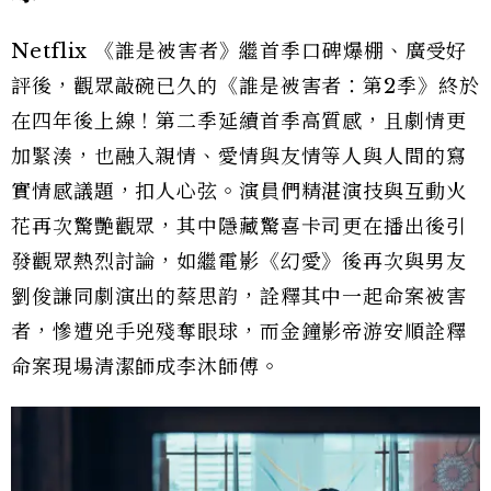
Netflix 《誰是被害者》繼首季口碑爆棚、廣受好
評後，觀眾敲碗已久的《誰是被害者：第2季》終於
在四年後上線！第二季延續首季高質感，且劇情更
加緊湊，也融入親情、愛情與友情等人與人間的寫
實情感議題，扣人心弦。演員們精湛演技與互動火
花再次驚艷觀眾，其中隱藏驚喜卡司更在播出後引
發觀眾熱烈討論，如繼電影《幻愛》後再次與男友
劉俊謙同劇演出的蔡思韵，詮釋其中一起命案被害
者，慘遭兇手兇殘奪眼球，而金鐘影帝游安順詮釋
命案現場清潔師成李沐師傅。