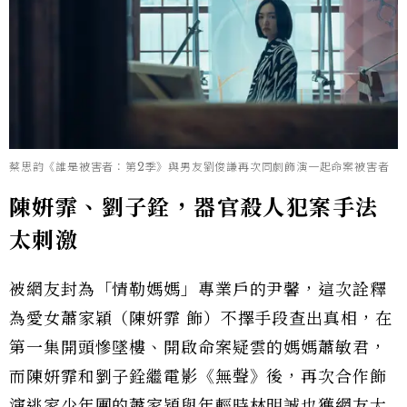
蔡思韵《誰是被害者：第2季》與男友劉俊謙再次同劇飾演一起命案被害者
陳姸霏、劉子銓，
器官殺人犯案手法
太刺激
被網友封為「情勒媽媽」專業戶的尹馨，這次詮釋
為愛女蕭家穎（陳姸霏 飾）不擇手段查出真相，在
第一集開頭慘墜樓、開啟命案疑雲的媽媽蕭敏君，
而陳姸霏和劉子銓繼電影《無聲》後，再次合作飾
演逃家少年團的蕭家穎與年輕時林明誠也獲網友大