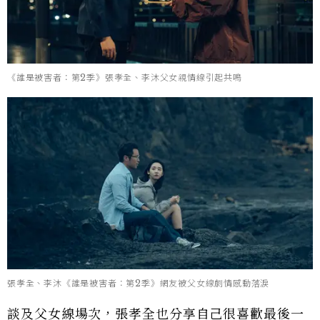
《誰是被害者：第2季》張孝全、李沐父女親情線引起共鳴
張孝全、李沐《誰是被害者：第2季》網友被父女線劇情感動落淚
談及父女線場次，張孝全也分享自己很喜歡最後一