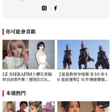
你可能會喜歡
LE SSERAFIM小櫻花宮脇
【星星教授安格斯 8/10-8/1
咲良的8件事！歷經3次出
6 星座運勢】牡羊情緒變敏
道、嚴以律己的終極自我管理
感，雙子人際吸引力爆棚
王、靠「這招」養成17吋螞蟻
本週熱門
腰