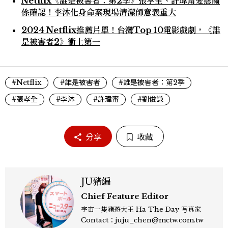
Netflix《誰是被害者：第2季》張孝全、許瑋甯愛戀關
係確認！李沐化身命案現場清潔師意義重大
2024 Netflix推薦片單！台灣Top 10電影戲劇，《誰
是被害者2》衝上第一
#Netflix
#誰是被害者
#誰是被害者：第2季
#張孝全
#李沐
#許瑋甯
#劉俊謙
分享
收藏
JU豬編
Chief Feature Editor
宇宙一隻豬遊大王 Ha The Day 写真家
Contact：juju_chen@mctw.com.tw