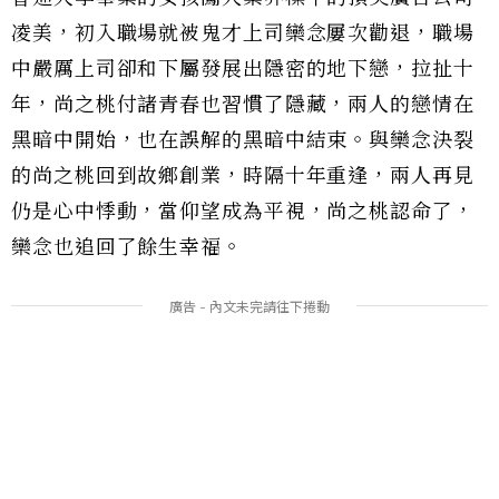
凌美，初入職場就被鬼才上司欒念屢次勸退，職場
中嚴厲上司卻和下屬發展出隱密的地下戀，拉扯十
年，尚之桃付諸青春也習慣了隱藏，兩人的戀情在
黑暗中開始，也在誤解的黑暗中結束。與欒念決裂
的尚之桃回到故鄉創業，時隔十年重逢，兩人再見
仍是心中悸動，當仰望成為平視，尚之桃認命了，
欒念也追回了餘生幸福。