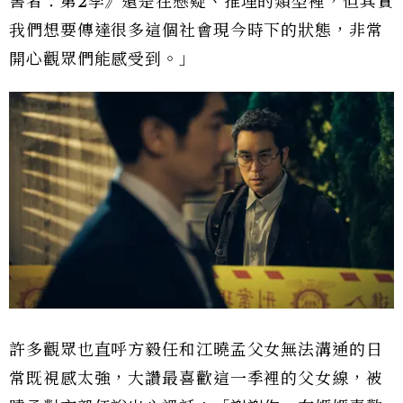
害者：第2季》還是在懸疑、推理的類型裡，但其實
我們想要傳達很多這個社會現今時下的狀態，非常
開心觀眾們能感受到。」
許多觀眾也直呼方毅任和江曉孟父女無法溝通的日
常既視感太強，大讚最喜歡這一季裡的父女線，被