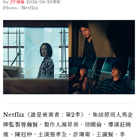
by
JU豬編
-
2024/06/29
更新
Photo／Netflix
Netflix《誰是被害者：第2季》，集結原班人馬金
牌監製曾瀚賢，製作人湯昇榮、徐國倫，導演莊絢
維、陳冠仲，主演張孝全、許瑋甯、王識賢、李