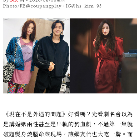
by
Nic
與
-
2026/08/06
更新
Photo/FB@coupangplay、IG@hs_kim_95
《現在不是外遇的問題》好看嗎？光看劇名會以為
是講婚姻兩性甚至是出軌的狗血劇，不過第一集就
破題變身燒腦命案現場，讓網友們也大吃一驚。而