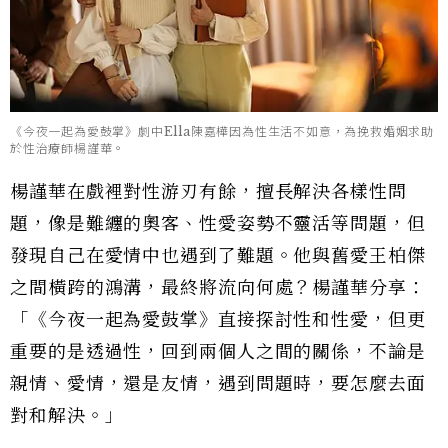
《今夜一起為愛鼓掌》劇中Ella陳嘉樺因為性生活不如意，為挽救婚姻求助
於性治療師楊謹華。
楊謹華在戲裡對性游刃有餘，擅長解決各樣性問
題，像是難纏的奧客、性愛姿勢不靈活等問題，但
發現自己在愛情中也遇到了難題。他與舊愛王柏傑
之間橫跨的鴻溝，最終將流向何處？楊謹華分享：
「《今夜一起為愛鼓掌》直接探討性和性愛，但更
重要的是透過性，回到兩個人之間的關係，不論是
親情、愛情，還是友情，遇到問題時，要怎麼去面
對和解決。」