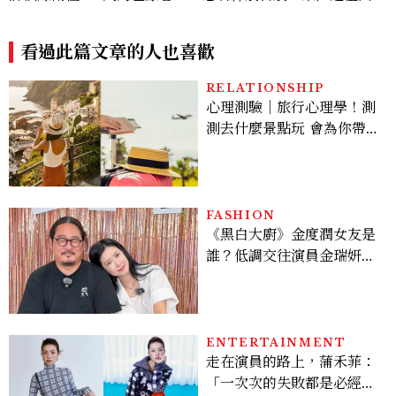
異：台版富江獨缺「這技
《四手聯彈，兩首奏鳴曲》、
能」、黑衣少年神顏是他，血
丁海寅《我的荒糖戀愛》
玉果邏輯翻車
看過此篇文章的人也喜歡
RELATIONSHIP
心理測驗｜旅行心理學！測
測去什麼景點玩 會為你帶來
好運
FASHION
《黑白大廚》金度潤女友是
誰？低調交往演員金瑞妍、
曾出演《少年法庭》，私下
極簡風穿搭是日常範本！
ENTERTAINMENT
走在演員的路上，蒲禾菲：
「一次次的失敗都是必經過