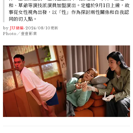
和、草爺等演技派演員加盟演出。定檔於9月1日上線，故
事從女性視角出發，以「性」作為探討兩性關係和自我認
同的切入點。
by
JU豬編
-
2024/08/10
更新
Photo／壹壹影業