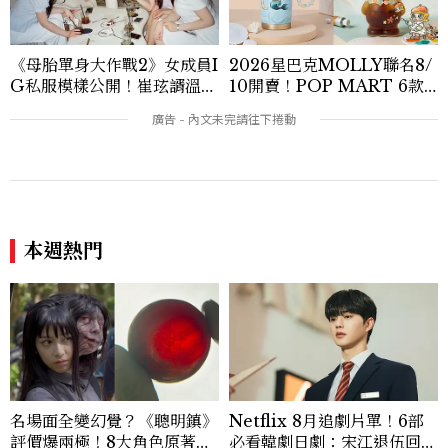
《母胎單身大作戰2》女成員I
2026星巴克MOLLY聯名8/
G私服模樣公開！崔玹諝溫柔
10開賣！POP MART 6款
系歐膩粉絲飆漲、金秀炫竟是
杯袋價格、草莓布蕾星冰樂一
低調千金？
次看
本週熱門
名場面全變幻覺？《聰明鎮》
Netflix 8月追劇片單！6部
評價爆兩極！8大角色原著差
必看韓劇日劇：宋江退伍回歸