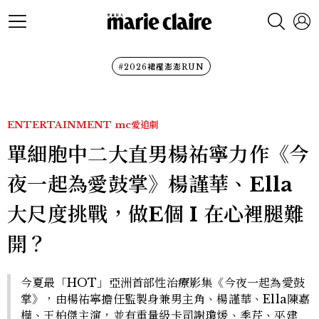
#2026裙襬澎澎RUN
ENTERTAINMENT
mc愛追劇
單細胞中二大直男楊祐寧力作《今
夜一起為愛鼓掌》楊謹華、Ella
大尺度挑戰，做E個 I 在心裡腿難
開？
今夏最「HOT」亞洲首部性治療影集《今夜一起為愛鼓
掌》，由楊祐寧擔任監製身兼男主角、楊謹華、Ella陳嘉
樺、王柏傑主演，並有重量級卡司謝瓊煖、季芹、巫建