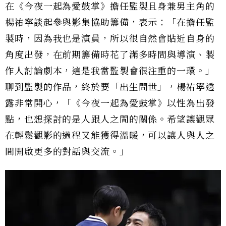
在《今夜一起為愛鼓掌》擔任監製且身兼男主角的
楊祐寧談起參與影集協助籌備，表示：「在擔任監
製時，因為我也是演員，所以很自然會貼近自身的
角度出發，在前期籌備時花了滿多時間與導演、製
作人討論劇本，這是我當監製會很注重的一環。」
聊到監製的作品，終於要「出生問世」，楊祐寧透
露非常開心，「《今夜一起為愛鼓掌》以性為出發
點，也想探討的是人跟人之間的關係。希望讓觀眾
在輕鬆觀影的過程又能獲得溫暖，可以讓人與人之
間開啟更多的對話與交流。」