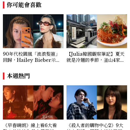
你可能會喜歡
90年代校園風「波浪髮箍」
【Julia韓國觀察筆記】夏天
回歸，Hailey Bieber示範
就是冷麵的季節，釜山4家必
如何戴得時髦：這款Miu Mi
吃拌冷麵
u髮箍未開賣先爆紅！
本週熱門
《早春晴朗》線上看6大看
《殺人者的購物中心2》9大