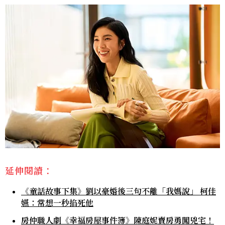
延伸閱讀：
《童話故事下集》劉以豪婚後三句不離「我媽說」 柯佳
嬿：常想一秒掐死他
房仲職人劇《幸福房屋事件簿》陳庭妮賣房勇闖兇宅！