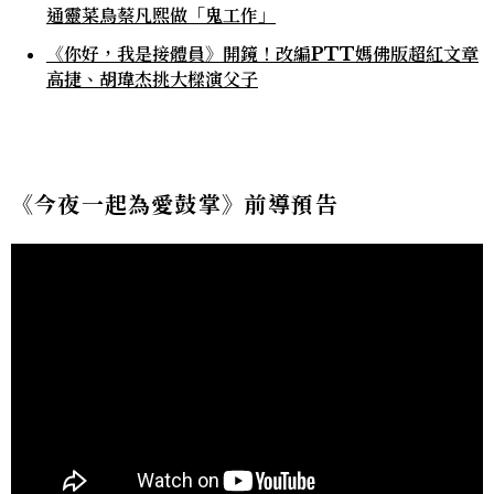
通靈菜鳥蔡凡熙做「鬼工作」
《你好，我是接體員》開鏡！改編PTT媽佛版超紅文章
高捷、胡瑋杰挑大樑演父子
《今夜一起為愛鼓掌》前導預告