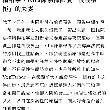
楊祐寧、
Ella
陳嘉樺飾演「夜夜被
拒」的夫妻
除了卡司外，也同步發布前導預告，預告中楊祐寧
一句「我跟我太太很久沒做了」帶出主題，Ella陳
嘉樺與楊祐寧這對新婚夫妻應該要夜夜笙歌，但事
實上卻是夜夜被拒，Ella陳嘉樺為了找尋無法做愛
的原因找上性諮商所，卻發現性治療師是她高中時
期合不來的同學楊謹華。外型豔麗奔放型的楊謹
華，不只是性治療諮商師，也是診所推出的知名
YouTuber，在鏡頭前大方說愛談性，擁有許多床
伴的她，最念念不忘的遺憾是戀人未滿的王柏傑，
當她開口說愛，他卻人間蒸發……。兩個性格迥異的
女人，各自在探索性的療程中，讓人好奇是否會找
到愛的救贖？