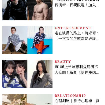
傳演新一代獨眼龍！加入新
版《X戰警》，可望搭檔
Sadie Sink
ENTERTAINMENT
走在演員的路上，蒲禾菲：
「一次次的失敗都是必經過
程，必須要經過那些練習，
才能做得好。」
BEAUTY
2026上半年惠利愛用清單
大公開！新劇《給你夢想》
美出新高度，10款保養、香
水、護髮同款一次看
RELATIONSHIP
心理測驗｜旅行心理學！測