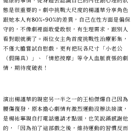
健康的事情，從身體去認識自己的內在跟心理的狀
態是很重要的。劇中挑戰大尺度的楊謹華分享角色
跟她本人有80%-90%的差異，自己在性方面是偏保
守的，不像劇裡面敢愛敢恨，有生理需求，跟別人
看對眼就衝了。兩位女主角首度挑戰性治療影集，
不僅大膽嘗試自慰戲，更有把玩各尺寸「小老公
（假陽具）」、「情慾按摩」等令人血脈賁張的劇
情，期待度破表！
演出楊謹華的親密另一半之一的王柏傑爆自己因為
腰傷復發，原本擔心劇情有激烈運動沒辦法接演，
是楊祐寧親自打電話邀請才點頭，也笑說滿感謝他
的，「因為拍了這部戲之後，維持運動的習慣反而