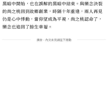
黑暗中開始，也在誤解的黑暗中結束。與欒念決裂
的尚之桃回到故鄉創業，時隔十年重逢，兩人再見
仍是心中悸動，當仰望成為平視，尚之桃認命了，
欒念也追回了餘生幸福。