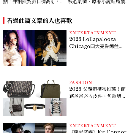
點！井柏然為戲自備高訂，孫
核心劇情、原著小說結局預測
千苦等地下戀轉正，雨夜激吻
公開：鄭進灣偽死亡原因？鄭
獲讚慾感天花板
智安黑化、「這角色」驚傳叛
看過此篇文章的人也喜歡
變
ENTERTAINMENT
2026 Lollapalooza
Chicago四大亮點總盤
點， JENNIE、 CORTIS
登台，K-POP擄獲全球！
FASHION
2026 父親節禮物推薦！商
務爸爸必收皮件、包款與鞋
履一次看
ENTERTAINMENT
《戀愛修課》Kit Connor