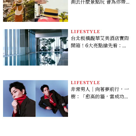
測去什麼景點玩 會為你帶來
好運
LIFESTYLE
台北板橋馥華艾美酒店實際
開箱！6大亮點搶先看：新
北最新旅宿地標、高空泳
池、客房藏奢華細節
LIFESTYLE
非常男人｜向著夢前行，一
樹：「愈高的牆，當成功爬
上去的那一刻，就愈有成就
感。」