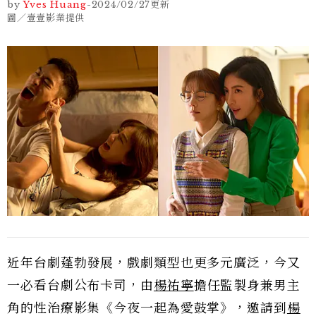
by
Yves Huang
-
2024/02/27
更新
圖／壹壹影業提供
近年台劇蓬勃發展，戲劇類型也更多元廣泛，今又
一必看台劇公布卡司，由
楊祐寧
擔任監製身兼男主
角的性治療影集《今夜一起為愛鼓掌》，邀請到
楊