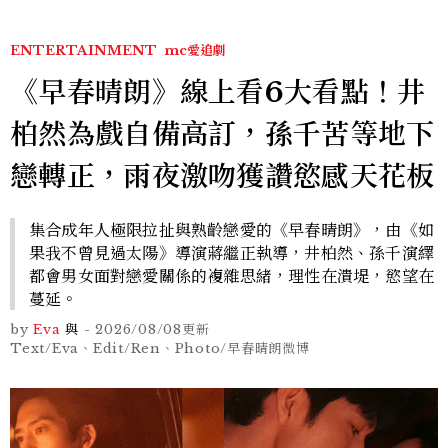
ENTERTAINMENT
mc愛追劇
《早春晴朗》線上看6大看點！井
柏然為戲自備高訂，孫千苦等地下
戀轉正，雨夜激吻獲讚慾感天花板
集合成年人極限拉扯與熟齡戀愛的《早春晴朗》，由《如
果我不曾見過太陽》導演蔣繼正執導，井柏然、孫千演繹
都會男女面對戀愛關係的複雜思緒，理性在潰堤，慾望在
蔓延。
by
Eva
與
-
2026/08/08
更新
Text/Eva、Edit/Ren、Photo/早春晴朗微博