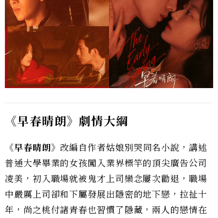
《早春晴朗》劇情大綱
《早春晴朗》
改編自作者姑娘別哭同名小說，講述
普通大學畢業的女孩闖入業界標竿的頂尖廣告公司
凌美，初入職場就被鬼才上司欒念屢次勸退，職場
中嚴厲上司卻和下屬發展出隱密的地下戀，拉扯十
年，尚之桃付諸青春也習慣了隱藏，兩人的戀情在