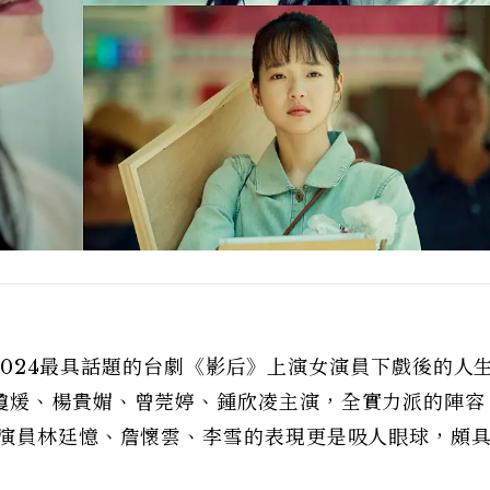
1！2024最具話題的台劇《影后》上演女演員下戲後的人
瓊煖、楊貴媚、曾莞婷、鍾欣凌主演，全實力派的陣容
代演員林廷憶、詹懷雲、李雪的表現更是吸人眼球，頗