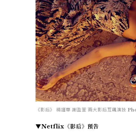
《影后》 楊謹華 謝盈萱 兩大影后互飆演技 Photo/
▼Netflix《影后》預告