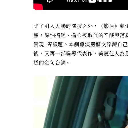
除了引人入勝的演技之外，《影后》劇
慮，深怕搞砸、擔心被取代的辛酸與落寞
實現..等議題。本劇導演嚴藝文淬鍊自
後，又再一部編導代表作，美麗佳人為
透的金句台詞。