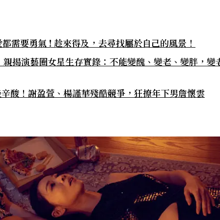
不愛都需要勇氣 ! 趁來得及，去尋找屬於自己的風景！
，親揭演藝圈女星生存實錄：不能變醜、變老、變胖，變
圈幕後辛酸！謝盈萱、楊謹華殘酷競爭，狂撩年下男詹懷雲