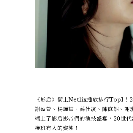
《影后》衝上Netlix播放排行Top
謝盈萱、楊謹華、薛仕凌、陳庭妮、謝
端上了影后影帝們的演技盛宴，20世
接班有人的姿態！