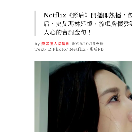
Netflix《影后》開播即熱
后、史艾瑪林廷憶、流氓詹懷雲
人心的台詞金句！
by
美麗佳人編輯部
-
2025/10/19
更新
Text/ R Photo/ Netflix、影后FB