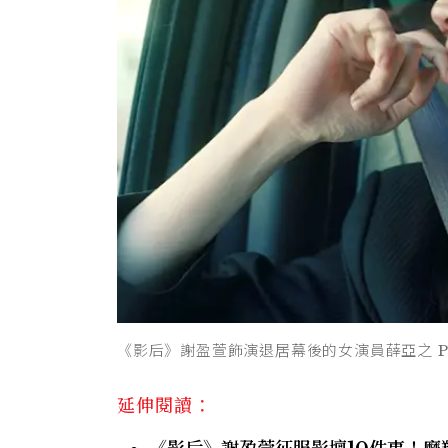
《影后》謝盈萱飾演退居幕後的女演員薛亞之 Photo
延伸閱讀：