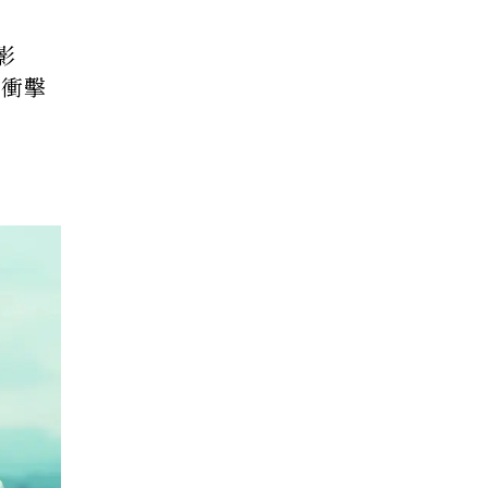
影
中衝擊