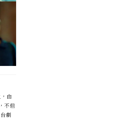
生，由
，不但
具台劇