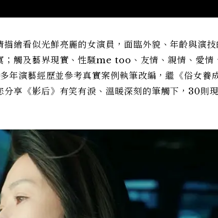
情描繪看似光鮮亮麗的女演員，面臨外貌、年齡與演技
；觸及藝界現實、性騷me too、友情、親情、愛情
己多年演藝經歷並參考真實案例執筆改編，繼《俗女養
您分享《影后》有笑有淚、溫暖深刻的筆觸下，30則