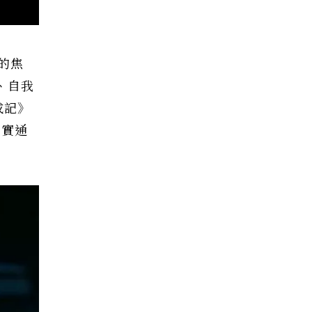
的焦
、自我
成記》
現實通