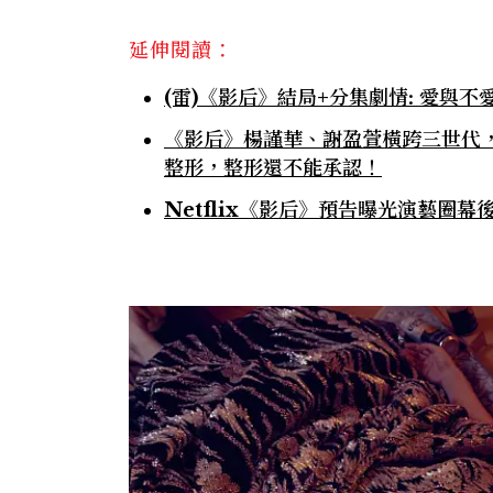
延伸閱讀：
(雷)《影后》結局+分集劇情: 愛與
《影后》楊謹華、謝盈萱橫跨三世代
整形，整形還不能承認！
Netflix《影后》預告曝光演藝