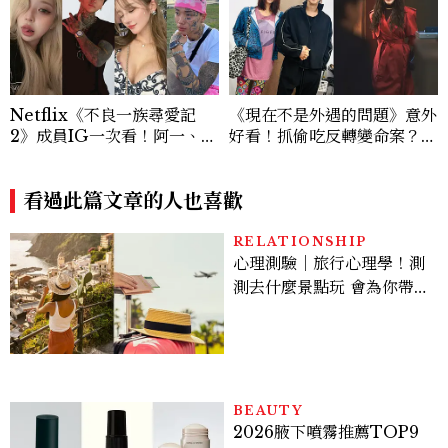
Netflix《不良一族尋愛記
《現在不是外遇的問題》意外
2》成員IG一次看！阿一、彩
好看！抓偷吃反轉變命案？金
朱、佛祖阿里等11人背景完整
憓秀傳奇美腿被讚爆、金智勳
介紹
大秀腹肌，曹汝貞雙影后飆
看過此篇文章的人也喜歡
戲，線上看7大看點懶人包
RELATIONSHIP
心理測驗｜旅行心理學！測
測去什麼景點玩 會為你帶來
好運
BEAUTY
2026腋下噴霧推薦TOP9