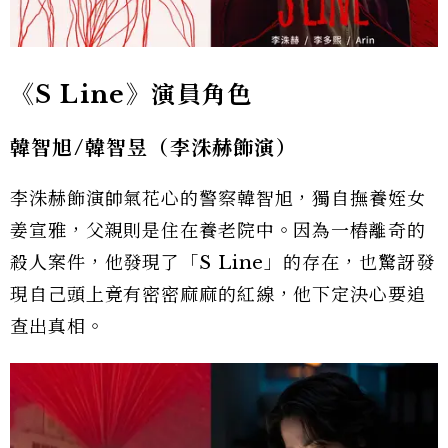
《S Line》演員角色
韓智旭/韓智昱（李洙赫飾演）
李洙赫飾演帥氣花心的警察韓智旭，獨自撫養姪女
姜宣雅，父親則是住在養老院中。因為一樁離奇的
殺人案件，他發現了「S Line」的存在，也驚訝發
現自己頭上竟有密密麻麻的紅線，他下定決心要追
查出真相。