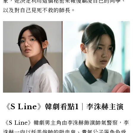
象，她決定利用這個秘密來報復霸凌自己的同學、
以及對自己見死不救的師長。
《S Line》韓劇看點1｜李洙赫主演
《S Line》韓劇男主角由李洙赫飾演帥氣警察，李
洙赫一向以妖美俊帥的吸血鬼、貴氣公子等角色受