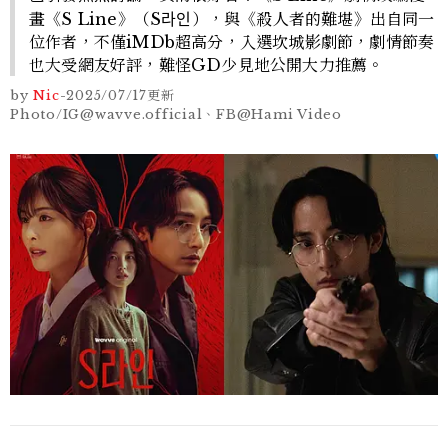
畫《S Line》（S라인），與《殺人者的難堪》出自同一
位作者，不僅iMDb超高分，入選坎城影劇節，劇情節奏
也大受網友好評，難怪GD少見地公開大力推薦。
by
Nic
-
2025/07/17
更新
Photo/IG@wavve.official、FB@Hami Video