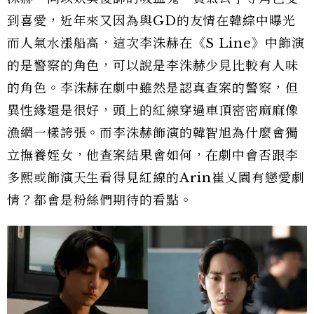
到喜愛，近年來又因為與GD的友情在韓綜中曝光
而人氣水漲船高，這次李洙赫在《S Line》中飾演
的是警察的角色，可以說是李洙赫少見比較有人味
的角色。李洙赫在劇中雖然是認真查案的警察，但
異性緣還是很好，頭上的紅線穿過車頂密密麻麻像
漁網一樣誇張。而李洙赫飾演的韓智旭為什麼會獨
立撫養姪女，他查案結果會如何，在劇中會否跟李
多熙或飾演天生看得見紅線的Arin崔乂園有戀愛劇
情？都會是粉絲們期待的看點。