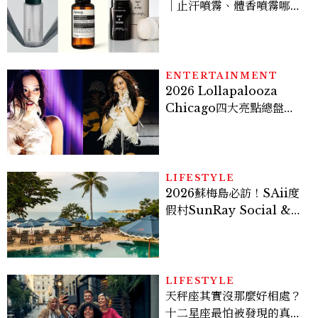
｜止汗噴霧、體香噴霧哪款
最好用？改善汗臭與異味必
看
ENTERTAINMENT
2026 Lollapalooza
Chicago四大亮點總盤
點， JENNIE、 CORTIS
登台，K-POP擄獲全球！
LIFESTYLE
2026蘇梅島必訪！SAii度
假村SunRay Social &
Swim Club全新開箱，6
大亮點體驗懶人包
LIFESTYLE
天秤座其實沒那麼好相處？
十二星座最怕被發現的真實