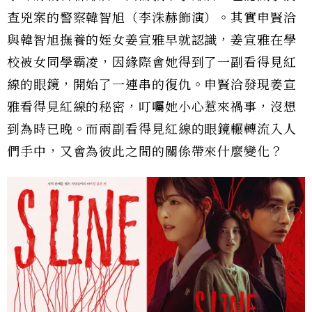
查兇案的警察韓智旭（李洙赫飾演）。其實申賢洽
與韓智旭撫養的姪女姜宣雅早就認識，姜宣雅在學
校被女同學霸凌，因緣際會她得到了一副看得見紅
線的眼鏡，開始了一連串的復仇。申賢洽發現姜宣
雅看得見紅線的秘密，叮囑她小心惹來禍事，沒想
到為時已晚。而兩副看得見紅線的眼鏡輾轉流入人
們手中，又會為彼此之間的關係帶來什麼變化？