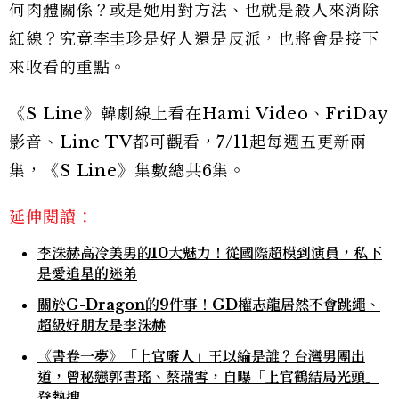
何肉體關係？或是她用對方法、也就是殺人來消除
紅線？究竟李圭珍是好人還是反派，也將會是接下
來收看的重點。
《S Line》韓劇線上看在Hami Video、FriDay
影音、Line TV都可觀看，7/11起每週五更新兩
集，《S Line》集數總共6集。
延伸閱讀：
李洙赫高冷美男的10大魅力！從國際超模到演員，私下
是愛追星的迷弟
關於G-Dragon的9件事！GD權志龍居然不會跳繩、
超級好朋友是李洙赫
《書卷一夢》「上官廢人」王以綸是誰？台灣男團出
道，曾秘戀郭書瑤、蔡瑞雪，自曝「上官鶴結局光頭」
登熱搜