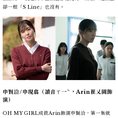
卻一根「S Line」也沒有。
申賢洽/申現翕（讀音ㄒ一ˋ，Arin崔乂園飾
演）
OH MY GIRL成員Arin飾演申賢洽，第一集就