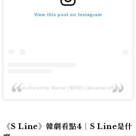
View this post on Instagram
A post shared by Wavve (웨이브) (@wavve.official)
《S Line》韓劇看點4｜S Line是什