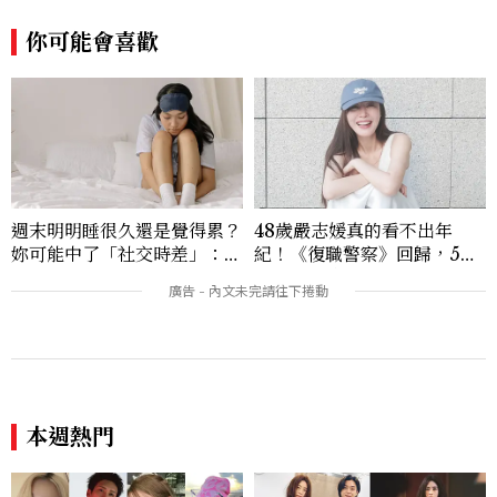
你可能會喜歡
週末明明睡很久還是覺得累？
48歲嚴志媛真的看不出年
妳可能中了「社交時差」：睡
紀！《復職警察》回歸，5個
眠專家親授3招把生理時鐘調
私服減齡公式一次看
回來
本週熱門