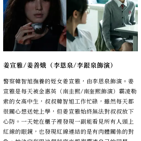
姜宣雅/姜善娥（李恩泉/李銀泉飾演）
警察韓智旭撫養的姪女姜宣雅，由李恩泉飾演。姜
宣雅是每天被金惠英（南圭熙/南奎熙飾演）霸凌勒
索的女高中生，叔叔韓智旭工作忙碌，雖然每天都
很關心想送她上學，但姜宣雅始終無法對叔叔放下
心防。一天她在櫃子裡發現一副能看見所有人頭上
紅線的眼鏡，也發現紅線連結的是有肉體關係的對