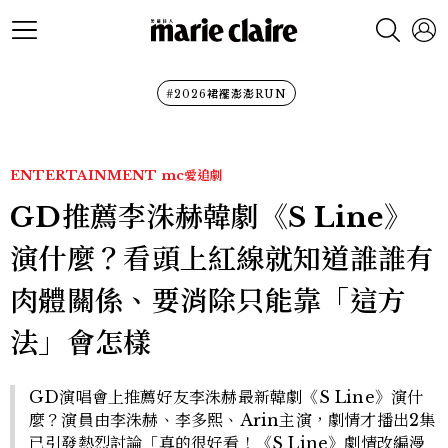
#2026裙襬澎澎RUN
ENTERTAINMENT
mc愛追劇
GD推薦李洙赫韓劇《S Line》
演什麼？看頭上紅線就知道誰誰有
肉體關係、要消除只能靠「這方
法」會怎樣
GD演唱會上推薦好友李洙赫最新韓劇《S Line》演什
麼？演員由李洙赫、李多熙、Arin主演，劇情才播出2集
已引發熱烈討論「真的很好看！《S Line》劇情改編漫