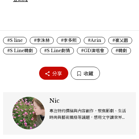
#S line
#李洙赫
#李多熙
#Arin
#崔乂園
#S Line韓劇
#S Line劇情
#GD演唱會
#韓劇
分享
收藏
Nic
專注特約撰稿與內容創作，聚焦影劇、生活
時尚與藝術風格等議題，想用文字讓世界溫
柔，人心輕快。各類聯繫：niehky@gma
il.com