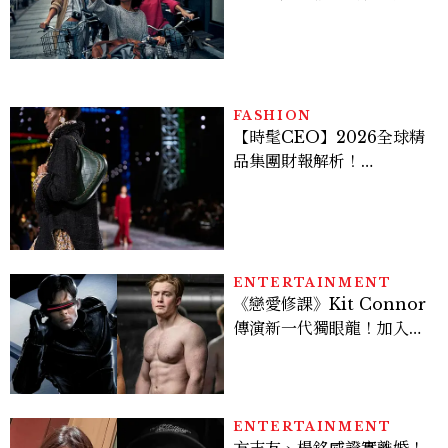
面貌，「這星座」一直在假
裝不在意
FASHION
【時髦CEO】2026全球精
品集團財報解析！
LVMH、Hermès、
Chanel、Gucci 誰是真
正贏家？5大趨勢一次看
ENTERTAINMENT
《戀愛修課》Kit Connor
傳演新一代獨眼龍！加入新
版《X戰警》，可望搭檔
Sadie Sink
ENTERTAINMENT