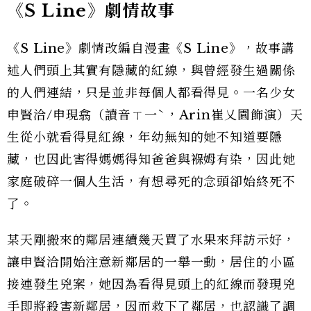
《S Line》劇情故事
《S Line》劇情改編自漫畫《S Line》，故事講
述人們頭上其實有隱藏的紅線，與曾經發生過關係
的人們連結，只是並非每個人都看得見。一名少女
申賢洽/申現翕（讀音ㄒ一ˋ，Arin崔乂園飾演）天
生從小就看得見紅線，年幼無知的她不知道要隱
藏，也因此害得媽媽得知爸爸與褓姆有染，因此她
家庭破碎一個人生活，有想尋死的念頭卻始終死不
了。
某天剛搬來的鄰居連續幾天買了水果來拜訪示好，
讓申賢洽開始注意新鄰居的一舉一動，居住的小區
接連發生兇案，她因為看得見頭上的紅線而發現兇
手即將殺害新鄰居，因而救下了鄰居，也認識了調