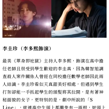
李圭珍（李多熙飾演）
最美《單身即地獄》主持人李多熙，飾演在高中擔
任老師且很受到學生歡迎的李圭真，因為韓智旭調
查殺人案件關係人曾經在同校擔任數學老師因此兩
人結識。李圭珍看似天真甜美好相處，但遇到學生
打架卻能一手抓起學生的頭髮將其拉開，是有著神
秘面貌的女子，更特別的是，劇中所說的「S
Line」，就連高中生頭上都難免有一兩根，她頭上