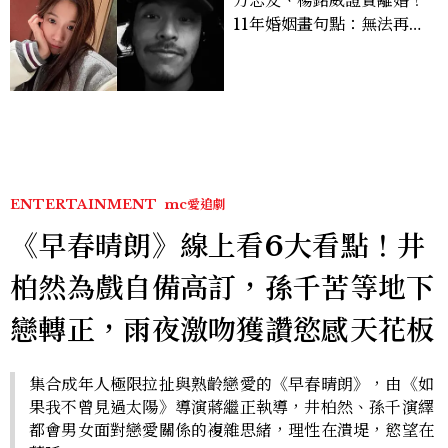
方志友、楊銘威證實離婚！
11年婚姻畫句點：無法再做
情人，但永遠是家人
ENTERTAINMENT
mc愛追劇
《早春晴朗》線上看6大看點！井
柏然為戲自備高訂，孫千苦等地下
戀轉正，雨夜激吻獲讚慾感天花板
集合成年人極限拉扯與熟齡戀愛的《早春晴朗》，由《如
果我不曾見過太陽》導演蔣繼正執導，井柏然、孫千演繹
都會男女面對戀愛關係的複雜思緒，理性在潰堤，慾望在