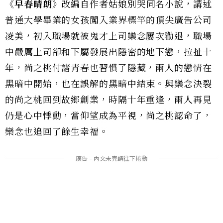
《早春晴朗》
改編自作者姑娘別哭同名小說，講述
普通大學畢業的女孩闖入業界標竿的頂尖廣告公司
凌美，初入職場就被鬼才上司欒念屢次勸退，職場
中嚴厲上司卻和下屬發展出隱密的地下戀，拉扯十
年，尚之桃付諸青春也習慣了隱藏，兩人的戀情在
黑暗中開始，也在誤解的黑暗中結束。與欒念決裂
的尚之桃回到故鄉創業，時隔十年重逢，兩人再見
仍是心中悸動，當仰望成為平視，尚之桃認命了，
欒念也追回了餘生幸福。