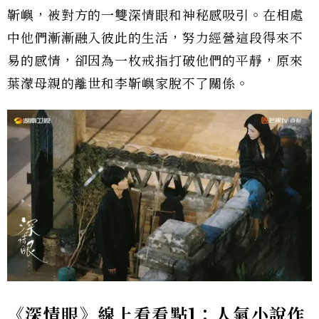
靳嶼，被對方的一雙深情眼和神秘感吸引。在相處
中他們漸漸融入彼此的生活，努力經營這段得來不
易的感情，卻因為一枚戒指打破他們的平靜，原來
葉濛母親的離世和李靳嶼家脫不了關係。
《深情眼》線上看看點1：人氣小說作