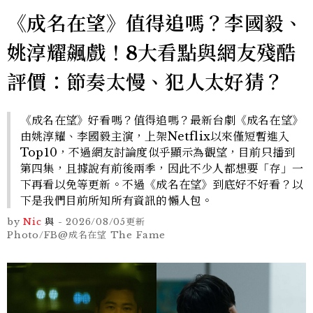
《成名在望》值得追嗎？李國毅、
姚淳耀飆戲！8大看點與網友殘酷
評價：節奏太慢、犯人太好猜？
《成名在望》好看嗎？值得追嗎？最新台劇《成名在望》
由姚淳耀、李國毅主演，上架Netflix以來僅短暫進入
Top10，不過網友討論度似乎顯示為觀望，目前只播到
第四集，且據說有前後兩季，因此不少人都想要「存」一
下再看以免等更新。不過《成名在望》到底好不好看？以
下是我們目前所知所有資訊的懶人包。
by
Nic
與
-
2026/08/05
更新
Photo/FB@成名在望 The Fame