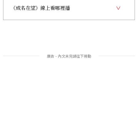
《成名在望》線上看哪裡播