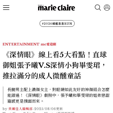
#2026裙襬澎澎RUN
ENTERTAINMENT
mc愛追劇
《深情眼》線上看5大看點！直球
御姐張予曦V.S深情小狗畢雯珺，
推拉滿分的成人微醺童話
長腿男主配上濃顏女主，對眼睛如此友好的神顏組合怎麼
能錯過！《深情眼》劇照中，張予曦和畢雯珺的姐弟戀甜
寵感更是撲面而來。
by
美麗佳人編輯部
-
2025/08/06
更新