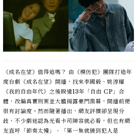
《成名在望》值得追嗎？ 由《模仿犯》團隊打造年
度台劇《成名在望》開播，找來李國毅、姚淳耀
《我的自由年代》之後睽違13年「自由 CP」合
體，改編真實刑案並大膽揭露豪門黑幕，開播前便
很有討論度。然而隨著播出，網友評價卻呈現分
歧，不少劇迷認為光看卡司陣容就必看，但也有網
友直呼「節奏太慢」、「第一集就猜到犯人是