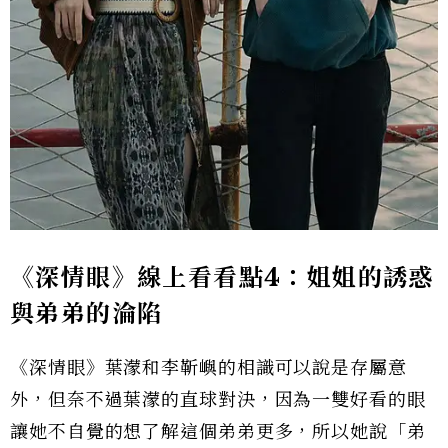
《深情眼》線上看看點4：姐姐的誘惑
與弟弟的淪陷
《深情眼》葉濛和李靳嶼的相識可以說是存屬意
外，但奈不過葉濛的直球對決，因為一雙好看的眼
讓她不自覺的想了解這個弟弟更多，所以她說「弟