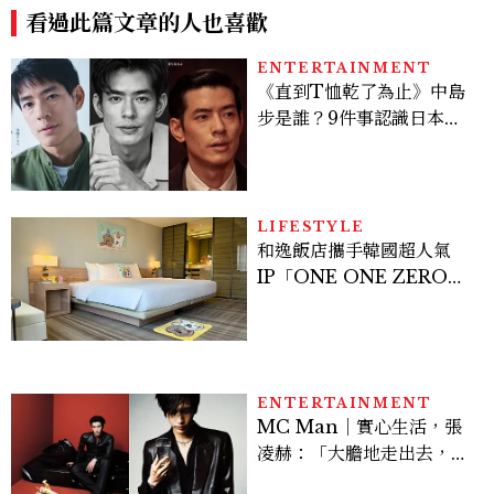
看過此篇文章的人也喜歡
ENTERTAINMENT
《直到T恤乾了為止》中島
步是誰？9件事認識日本
「昭和臉」男星：大文豪玄
孫、《地獄占星師》關鍵人
物
LIFESTYLE
和逸飯店攜手韓國超人氣
IP「ONE ONE ZERO
SEVEN」，打造療癒系快
樂狗狗主題房！全台獨家客
房、聯名好禮一次收藏
ENTERTAINMENT
MC Man｜實心生活，張
凌赫：「大膽地走出去，不
會後悔的。 」