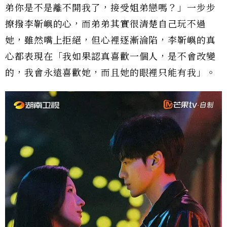
弟你是不是離不開我了，接受姐弟戀嗎？」一步步
撩撥李靳嶼的心，而弟弟其實很清楚自己玩不過
她，雖然嘴上拒絕，但心裡逐漸淪陷，李靳嶼的真
心都表現在「我如果認真喜歡一個人，是不會改變
的，我會永遠喜歡她，而且她的眼裡只能有我」。