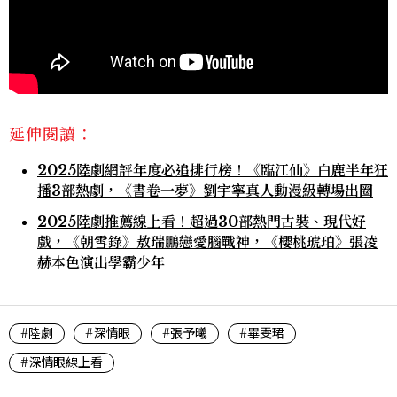
延伸閱讀：
2025陸劇網評年度必追排行榜！《臨江仙》白鹿半年狂
播3部熱劇，《書卷一夢》劉宇寧真人動漫級轉場出圈
2025陸劇推薦線上看！超過30部熱門古裝、現代好
戲，《朝雪錄》敖瑞鵬戀愛腦戰神，《櫻桃琥珀》張凌
赫本色演出學霸少年
#陸劇
#深情眼
#張予曦
#畢雯珺
#深情眼線上看