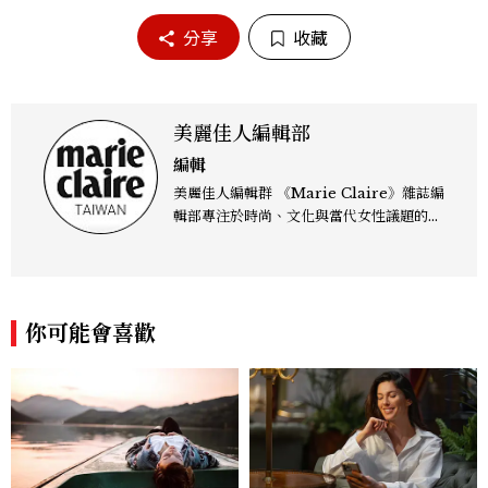
分享
收藏
美麗佳人編輯部
編輯
美麗佳人編輯群 《Marie Claire》雜誌編
輯部專注於時尚、文化與當代女性議題的深
度呈現，致力打造兼具風格與觀點的內容敘
事。 團隊擅長核心議題企劃、內容策展與
跨平台整合，長期關注國際時代脈動與社會
趨勢，從文化觀察出發，挖掘具有啟發性的
你可能會喜歡
女性故事與價值觀；同時以細膩的美學語言
與敘事張力，轉化為兼具視覺風格與思想深
度的內容。 《Marie Claire》始終以敏銳
視角與編輯直覺，引領讀者探索女性多元面
貌與生活品味風格的無限可能。