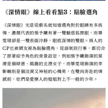
《深情眼》線上看看點3：貼臉選角
《深情眼》光是從劇名就知道選角對於眼睛有多挑
惕，濃顏代表的張予曦有著一雙魅惑狐狸眼，而畢
雯珺卻是一雙表面冷靜，眼底深情的雙眼。兩人的
CP也被網友視為貼臉選角，從語氣到行事，都切合
了原著給予角色的背景設定，例如張予曦飾演的葉
濛是個肆意、風趣的北漂女子，而畢雯珺飾演的李
靳嶼則是個淡漠又神秘的心機男，在雙向奔赴的情
感前，他們是愛撩人的姐姐對上不一般的少年。