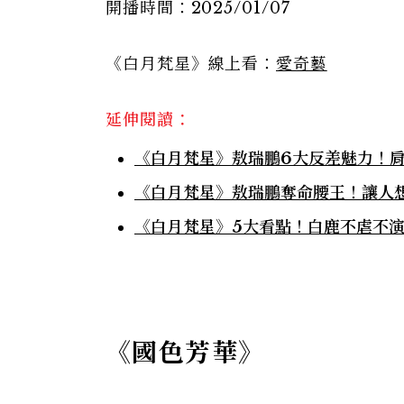
開播時間：2025/01/07
《白月梵星》線上看：
愛奇藝
延伸閱讀：
《白月梵星》敖瑞鵬6大反差魅力！
《白月梵星》敖瑞鵬奪命腰王！讓人想
《白月梵星》5大看點！白鹿不虐不
《國色芳華》