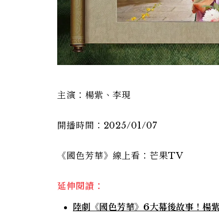
主演：楊紫、李現
開播時間：2025/01/07
《國色芳華》線上看：芒果TV
延伸閱讀：
陸劇《國色芳華》6大幕後故事！楊