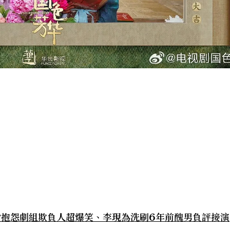
紫抱怨劇組欺負人超爆笑、李現為洗刷6年前醜男負評接演