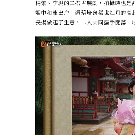
楊紫、李現的二搭古裝劇，拍攝時也是
姻中和離出户，憑藉培育稀世牡丹的高
長揚做起了生意，二人共同攜手闖蕩，