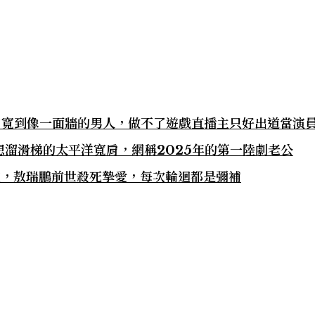
肩寬到像一面牆的男人，做不了遊戲直播主只好出道當演
溜滑梯的太平洋寬肩，網稱2025年的第一陸劇老公
演，敖瑞鵬前世殺死摯愛，每次輪迴都是彌補