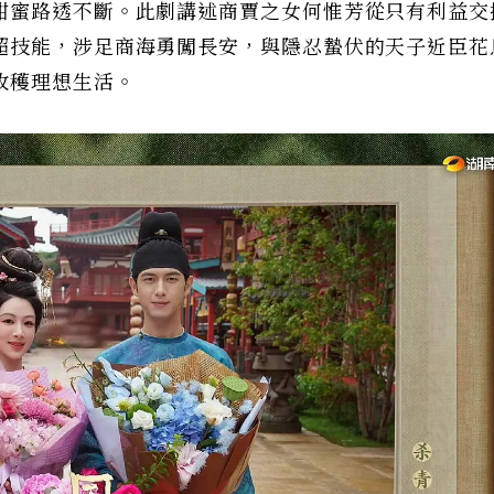
甜蜜路透不斷。此劇講述商賈之女何惟芳從只有利益交
超技能，涉足商海勇闖長安，與隱忍蟄伏的天子近臣花
收穫理想生活。