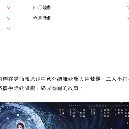
四月陸劇
六月陸劇
白爍在尋仙報恩途中意外結識妖族大神梵樾，二人不打
路攜手除妖降魔，終成眷屬的故事。