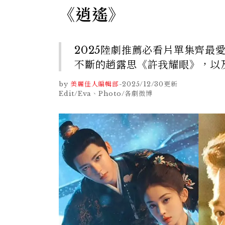
《逍遙》
2025陸劇推薦必看片單集齊
不斷的趙露思《許我耀眼》，以
by
美麗佳人編輯部
-
2025/12/30
更新
Edit/Eva、Photo/各劇微博