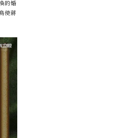
換的婚
鳥使蔣