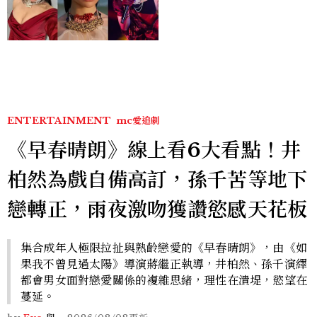
哈女王」人生比節目更抓
馬：25歲喪夫、家中遭槍擊
掃射
ENTERTAINMENT
mc愛追劇
《早春晴朗》線上看6大看點！井
柏然為戲自備高訂，孫千苦等地下
戀轉正，雨夜激吻獲讚慾感天花板
集合成年人極限拉扯與熟齡戀愛的《早春晴朗》，由《如
果我不曾見過太陽》導演蔣繼正執導，井柏然、孫千演繹
都會男女面對戀愛關係的複雜思緒，理性在潰堤，慾望在
蔓延。