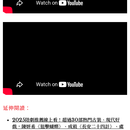
延伸閱讀：
2025陸劇推薦線上看！超過30部熱門古裝、現代好
戲，陳妍希《狙擊蝴蝶》、成毅《長安二十四計》、虞