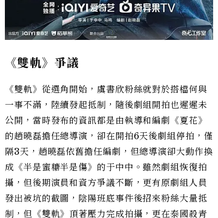
《雙軌》爭議
《雙軌》從選角開始，虞書欣粉絲就對於搭檔何與
一事不滿，陸續發起抵制，隨後劇組開拍也遲遲未
公開，當時發布的資訊都是由執導和編劇《夏花》
的趙曉磊擔任總導演，卻在開拍6天後劇組停拍，僅
隔3天，趙曉磊依舊擔任編劇，但總導演卻大動作換
成《半是蜜糖半是傷》的于中中。雖然劇組恢復拍
攝，但後期演員和資方爭議不斷，更有原劇組人員
發出被坑的截圖，陰陽班底事件後招來粉絲大量抵
制，但《雙軌》頂著壓力完成拍攝，更在泰國殺青