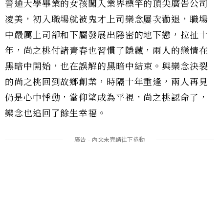
普通大學畢業的女孩闖入業界標竿的頂尖廣告公司
凌美，初入職場就被鬼才上司欒念屢次勸退，職場
中嚴厲上司卻和下屬發展出隱密的地下戀，拉扯十
年，尚之桃付諸青春也習慣了隱藏，兩人的戀情在
黑暗中開始，也在誤解的黑暗中結束。與欒念決裂
的尚之桃回到故鄉創業，時隔十年重逢，兩人再見
仍是心中悸動，當仰望成為平視，尚之桃認命了，
欒念也追回了餘生幸福。