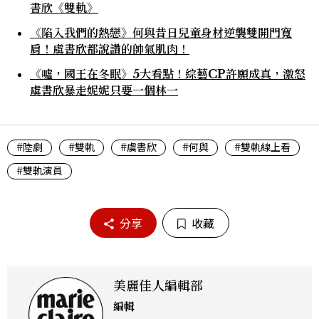
書欣《雙軌》
《陷入我們的熱戀》何與昔日兒童身材逆襲雙開門寬
肩！虞書欣都說讚的帥氣肌肉！
《噓，國王在冬眠》5大看點！綜藝CP許願成真，激怒
虞書欣暴走妮妮只要一個林一
#陸劇
#雙軌
#虞書欣
#何與
#雙軌線上看
#雙軌演員
分享
收藏
美麗佳人編輯部
編輯