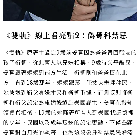
《雙軌》線上看亮點2：偽骨科禁忌
《雙軌》原著中設定9歲前姜暮因為爸爸帶回戰友的
孩子靳朝，從此兩人以兄妹相稱，9歲時父母離異，
姜暮跟著媽媽到南方生活，靳朝則和爸爸留在北
方，直到18歲那年，媽媽跟第二任丈夫辦理移民，
她被送到靳父身邊才又和靳朝重逢，而劇版則將靳
朝和靳父設定為離婚後遠赴泰國謀生，姜暮在得知
領養真相後，19歲的她瞞著所有人到泰國找記憶裡
的少年。異國以及成年叛逆的設定更動，不僅凸顯
姜暮對白月光的執著，也為這段偽骨科禁忌戀增添