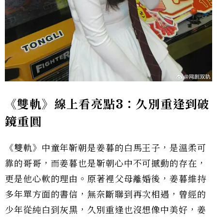
《雙軌》線上看亮點3：久別重逢到破
鏡重圓
《雙軌》中童年靳朝是姜暮的白馬王子，是溫柔可
靠的哥哥，而姜暮也是靳朝心中不可撼動的存在，
更是他心軟的理由。原著裡父母離婚後，姜暮維持
多年單方面的書信，無奈斷聯到再次相遇，曾經的
少年從純白到灰黑，久別重逢也沒想像中美好，姜