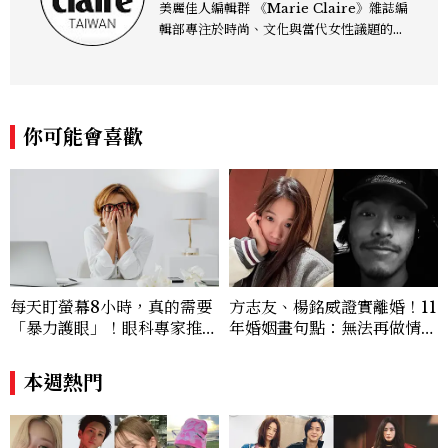
美麗佳人編輯群 《Marie Claire》雜誌編
輯部專注於時尚、文化與當代女性議題的深
度呈現，致力打造兼具風格與觀點的內容敘
事。 團隊擅長核心議題企劃、內容策展與
跨平台整合，長期關注國際時代脈動與社會
趨勢，從文化觀察出發，挖掘具有啟發性的
你可能會喜歡
女性故事與價值觀；同時以細膩的美學語言
與敘事張力，轉化為兼具視覺風格與思想深
度的內容。 《Marie Claire》始終以敏銳
視角與編輯直覺，引領讀者探索女性多元面
貌與生活品味風格的無限可能。
每天盯螢幕8小時，真的需要
方志友、楊銘威證實離婚！11
「暴力護眼」！眼科專家推5
年婚姻畫句點：無法再做情
技巧，每20分鐘強迫眼睛休
人，但永遠是家人
息20秒
本週熱門