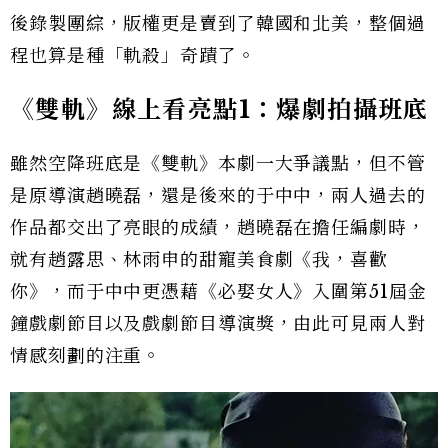
後錄製團綜，版權更是賣到了韓國和北美，整個過
程也算是種「軌殺」奇蹟了。
《雙軌》線上看亮點1：爆劇拍攝班底
雖然空降班底是《雙軌》本劇一大爭議點，但不管
是原導演趙曉磊，還是後來的于中中，兩人過去的
作品都交出了亮眼的成績，趙曉磊在擔任編劇時，
就有趙露思、林雨申的甜寵美食劇《我，喜歡
你》，而于中中更憑藉《必娶女人》入圍第51屆金
鐘戲劇節目以及戲劇節目導演獎，由此可見兩人對
情感刻劃的注重。