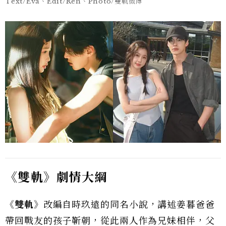
Text/Eva、Edit/Ren、Photo/雙軌微博
《雙軌》劇情大綱
《雙軌》
改編自時玖遠的同名小說，講述姜暮爸爸
帶回戰友的孩子靳朝，從此兩人作為兄妹相伴，父