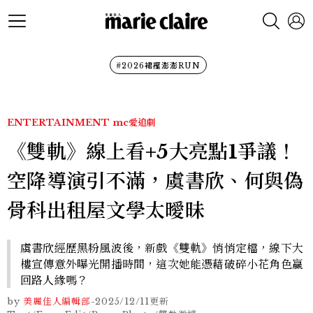
#2026裙襬澎澎RUN
ENTERTAINMENT
mc愛追劇
《雙軌》線上看+5大亮點1爭議！
空降導演引不滿，虞書欣、何與偽
骨科出租屋文學太曖昧
虞書欣經歷黑粉風波後，新戲《雙軌》悄悄定檔，線下大
樓宣傳意外曝光開播時間，這次她能憑藉破碎小花角色贏
回路人緣嗎？
by
美麗佳人編輯部
-
2025/12/11
更新