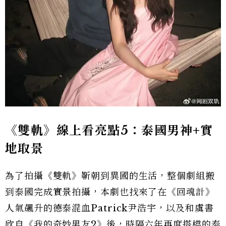
《雙軌》線上看亮點5：泰國男神+實
地取景
為了拍攝《雙軌》靳朝到異國的生活，整個劇組搬
到泰國完成實景拍攝，本劇也找來了在《回魂計》
人氣飆升的德泰混血Patrick尹浩宇，以及和虞書
欣自《我的奇妙男友2》後，時隔六年再度搭檔的泰