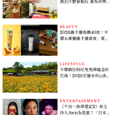
測去什麼景點玩 會為你帶來
好運
BEAUTY
2026護手霜推薦40款！平
價＆專櫃護手霜香氣、質
地、使用評價
LIFESTYLE
卡娜赫拉粉紅兔兔降臨金針
花海！2026花蓮赤科山8月
迎滿開花期，40公頃金色花
毯＋夢幻打卡攻略
ENTERTAINMENT
《不良一族尋愛記2》新主
持人Awich是誰？「日本嘻