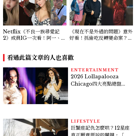
Netflix《不良一族尋愛記
《現在不是外遇的問題》意外
2》成員IG一次看！阿一、彩
好看！抓偷吃反轉變命案？金
朱、佛祖阿里等11人背景完整
憓秀傳奇美腿被讚爆、金智勳
介紹
大秀腹肌，曹汝貞雙影后飆
看過此篇文章的人也喜歡
戲，線上看7大看點懶人包
ENTERTAINMENT
2026 Lollapalooza
Chicago四大亮點總盤
點， JENNIE、 CORTIS
登台，K-POP擄獲全球！
LIFESTYLE
巨蟹座記仇怎麼哄？12星座
真正願意原諒的關鍵，「這