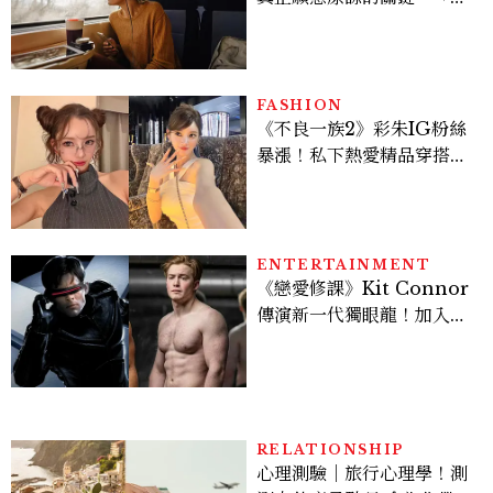
星座」道歉沒用，要看你下
一次怎麼做
FASHION
《不良一族2》彩朱IG粉絲
暴漲！私下熱愛精品穿搭、
經營服飾品牌，堪稱品味最
好女成員
ENTERTAINMENT
《戀愛修課》Kit Connor
傳演新一代獨眼龍！加入新
版《X戰警》，可望搭檔
Sadie Sink
RELATIONSHIP
心理測驗｜旅行心理學！測