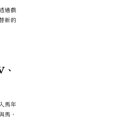
透過戲
替新的
V、
入馬年
與馬、