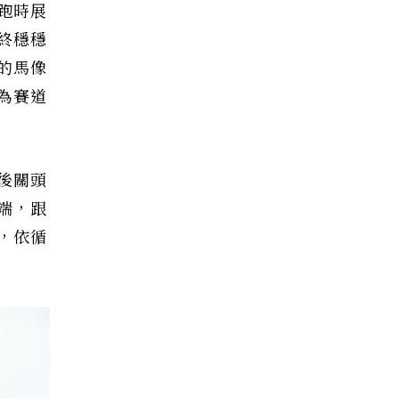
跑時展
終穩穩
的馬像
為賽道
後關頭
端，跟
，依循