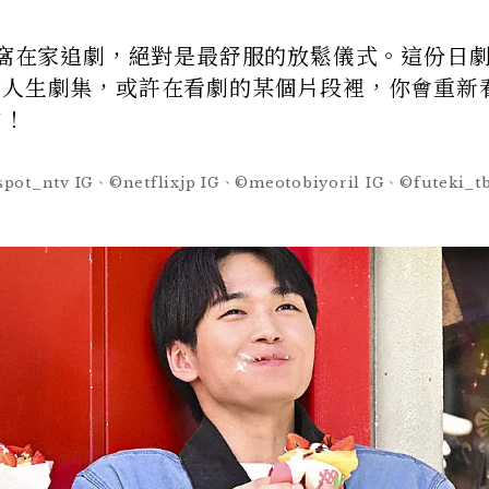
日窩在家追劇，絕對是最舒服的放鬆儀式。這份日
的人生劇集，或許在看劇的某個片段裡，你會重新
向！
pot_ntv IG、©netflixjp IG、©meotobiyoril IG、©futeki_t