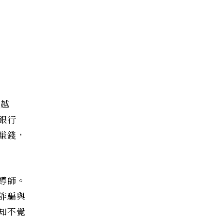
訊越
銀行
賺錢，
導師。
詐騙與
知不覺