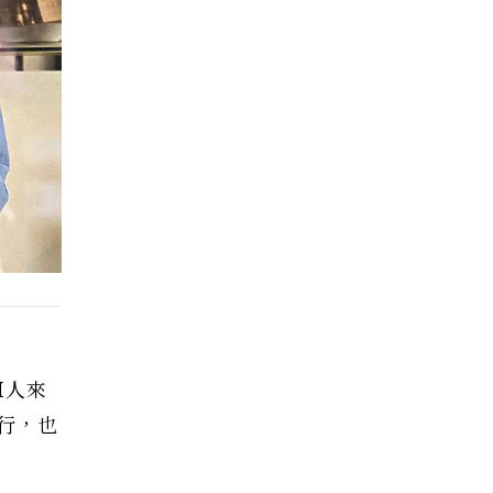
I人來
行，也