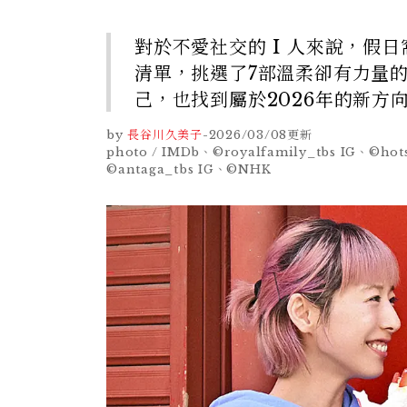
對於不愛社交的 I 人來說，假
清單，挑選了7部溫柔卻有力量
己，也找到屬於2026年的新方
by
長谷川久美子
-
2026/03/08
更新
photo / IMDb、©royalfamily_tbs IG、©hots
©antaga_tbs IG、©NHK