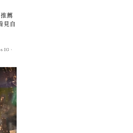
劇推薦
看見自
bs IG、