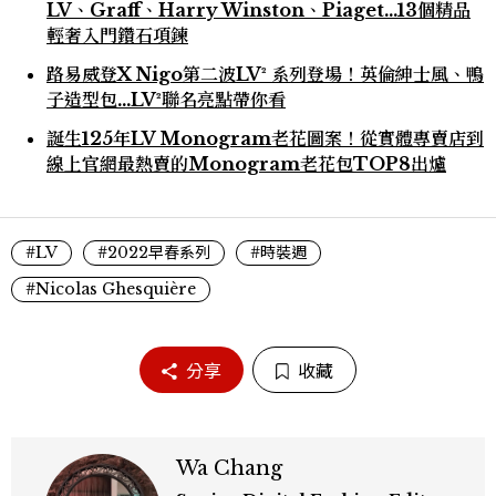
LV、Graff、Harry Winston、Piaget...13個精品
輕奢入門鑽石項鍊
路易威登X Nigo第二波LV² 系列登場！英倫紳士風、鴨
子造型包…LV²聯名亮點帶你看
誕生125年LV Monogram老花圖案！從實體專賣店到
線上官網最熱賣的Monogram老花包TOP8出爐
#LV
#2022早春系列
#時裝週
#Nicolas Ghesquière
分享
收藏
Wa Chang