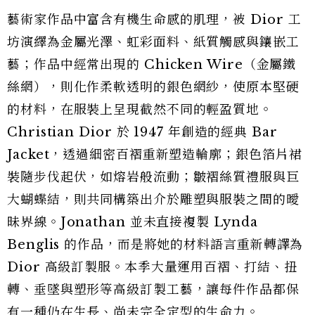
藝術家作品中富含有機生命感的肌理，被 Dior 工
坊演繹為金屬光澤、虹彩面料、紙質觸感與鑲嵌工
藝；作品中經常出現的 Chicken Wire（金屬鐵
絲網），則化作柔軟透明的銀色網紗，使原本堅硬
的材料，在服裝上呈現截然不同的輕盈質地。
Christian Dior 於 1947 年創造的經典 Bar
Jacket，透過細密百褶重新塑造輪廓；銀色箔片裙
裝隨步伐起伏，如熔岩般流動；皺褶絲質禮服與巨
大蝴蝶結，則共同構築出介於雕塑與服裝之間的曖
昧界線。Jonathan 並未直接複製 Lynda
Benglis 的作品，而是將她的材料語言重新轉譯為
Dior 高級訂製服。本季大量運用百褶、打結、扭
轉、垂墜與塑形等高級訂製工藝，讓每件作品都保
有一種仍在生長、尚未完全定型的生命力。