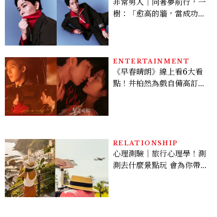
非常男人｜向著夢前行，一
樹：「愈高的牆，當成功爬
上去的那一刻，就愈有成就
感。」
ENTERTAINMENT
《早春晴朗》線上看6大看
點！井柏然為戲自備高訂，
孫千苦等地下戀轉正，雨夜
激吻獲讚慾感天花板
RELATIONSHIP
心理測驗｜旅行心理學！測
測去什麼景點玩 會為你帶來
好運