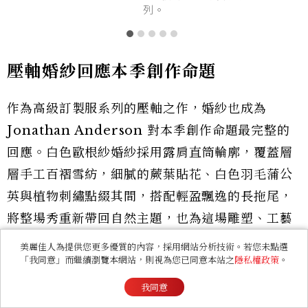
列。
壓軸婚紗回應本季創作命題
作為高級訂製服系列的壓軸之作，婚紗也成為
Jonathan Anderson 對本季創作命題最完整的
回應。白色歐根紗婚紗採用露肩直筒輪廓，覆蓋層
層手工百褶雪紡，細膩的蕨葉貼花、白色羽毛蒲公
英與植物刺繡點綴其間，搭配輕盈飄逸的長拖尾，
將整場秀重新帶回自然主題，也為這場雕塑、工藝
與人體之間的對話畫下浪漫而詩意的結尾。
美麗佳人為提供您更多優質的內容，採用網站分析技術。若您未點選
「我同意」而繼續瀏覽本網站，則視為您已同意本站之
隱私權政策
。
我同意