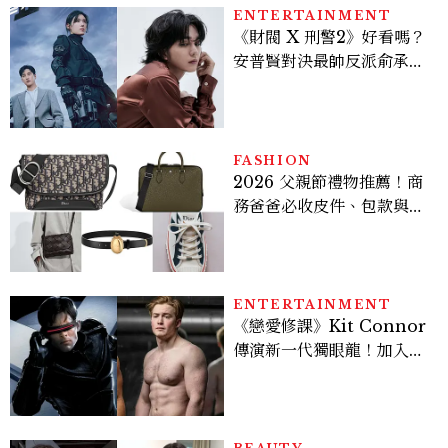
ENTERTAINMENT
《財閥 X 刑警2》好看嗎？
安普賢對決最帥反派俞承
豪，鄭恩彩接棒女主，開專
機、刷黑卡，用錢輾壓罪犯
的陳利手回來了，這次能玩
多大？
FASHION
2026 父親節禮物推薦！商
務爸爸必收皮件、包款與鞋
履一次看
ENTERTAINMENT
《戀愛修課》Kit Connor
傳演新一代獨眼龍！加入新
版《X戰警》，可望搭檔
Sadie Sink