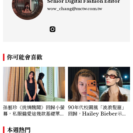
Senior Digital Fashion Editor
wow_chang@mctw.com.tw
你可能會喜歡
孫藝珍《挑情醜聞》回歸小螢
90年代校園風「波浪髮箍」
幕，私服偏愛這幾款基礎單
回歸，Hailey Bieber示範
品，隨手一穿都是高級感範
如何戴得時髦：這款Miu Mi
本！
u髮箍未開賣先爆紅！
本週熱門