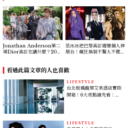
Jonathan Anderson第二
范冰冰把巴黎高訂週變個人伸
場Dior高訂在講什麼？2026
展台！瘋狂換裝不驚人不罷
秋冬高級訂製服系列解析：從
休，百變女王的造型你怎麼
Lynda Benglis 雕塑到形式
看？
的藝術革命
看過此篇文章的人也喜歡
LIFESTYLE
台北板橋馥華艾美酒店實際
開箱！6大亮點搶先看：新
北最新旅宿地標、高空泳
池、客房藏奢華細節
LIFESTYLE