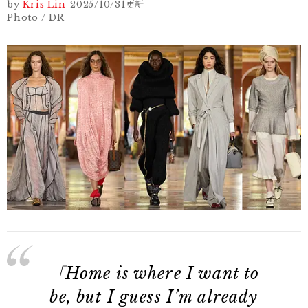
by
Kris Lin
-
2025/10/31
更新
Photo / DR
「Home is where I want to
be, but I guess I’m already