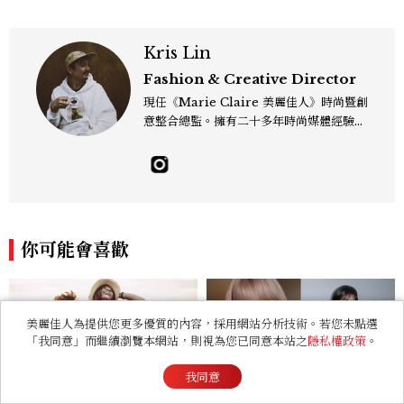
Kris Lin
Fashion & Creative Director
現任《Marie Claire 美麗佳人》時尚暨創
意整合總監。擁有二十多年時尚媒體經驗，
關注流行趨勢，更關心風格背後的美學、文
化與情感。喜歡在時尚裡找故事，也習慣用
影像描繪美的力量。工作專長涵蓋秀場報
導、時尚造型、影像創意、藝術合作與雜誌
策劃。相信時尚的力量來自與生活的連結
——有時是一個剪裁、一張影像、一段文
你可能會喜歡
字，都能找到屬於自己的樣子。kris_lin
@mctw.com.tw
美麗佳人為提供您更多優質的內容，採用網站分析技術。若您未點選
「我同意」而繼續瀏覽本網站，則視為您已同意本站之
隱私權政策
。
我同意
天蠍座變熟後反而開始保持距
LE SSERAFIM小櫻花宮脇