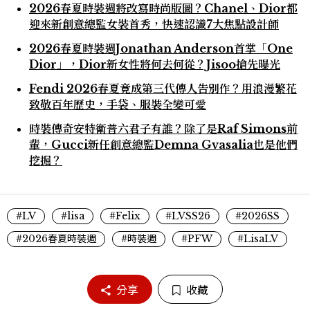
2026春夏時裝週將改寫時尚版圖？Chanel、Dior都
迎來新創意總監女裝首秀，快速認識7大焦點設計師
2026春夏時裝週Jonathan Anderson首掌「One
Dior」，Dior新女性將何去何從？Jisoo搶先曝光
Fendi 2026春夏竟成第三代傳人告別作？用浪漫繁花
致敬百年歷史，手袋、服裝全變可愛
時裝傳奇安特衛普六君子有誰？除了是Raf Simons前
輩，Gucci新任創意總監Demna Gvasalia也是他們
挖掘？
#LV
#lisa
#Felix
#LVSS26
#2026SS
#2026春夏時裝週
#時裝週
#PFW
#LisaLV
分享
收藏