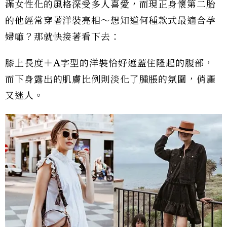
滿女性化的風格深受多人喜愛，而現正身懷第二胎
的他經常穿著洋裝亮相～想知道何種款式最適合孕
婦嘛？那就快接著看下去：
膝上長度＋A字型的洋裝恰好遮蓋住隆起的腹部，
而下身露出的肌膚比例則淡化了腫脹的氛圍，俏麗
又迷人。