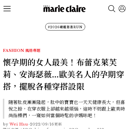
#2026裙襬澎澎RUN
FASHION
風格專題
懷孕期的女人最美！布蕾克萊芙
莉、安海瑟薇...歐美名人的孕期穿
搭，擺脫各種穿搭設限
隨著肚皮漸漸隆起，肚中的寶寶也一天天健康長大，但喜
悅之餘，在穿衣服上卻越來越煩惱，這時不妨跟上歐美時
尚指標們，一窺如何當個時髦的孕媽咪吧！
by
Wei Hsu
-
2022/09/16
更新