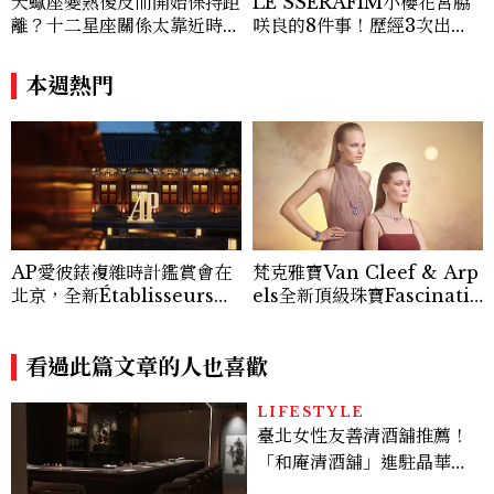
天蠍座變熟後反而開始保持距
LE SSERAFIM小櫻花宮脇
離？十二星座關係太靠近時最
咲良的8件事！歷經3次出
怕發生的事，「這星座」一有
道、嚴以律己的終極自我管理
壓力就先躲起來
王、靠「這招」養成17吋螞蟻
本週熱門
腰
AP愛彼錶複雜時計鑑賞會在
梵克雅寶Van Cleef & Arp
北京，全新Établisseurs工
els全新頂級珠寶Fascinatin
坊計畫腕錶直擊！
g Egypt｜巴黎直擊
看過此篇文章的人也喜歡
LIFESTYLE
臺北女性友善清酒舖推薦！
「和庵清酒舖」進駐晶華酒
店：首創五行心情選酒、單