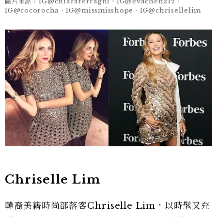
圖片來源 / IG@chiaraferragni、IG@evachen212、
IG@cocorocha、IG@missmisshope、IG@chrisellelim
Chriselle Lim
韓裔美籍時尚部落客Chriselle Lim，以時髦又充