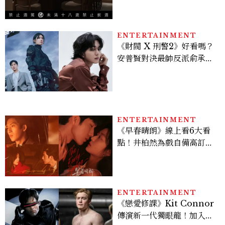
杯180元起輕鬆微醺
ENTERTAINMENT
《財閥 X 刑警2》好看嗎？
安普賢對決最帥反派俞承
豪，鄭恩彩接棒女主，開專
機、刷黑卡，用錢輾壓罪犯
的陳利手回來了，這次能玩
多大？
ENTERTAINMENT
《早春晴朗》線上看6大看
點！井柏然為戲自備高訂，
孫千苦等地下戀轉正，雨夜
激吻獲讚慾感天花板
ENTERTAINMENT
《戀愛修課》Kit Connor
傳演新一代獨眼龍！加入新