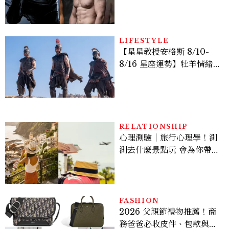
版《X戰警》，可望搭檔
Sadie Sink
LIFESTYLE
【星星教授安格斯 8/10-
8/16 星座運勢】牡羊情緒
變敏感，雙子人際吸引力爆
棚
RELATIONSHIP
心理測驗｜旅行心理學！測
測去什麼景點玩 會為你帶來
好運
FASHION
2026 父親節禮物推薦！商
務爸爸必收皮件、包款與鞋