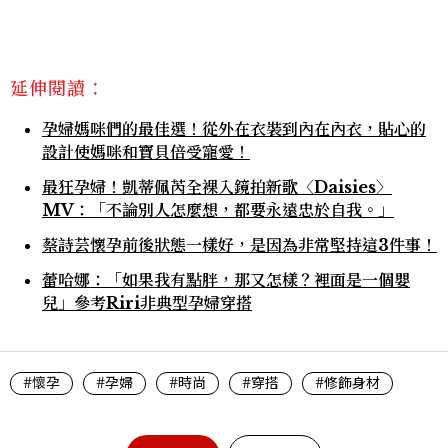
延伸閱讀：
孕婦媽咪們的最佳選！從外在衣裝到內在內衣，貼心的
設計使媽咪和寶貝倍受寵愛！
最狂孕婦！凱蒂佩芮全裸入鏡拍新歌〈Daisies〉
MV：「不論別人怎麼想，都要永遠忠於自我。」
蔡詩芸懷孕前後狀態一樣好，是因為非常堅持這3件事！
蕾哈娜：「如果我有點胖，那又怎樣？裡面是一個嬰
兒」參考Riri非典型孕婦穿搭
#懷孕
#孕婦
#時尚
#穿搭
#修飾身材