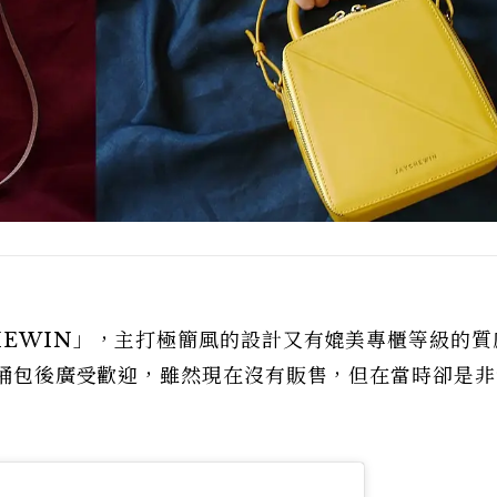
HEWIN」，主打極簡風的設計又有媲美專櫃等級的質
y水桶包後廣受歡迎，雖然現在沒有販售，但在當時卻是