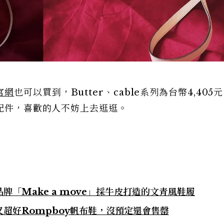
官網
也可以買到，Butter、cable系列為台幣4,405
等配件，喜歡的人不妨上去逛逛。
「Make a move」採牛皮打造的文青風鞋履
超好Rompboy帆布鞋，沒預定還會售罄