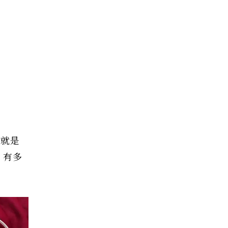
y就是
，有多