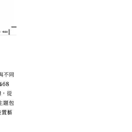
來與不同
68
樓，從
主題包
裝置藝