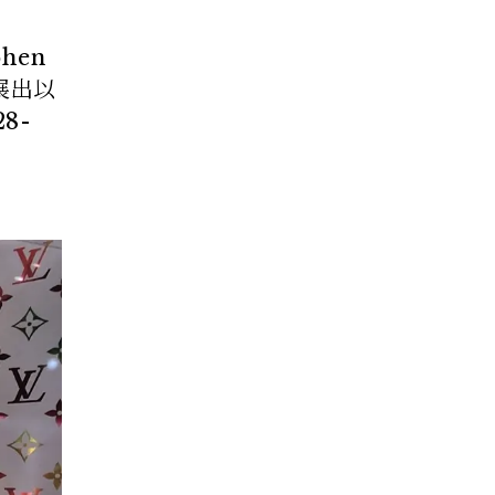
hen
併展出以
8-