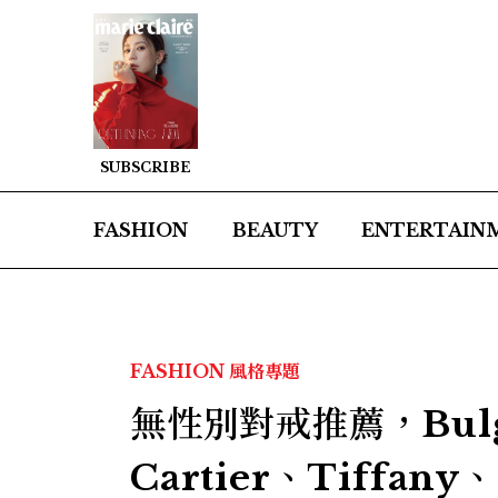
SUBSCRIBE
FASHION
BEAUTY
ENTERTAIN
FASHION
風格專題
無性別對戒推薦，Bulga
Cartier、Tiffany