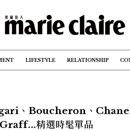
MENT
LIFESTYLE
RELATIONSHIP
CO
ri、Boucheron、Chane
、Graff...精選時髦單品