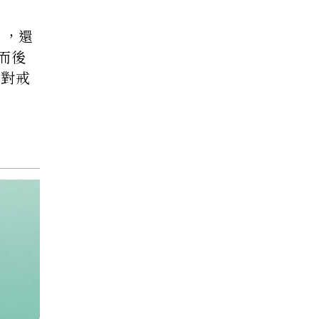
），還
而後
為對戒