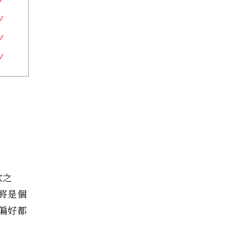
款之
將是個
偏好都