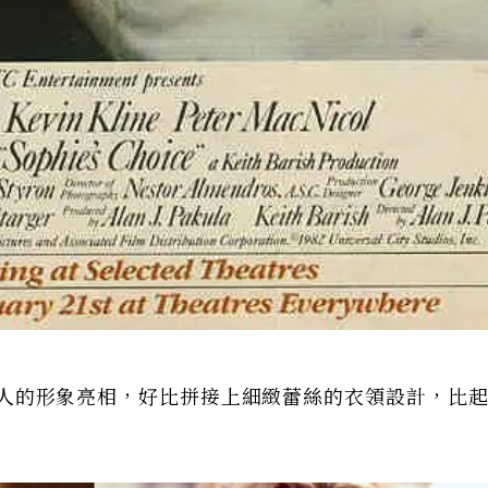
清秀佳人的形象亮相，好比拼接上細緻蕾絲的衣領設計，比