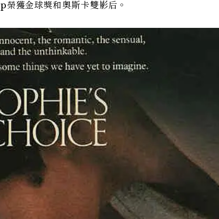
eep榮獲金球獎和奧斯卡雙影后。