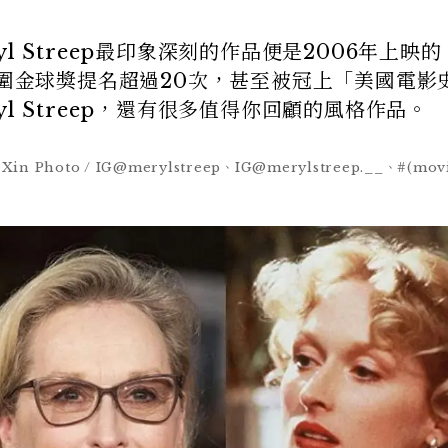
l Streep最印象深刻的作品便是2006年上映
入圍金球獎提名超過20次，甚至被冠上「美國電影
l Streep，還有很多值得你回顧的風格作品。
 Xin Photo / IG@merylstreep、IG@merylstreep.__、#(movi