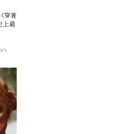
的《穿著
史上最
e's