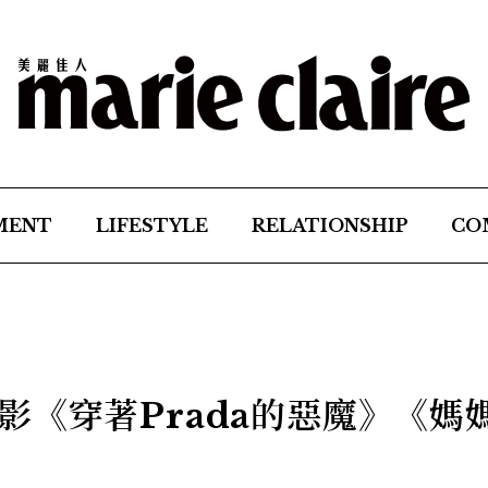
MENT
LIFESTYLE
RELATIONSHIP
CO
影《穿著Prada的惡魔》《媽