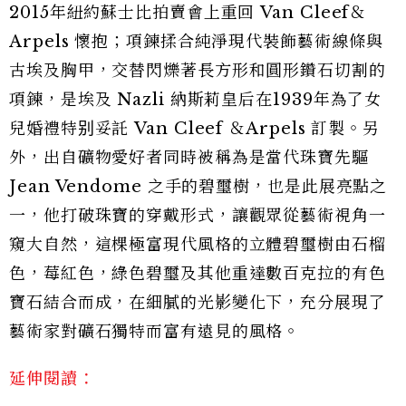
2015年紐約蘇士比拍賣會上重回 Van Cleef＆
Arpels 懷抱；項鍊揉合純淨現代裝飾藝術線條與
古埃及胸甲，交替閃爍著長方形和圓形鑽石切割的
項鍊，是埃及 Nazli 納斯莉皇后在1939年為了女
兒婚禮特别妥託 Van Cleef ＆Arpels 訂製。另
外，出自礦物愛好者同時被稱為是當代珠寶先驅
Jean Vendome 之手的碧璽樹，也是此展亮點之
一，他打破珠寶的穿戴形式，讓觀眾從藝術視角一
窺大自然，這棵極富現代風格的立體碧璽樹由石榴
色，莓紅色，綠色碧璽及其他重達數百克拉的有色
寶石結合而成，在細膩的光影變化下，充分展現了
藝術家對礦石獨特而富有遠見的風格。
延伸閱讀：