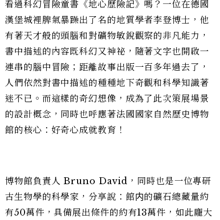
看過科幻冒險童書《地心歷險記》嗎？一位在德國
漢堡城裡脾氣暴躁出了名的地質學者李登博士，他
有著天才般的頭腦和對礦物敏銳觀察的非凡能力，
書中描述的內容既科幻又神祕，隨著文字也開啟一
連串的腦中冒險；距離故事出版一百多年過去了，
人們依然對書中描述的種種地下奇觀和科學知識著
迷不已。而這樣的奇幻想像，成為了此次策展場景
的設計概念，同時也呼應著法國國家自然歷史博物
館的核心：好奇心成就教育！
博物館負責人 Bruno David，同時也是一位專研
古生物學的科學家，分享說：館内的礦石總藏量約
有50萬件，具備展出條件的約有13萬件，如此龐大