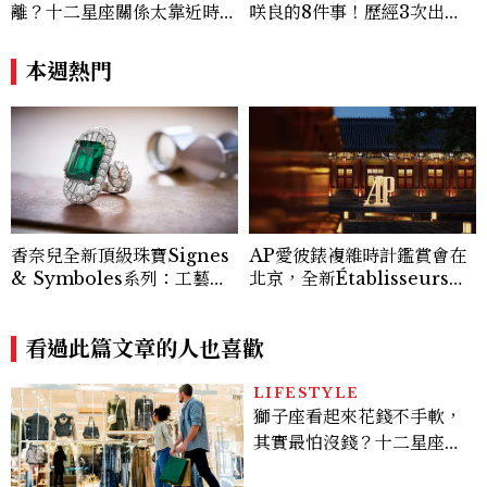
離？十二星座關係太靠近時最
咲良的8件事！歷經3次出
怕發生的事，「這星座」一有
道、嚴以律己的終極自我管理
壓力就先躲起來
王、靠「這招」養成17吋螞蟻
本週熱門
腰
香奈兒全新頂級珠寶Signes
AP愛彼錶複雜時計鑑賞會在
& Symboles系列：工藝解
北京，全新Établisseurs工
析篇
坊計畫腕錶直擊！
看過此篇文章的人也喜歡
LIFESTYLE
獅子座看起來花錢不手軟，
其實最怕沒錢？十二星座藏
得最深的金錢焦慮，「這星