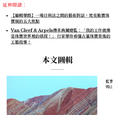
延伸閱讀：
【編輯帶路】一場日與法之間的藝術對話，梵克雅寶珠
寶展的五大焦點
Van Cleef & Arpels傳承典藏總監：「我的工作就像
是珠寶世界裡的偵探！」 行家帶你看懂古董珠寶背後的
工藝故事！
本文圖輯
藍寶石
姆山