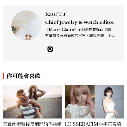
Kate Tu
Chief Jewelry & Watch Editor
《Marie Claire》全媒體珠寶鐘錶主編。
有臺灣及英國倫敦的求學、職場經驗，主修
新聞學和時尚媒體。累積十年以上的《美麗
佳人》編輯工作內容，包括錶展等國際活動
採訪、珠寶市場動態等專題，及視覺拍攝執
行。用貼近生活且具知識性的視角，發掘珠
寶腕錶的細節美。Email：kate_tu@mc
tw.com.tw
你可能會喜歡
天蠍座變熟後反而開始保持距
LE SSERAFIM小櫻花宮脇