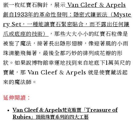
嵌一枚紅寶石胸針，展示
Van Cleef ＆ Arpels
創自1933年的革命性發明：隱密式鑲嵌法（Myste
ry Set，一種能讓寶石緊密貼合，而不露出任何鑲
爪或底座的技術）
，那些大大小小的紅寶石粒像是
被施了魔法，接著長出隱形翅膀，像迎著風的小雨
珠清脆飛舞著，最後全都巧妙的排列成花瓣的形
狀。如果說博物館幸運地找到來自地底下1萬英尺的
寶藏，那 Van Cleef ＆ Arpels 就是使寶藏活起
來的魔法師。
延伸閱讀：
Van Cleef & Arpels梵克雅寶「Treasure of
Rubies」頂級珠寶系列的四大工藝