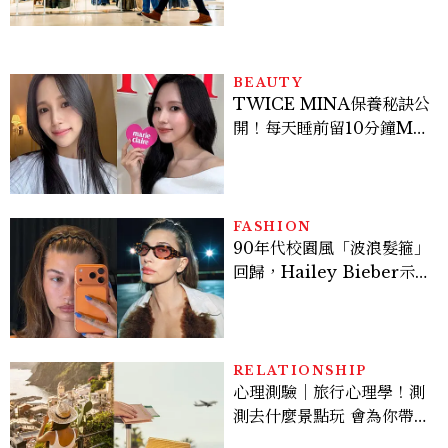
座」比價半天，最後卻買最
貴的
BEAUTY
TWICE MINA保養秘訣公
開！每天睡前留10分鐘ME
TIME、定期皮拉提斯，6
個日常習慣養出牛奶肌
FASHION
90年代校園風「波浪髮箍」
回歸，Hailey Bieber示
範如何戴得時髦：這款Miu
Miu髮箍未開賣先爆紅！
RELATIONSHIP
心理測驗｜旅行心理學！測
測去什麼景點玩 會為你帶來
好運