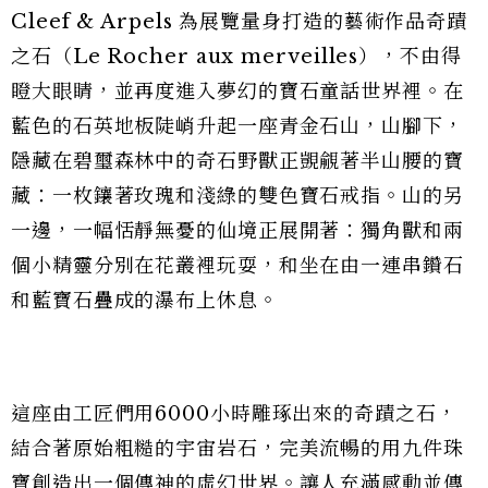
Cleef & Arpels 為展覽量身打造的藝術作品奇蹟
之石（Le Rocher aux merveilles），不由得
瞪大眼睛，並再度進入夢幻的寶石童話世界裡。在
藍色的石英地板陡峭升起一座青金石山，山腳下，
隱藏在碧璽森林中的奇石野獸正覬覦著半山腰的寶
藏：一枚鑲著玫瑰和淺綠的雙色寶石戒指。山的另
一邊，一幅恬靜無憂的仙境正展開著：獨角獸和兩
個小精靈分別在花叢裡玩耍，和坐在由一連串鑽石
和藍寶石疊成的瀑布上休息。
這座由工匠們用6000小時雕琢出來的奇蹟之石，
結合著原始粗糙的宇宙岩石，完美流暢的用九件珠
寶創造出一個傳神的虛幻世界。讓人充滿感動並傳