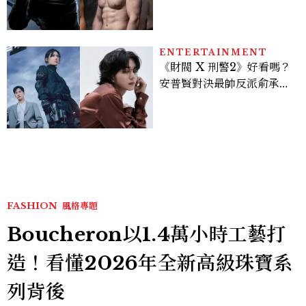
版《X戰警》，可望搭檔
Sadie Sink
ENTERTAINMENT
《財閥 X 刑警2》好看嗎？
安普賢對決最帥反派俞承
豪，鄭恩彩接棒女主，開專
機、刷黑卡，用錢輾壓罪犯
的陳利手回來了，這次能玩
多大？
FASHION
風格專題
Boucheron以1.4萬小時工藝打
造！看懂2026年全新高級珠寶系
列背後