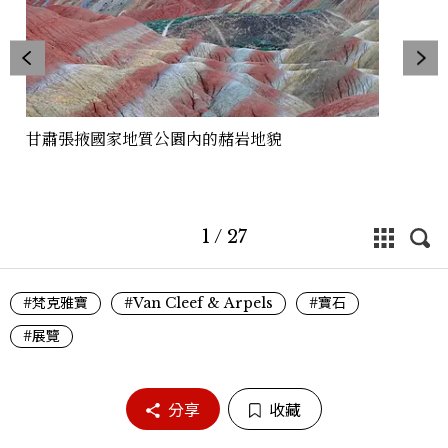
甘肅張掖國家地質公園內的赭岩地貌
1
/
27
#梵克雅寶
#Van Cleef & Arpels
#寶石
#展覽
分享
收藏