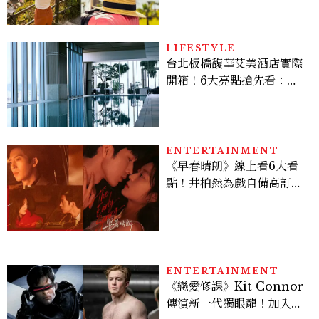
LIFESTYLE
台北板橋馥華艾美酒店實際
開箱！6大亮點搶先看：新
北最新旅宿地標、高空泳
池、客房藏奢華細節
ENTERTAINMENT
《早春晴朗》線上看6大看
點！井柏然為戲自備高訂，
孫千苦等地下戀轉正，雨夜
激吻獲讚慾感天花板
ENTERTAINMENT
《戀愛修課》Kit Connor
傳演新一代獨眼龍！加入新