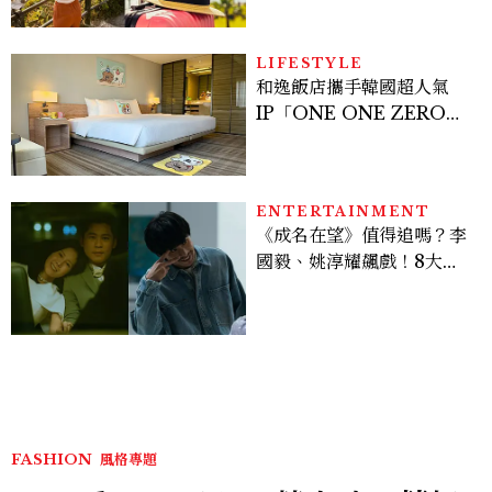
LIFESTYLE
和逸飯店攜手韓國超人氣
IP「ONE ONE ZERO
SEVEN」，打造療癒系快
樂狗狗主題房！全台獨家客
房、聯名好禮一次收藏
ENTERTAINMENT
《成名在望》值得追嗎？李
國毅、姚淳耀飆戲！8大看
點與網友殘酷評價：節奏太
慢、犯人太好猜？
FASHION
風格專題