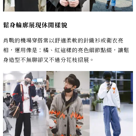
鬆身輪廓展現休閒樣貌
肖戰的機場穿搭常以舒適柔軟的針織衫或衛衣亮
相，運用像是：橘、紅這樣的亮色細節點綴，讓鬆
身造型不無聊卻又不過分花枝招展。