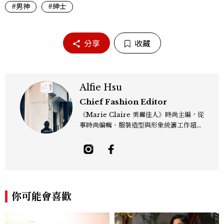
#男神
#紳士
分享
收藏
Alfie Hsu
Chief Fashion Editor
《Marie Claire 美麗佳人》時尚主編，從
事時尚編輯、服裝造型與形象統籌工作超過
十年，並在 Models.com 獲得專業造型師
與編輯認證。風格遊走於復古、現代與未來
之間，擅長融合高級時裝、正式服飾、運動
風格與科技元素，強調服裝細節、色彩與材
質之間的對話與平衡。 「Fashions fade,
style is eternal.」是個人造型哲學。重視
你可能會喜歡
整體視覺的協調與層次，在《Marie Clai
re 美麗佳人》的作品中，專注策劃具主題
性的時尚企劃，風格中性、先鋒、優雅，具