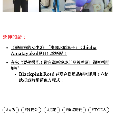
延伸閱讀：
《轉學來的女生2》「泰國水原希子」 Chicha
Amatayakul夏日包款搭配！
在家也要學搭配！從台灣新銳設計品牌看夏日襯衫搭配
解析！
Blackpink Rosé 春夏穿搭單品解密運用！六秘
訣打造時髦藍色方程式！
#肖戰
#陳情令
#搭配
#機場時尚
#TODS