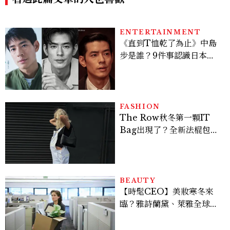
ENTERTAINMENT
《直到T恤乾了為止》中島
步是誰？9件事認識日本
「昭和臉」男星：大文豪玄
孫、《地獄占星師》關鍵人
物
FASHION
The Row秋冬第一顆IT
Bag出現了？全新法棍包
「Alma」，極簡控又要開
始排隊了
BEAUTY
【時髦CEO】美妝寒冬來
臨？雅詩蘭黛、萊雅全球裁
員＋關閉官網，下一步計畫
曝光