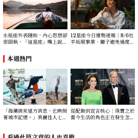
高度個人特色與前衛視覺表現。 Contac
t：alfie_hsu@mctw.com.tw
水瓶座外表隨和，內心思想卻
12星座今日運勢速報｜8/6牡
很固執，「這星座」嘴上說都
羊拓展事業、獅子避免過度借
可以，最後還是照自己的方式
貸
選！12星座最難被改變的一
本週熱門
面
「海潮捎來遠方消息，也映照
從配飾到宣言核心：珠寶之於
著城市記憶。」美麗佳人七月
當今生活的角色正在發生怎樣
時裝大頁面《港都物語》
的變化？
看過此篇文章的人也喜歡