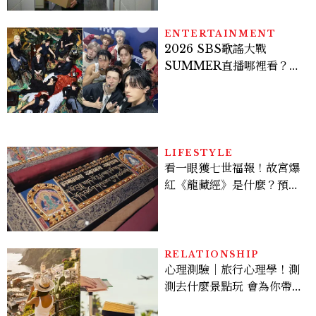
ENTERTAINMENT
2026 SBS歌謠大戰
SUMMER直播哪裡看？
Stray Kids、ATEEZ等
28組卡司、線上播出時間一
次看
LIFESTYLE
看一眼獲七世福報！故宮爆
紅《龍藏經》是什麼？預約
＆參觀攻略一次看
RELATIONSHIP
心理測驗｜旅行心理學！測
測去什麼景點玩 會為你帶來
好運