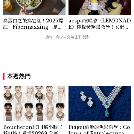
高蛋白之後換它紅！2026爆
aespa演唱會〈LEMONAD
紅「Fibermaxxing」是什
E〉檸檬黃穿搭教學！女偶像
麼？一天30g纖維，原來不用
3招搭法、Karina同款造型
狂吃菜
必跟上
本週熱門
Boucheron以1.4萬小時工
Piaget伯爵的色彩哲學：Co
藝打造！看懂2026年全新高
lours of Extraleganza全
級珠寶系列背後
新頂級珠寶完整解析
看過此篇文章的人也喜歡
ENTERTAINMENT