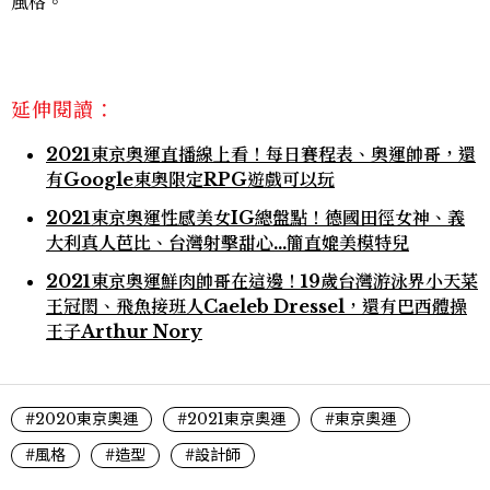
風格。
延伸閱讀：
2021東京奧運直播線上看！每日賽程表、奧運帥哥，還
有Google東奧限定RPG遊戲可以玩
2021東京奧運性感美女IG總盤點！德國田徑女神、義
大利真人芭比、台灣射擊甜心…簡直媲美模特兒
2021東京奧運鮮肉帥哥在這邊！19歲台灣游泳界小天菜
王冠閎、飛魚接班人Caeleb Dressel，還有巴西體操
王子Arthur Nory
#2020東京奧運
#2021東京奧運
#東京奧運
#風格
#造型
#設計師