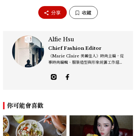
分享
收藏
Alfie Hsu
Chief Fashion Editor
《Marie Claire 美麗佳人》時尚主編，從
事時尚編輯、服裝造型與形象統籌工作超過
十年，並在 Models.com 獲得專業造型師
與編輯認證。風格遊走於復古、現代與未來
之間，擅長融合高級時裝、正式服飾、運動
風格與科技元素，強調服裝細節、色彩與材
質之間的對話與平衡。 「Fashions fade,
style is eternal.」是個人造型哲學。重視
你可能會喜歡
整體視覺的協調與層次，在《Marie Clai
re 美麗佳人》的作品中，專注策劃具主題
性的時尚企劃，風格中性、先鋒、優雅，具
高度個人特色與前衛視覺表現。 Contac
t：alfie_hsu@mctw.com.tw