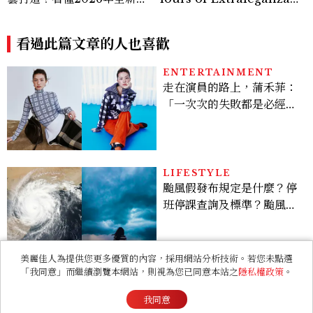
走在演員的路上，蒲禾菲：
「一次次的失敗都是必經過
程，必須要經過那些練習，
才能做得好。」
LIFESTYLE
颱風假發布規定是什麼？停
班停課查詢及標準？颱風假
有薪水嗎、可否拒絕上班？
RELATIONSHIP
心理測驗｜旅行心理學！測
測去什麼景點玩 會為你帶來
好運
美麗佳人為提供您更多優質的內容，採用網站分析技術。若您未點選
「我同意」而繼續瀏覽本網站，則視為您已同意本站之
隱私權政策
。
ENTERTAINMENT
我同意
《現在不是外遇的問題》意