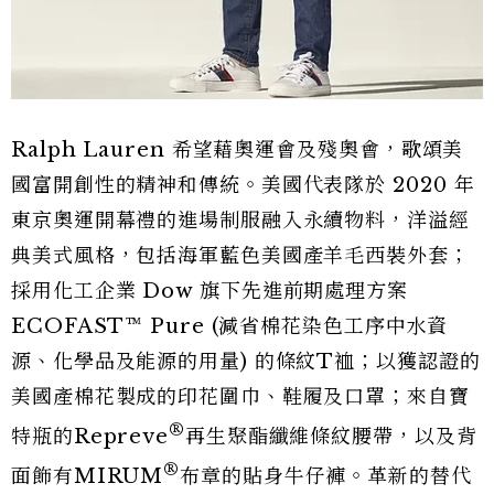
Ralph Lauren 希望藉奧運會及殘奧會，
歌頌美
國富開創性的精神和傳統。美國代表隊於 2020 年
東京奧運開幕禮的進場制服融入永續物料，
洋溢經
典美式風格，包括海軍藍色美國產羊毛西裝外套；
採用化工企
業 Dow 旗下先進前期處理方案
ECOFAST™ Pure (減省棉花染色工序中水資
源、化學品及能源的用量) 的條紋T裇；以獲認證的
美國產棉花製成的印花圍巾、鞋履及口罩；
來自寶
®
特瓶的Repreve
再生聚酯纖維條紋腰帶，
以及背
®
面飾有MIRUM
布章的貼身牛仔褲。革新的替代