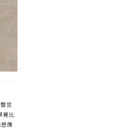
預警宣
畢竟比
難想像