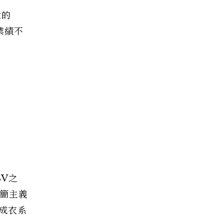
意的
業績不
BV之
極簡主義
任成衣系