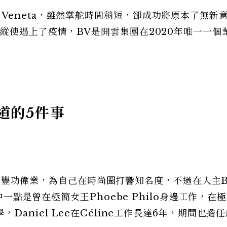
tega Veneta，雖然掌舵時間稍短，卻成功將原本了無新
縱使遇上了疫情，BV是開雲集團在2020年唯一一個
知道的5件事
在BV的豐功偉業，為自己在時尚圈打響知名度，不過在入主
中一點是曾在極簡女王Phoebe Philo身邊工作，在
aniel Lee在Céline工作長達6年，期間也擔