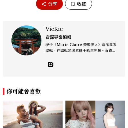
分享
收藏
VicKie
資深專案編輯
現任《Marie Claire 美麗佳人》資深專案
編輯，在編輯領域累積十餘年經驗。負責時
尚潮流、精品珠寶與質感生活…等多元內
容，對不斷更迭變化的最新趨勢話題永保好
奇探索之心，熱愛從品牌資訊、網路動態、
社群話題與日常觀察中彙整分享貼近讀者的
風格觀點。
你可能會喜歡