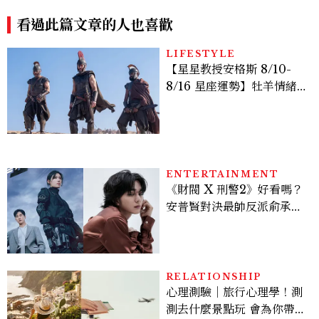
風穿搭是日常範本！
go不一樣了？
看過此篇文章的人也喜歡
LIFESTYLE
【星星教授安格斯 8/10-
8/16 星座運勢】牡羊情緒
變敏感，雙子人際吸引力爆
棚
ENTERTAINMENT
《財閥 X 刑警2》好看嗎？
安普賢對決最帥反派俞承
豪，鄭恩彩接棒女主，開專
機、刷黑卡，用錢輾壓罪犯
的陳利手回來了，這次能玩
多大？
RELATIONSHIP
心理測驗｜旅行心理學！測
測去什麼景點玩 會為你帶來