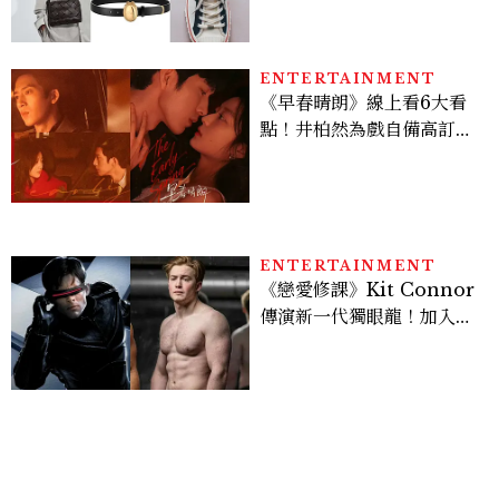
ENTERTAINMENT
《早春晴朗》線上看6大看
點！井柏然為戲自備高訂，
孫千苦等地下戀轉正，雨夜
激吻獲讚慾感天花板
ENTERTAINMENT
《戀愛修課》Kit Connor
傳演新一代獨眼龍！加入新
版《X戰警》，可望搭檔
Sadie Sink