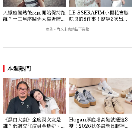
天蠍座變熟後反而開始保持距
LE SSERAFIM小櫻花宮脇
離？十二星座關係太靠近時最
咲良的8件事！歷經3次出
怕發生的事，「這星座」一有
道、嚴以律己的終極自我管理
壓力就先躲起來
王、靠「這招」養成17吋螞蟻
腰
本週熱門
《黑白大廚》金度潤女友是
Hogan厚底增高鞋就選這3
誰？低調交往演員金瑞妍、曾
雙！2026秋冬最新長腿神
出演《少年法庭》，私下極簡
器：隱形增高選這款、H Lo