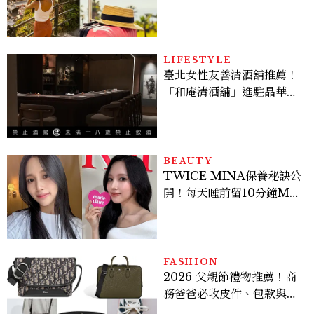
好運
LIFESTYLE
臺北女性友善清酒舖推薦！
「和庵清酒舖」進駐晶華酒
店：首創五行心情選酒、單
杯180元起輕鬆微醺
BEAUTY
TWICE MINA保養秘訣公
開！每天睡前留10分鐘ME
TIME、定期皮拉提斯，6
個日常習慣養出牛奶肌
FASHION
2026 父親節禮物推薦！商
務爸爸必收皮件、包款與鞋
履一次看