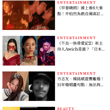
ENTERTAINMENT
《早春晴朗》線上看6大看
點！井柏然為戲自備高訂，
孫千苦等地下戀轉正，雨夜
激吻獲讚慾感天花板
ENTERTAINMENT
《不良一族尋愛記2》新主
持人Awich是誰？「日本嘻
哈女王」人生比節目更抓
馬：25歲喪夫、家中遭槍擊
掃射
ENTERTAINMENT
方志友、楊銘威證實離婚！
11年婚姻畫句點：無法再做
情人，但永遠是家人
BEAUTY