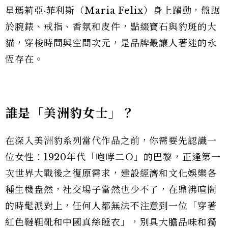
星瑪莉亞·菲利斯（Maria Felix）身上躍動，盤踞
於腕錶、戒指、香氛和皮件，點綴寶石與豹斑的大
貓，穿梭時間與空間次元，是品牌最讓人著迷的永
恆存在。
誰是「美洲豹女士」？
在深入美洲豹系列當代作品之前，你需要先認識一
位女性：1920年代「咆哮二Ｏ」的巴黎，正逢第一
次世界大戰後之復原需求，建設經濟和文化娛樂各
種生機盎然，社交場子當然也少不了，在鼎沸喧鬧
的時髦派對上，任何人都無法不注意到一位「穿著
紅色韃靼靴和中國真絲睡衣」，別具大膽品味和獨