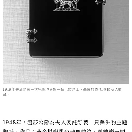
1919年美洲豹第一次完整現身於一個化妝盒上，是屬於貞·杜桑的私人收
藏。
1948年，溫莎公爵為夫人委託訂製一只美洲豹主題