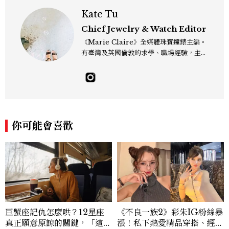
Kate Tu
Chief Jewelry & Watch Editor
《Marie Claire》全媒體珠寶鐘錶主編。
有臺灣及英國倫敦的求學、職場經驗，主修
新聞學和時尚媒體。累積十年以上的《美麗
佳人》編輯工作內容，包括錶展等國際活動
採訪、珠寶市場動態等專題，及視覺拍攝執
行。用貼近生活且具知識性的視角，發掘珠
寶腕錶的細節美。Email：kate_tu@mc
tw.com.tw
你可能會喜歡
巨蟹座記仇怎麼哄？12星座
《不良一族2》彩朱IG粉絲暴
真正願意原諒的關鍵，「這星
漲！私下熱愛精品穿搭、經營