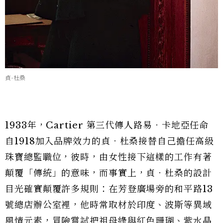
貞·杜桑
1933年，Cartier 第三代傳人路易．卡地亞任命
自1918加入品牌效力的貞．杜桑接替自己擔任高級
珠寶總監職位，彼時，由女性接下這樣的工作有著
顛覆「傳統」的意味，而事實上，貞．杜桑的設計
目光確實顛覆許多規則：在芳登廣場旁的和平路13
號總店辦公室裡，他時常取材於印度、波斯等異域
風情元素，冒險嘗試把祖母綠與紅色珊瑚、紫水晶