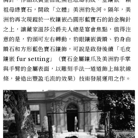
胸針，作品以黃金搭配黑色琺瑯豹紋，並鑲嵌一顆
祖母綠寶石，開啟「立體」美洲豹先河。隔年，美
洲豹再次現蹤於一枚鑲嵌凸圓形藍寶石的鉑金胸針
之上，讓藏家溫莎公爵夫人總是宴會焦點，值得注
意的是，豹頭可左右轉動，豹眼鑲嵌黃鑽、豹身由
鑽石和方形藍色寶石鑲飾，可說是啟發後續「毛皮
鑲嵌 fur setting」（寶石金屬鑲爪及美洲豹手掌
與手臂的金屬表面，以雕刻手法一道道飾上絲狀線
條，營造出豐盈毛流的效果）技術發展運用之作。