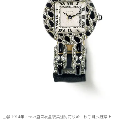
_@ 1914年，卡地亞首次呈現美洲豹花紋於一枚手鏈式腕錶上