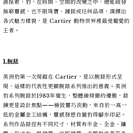
源探索，豹，在時間、空間的改變之中，總能啟發
無窮靈感，也不限珠寶、鐘錶或任何品項，演繹出
各式魅力樣貌，是 Cartier 動物世界裡最受寵愛的
王者。
1.腕錶
美洲豹第一次現蹤在 Cartier，是以腕錶形式呈
現，這樣的代表性更顯腕錶系列推出的意義。美洲
豹系列腕錶於1983年催生，整體線條簡約優雅，錶
鍊更是設計焦點——極致靈巧流動，來自於一高一
低的金屬金工結構，靈感發想自獵豹得腳步印記。
系列作品錶徑有不同尺寸，材質有半金、全金、鑲