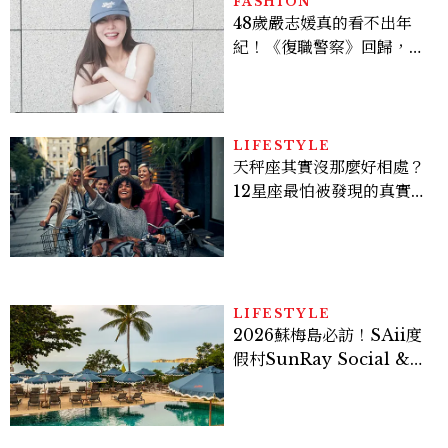
FASHION
48歲嚴志媛真的看不出年
紀！《復職警察》回歸，5
個私服減齡公式一次看
LIFESTYLE
天秤座其實沒那麼好相處？
12星座最怕被發現的真實面
貌，「這星座」一直在假裝
不在意
LIFESTYLE
2026蘇梅島必訪！SAii度
假村SunRay Social &
Swim Club全新開箱，6
大亮點體驗懶人包