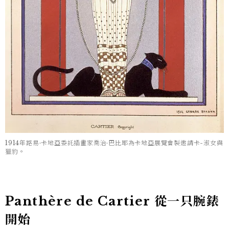
1914年路易·卡地亞委託插畫家喬治·巴比耶為卡地亞展覽會製邀請卡-淑女與
獵豹。
Panthère de Cartier 從一只腕錶
開始