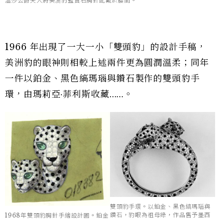
溫莎公爵夫人將美洲豹藍寶石胸針配戴於腰間。
1966 年出現了一大一小「雙頭豹」的設計手稿，
美洲豹的眼神則相較上述兩件更為圓潤溫柔；同年
一件以鉑金、黑色縞瑪瑙與鑽石製作的雙頭豹手
環，由瑪莉亞·菲利斯收藏......。
雙頭豹手環。以鉑金、黑色縞瑪瑙與
鑽石，豹眼為祖母綠，作品售予墨西
1968年雙頭豹胸針手繪設計圖。鉑金