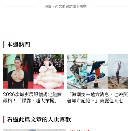
座」道歉沒用，要看你下一次
服飾品牌，堪稱品味最好女成
怎麼做
員
本週熱門
2026坎城影展服儀規定繼續
「海潮捎來遠方消息，也映照
嚴格！「裸露、超大裙擺」都
著城市記憶。」美麗佳人七月
不行，紅毯女星今年都怎麼
時裝大頁面《港都物語》
穿？
看過此篇文章的人也喜歡