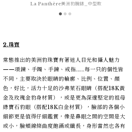
La Panthère美洲豹腕錶_中型款
2.珠寶
常態推出的美洲豹珠寶有著迷人目光和攝人魅力
——項鍊、手鐲、手鍊、戒指......每一只的個性皆
不同，主要取決於眼睛的輪廓、比例、位置、顏
色，好比，活力十足的沙弗萊石眼睛（搭配18K黃
金及玫瑰金豹身材質），或是更為深邃堅定的祖母
綠寶石豹眼（搭配18K白金材質），臉部的各個小
細節更是值得仔細鑑賞，像是鼻眼之間的空間是大
或小，臉頰線條曲度飽滿或纖長，身形當然也各有