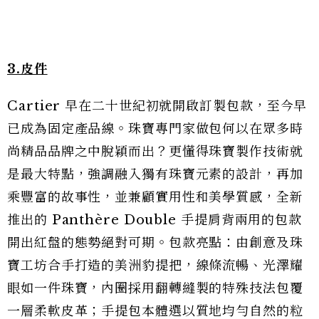
3.皮件
Cartier 早在二十世紀初就開啟訂製包款，至今早
已成為固定產品線。珠寶專門家做包何以在眾多時
尚精品品牌之中脫穎而出？更懂得珠寶製作技術就
是最大特點，強調融入獨有珠寶元素的設計，再加
乘豐富的故事性，並兼顧實用性和美學質感，全新
推出的 Panthère Double 手提肩背兩用的包款
開出紅盤的態勢絕對可期。包款亮點：由創意及珠
寶⼯坊合手打造的美洲豹提把，線條流暢、光澤耀
眼如一件珠寶，內圈採用翻轉縫製的特殊技法包覆
一層柔軟皮革；手提包本體選以質地均勻自然的粒