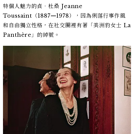
特個人魅力的貞．杜桑 Jeanne
Toussaint（1887—1978），因為俐落行事作風
和自由獨立性格，在社交圈裡有著「美洲豹女士 La
Panthère」的綽號。