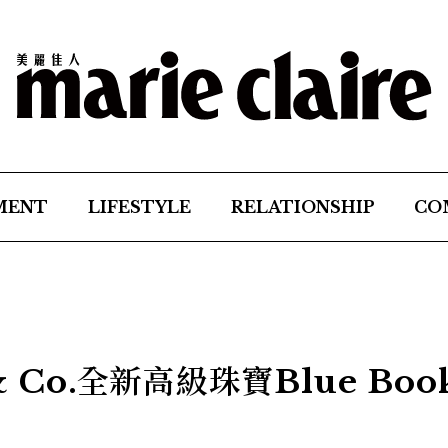
MENT
LIFESTYLE
RELATIONSHIP
CO
& Co.全新高級珠寶Blue Boo