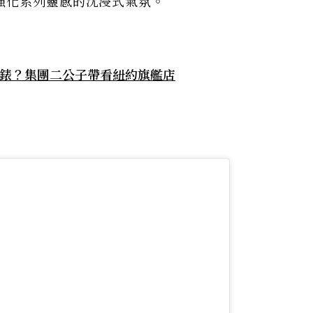
強化系列靈感的沈浸式氣氛。
PP錶？集團二公子帶看紐約旗艦店