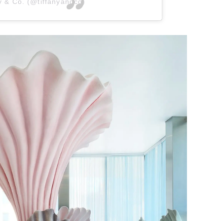
y & Co. (@tiffanyandco)