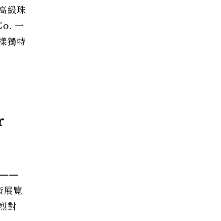
 高級珠
o. 一
樣獨特
r
寶——
術展覽
烈對