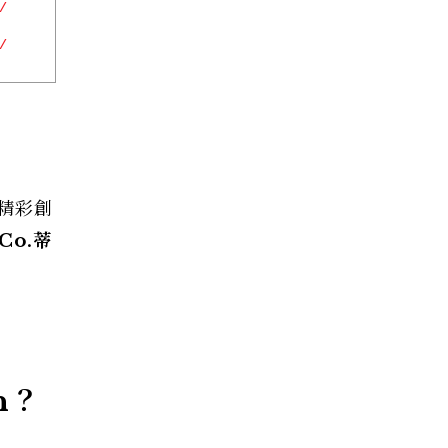
的精彩創
Co.蒂
n？