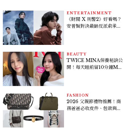
ENTERTAINMENT
《財閥 X 刑警2》好看嗎？
安普賢對決最帥反派俞承
豪，鄭恩彩接棒女主，開專
機、刷黑卡，用錢輾壓罪犯
的陳利手回來了，這次能玩
多大？
BEAUTY
TWICE MINA保養秘訣公
開！每天睡前留10分鐘ME
TIME、定期皮拉提斯，6
個日常習慣養出牛奶肌
FASHION
2026 父親節禮物推薦！商
務爸爸必收皮件、包款與鞋
履一次看