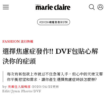
#2026裙襬澎澎RUN
FASHION
流行快報
選擇焦慮症發作!! DVF包貼心解
決你的症頭
每次有新包款上市就忍不住急著入手，但心中的天使又要
你平衡慾望和需求，讓你產生選擇焦慮症時該怎麼辦?
by
美麗佳人編輯部
-
2020/04/22
更新
Edit/Jyun Photo/DVF