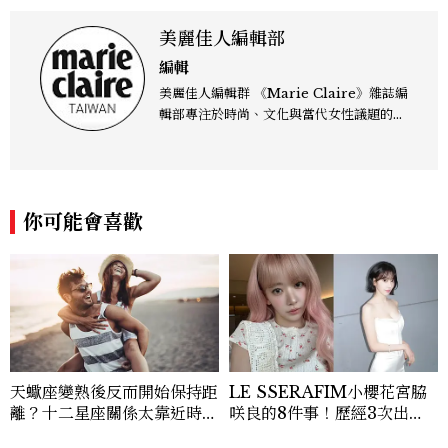
美麗佳人編輯部
編輯
美麗佳人編輯群 《Marie Claire》雜誌編
輯部專注於時尚、文化與當代女性議題的深
度呈現，致力打造兼具風格與觀點的內容敘
事。 團隊擅長核心議題企劃、內容策展與
跨平台整合，長期關注國際時代脈動與社會
趨勢，從文化觀察出發，挖掘具有啟發性的
你可能會喜歡
女性故事與價值觀；同時以細膩的美學語言
與敘事張力，轉化為兼具視覺風格與思想深
度的內容。 《Marie Claire》始終以敏銳
視角與編輯直覺，引領讀者探索女性多元面
貌與生活品味風格的無限可能。
天蠍座變熟後反而開始保持距
LE SSERAFIM小櫻花宮脇
離？十二星座關係太靠近時最
咲良的8件事！歷經3次出
怕發生的事，「這星座」一有
道、嚴以律己的終極自我管理