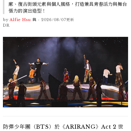
廓、復古街頭元素與個人風格，打造兼具青春活力與舞台
張力的演出造型！
by
Alfie Hsu
與
-
2026/08/07
更新
DR
防彈少年團（BTS）於《ARIRANG》Act 2 世