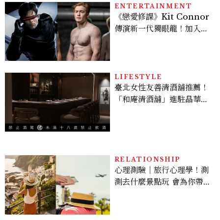
ENTERTAINMENT
《戀愛修課》Kit Connor
傳演新一代獨眼龍！加入新
版《X戰警》，可望搭檔
Sadie Sink
LIFESTYLE
臺北女性友善清酒舖推薦！
「和庵清酒舖」進駐晶華酒
店：首創五行心情選酒、單
杯180元起輕鬆微醺
RELATIONSHIP
心理測驗｜旅行心理學！測
測去什麼景點玩 會為你帶來
好運