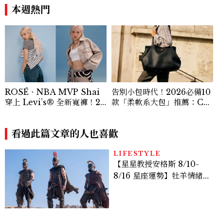
壓力就先躲起來
王、靠「這招」養成17吋螞蟻
本週熱門
腰
ROSÉ、NBA MVP Shai
告別小包時代！2026必備10
穿上 Levi’s® 全新寬褲！20
款「柔軟系大包」推薦：Ch
26Baggy寬褲造型一次看
anel、YSL、Miu Miu...隨
性不失質感的實用天花板
看過此篇文章的人也喜歡
LIFESTYLE
【星星教授安格斯 8/10-
8/16 星座運勢】牡羊情緒
變敏感，雙子人際吸引力爆
棚