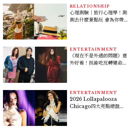
RELATIONSHIP
心理測驗｜旅行心理學！測
測去什麼景點玩 會為你帶來
好運
ENTERTAINMENT
《現在不是外遇的問題》意
外好看！抓偷吃反轉變命
案？金憓秀傳奇美腿被讚
爆、金智勳大秀腹肌，曹汝
貞雙影后飆戲，線上看7大
看點懶人包
ENTERTAINMENT
2026 Lollapalooza
Chicago四大亮點總盤
點， JENNIE、 CORTIS
登台，K-POP擄獲全球！