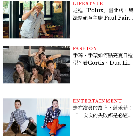
LIFESTYLE
走進「Polux」臺北店，與
法籍頑童主廚 Paul Pairet
對談：「我不做妥協的美
味」
FASHION
手鐲、手環如何點亮夏日造
型？看Cortis、Dua Lip
的穿搭示範
ENTERTAINMENT
走在演員的路上，蒲禾菲：
「一次次的失敗都是必經過
程，必須要經過那些練習，
才能做得好。」