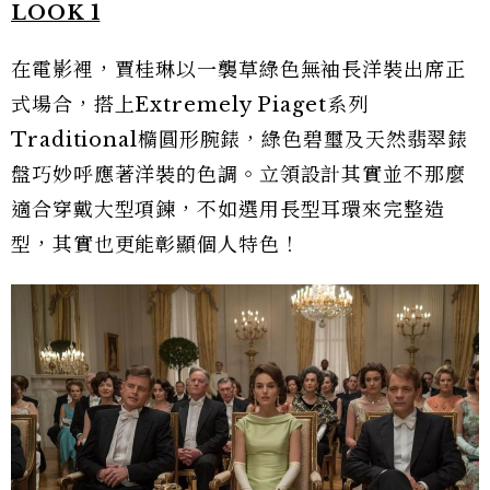
LOOK 1
在電影裡，賈桂琳以一襲草綠色無袖長洋裝出席正
式場合，搭上Extremely Piaget系列
Traditional橢圓形腕錶，綠色碧璽及天然翡翠錶
盤巧妙呼應著洋裝的色調。立領設計其實並不那麼
適合穿戴大型項鍊，不如選用長型耳環來完整造
型，其實也更能彰顯個人特色！