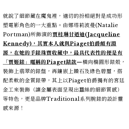
就說了細節藏在魔鬼裡，適切的扮相絕對是成功形
塑電影角色的一大重點。由娜塔莉波曼(Natalie
Portman)所飾演的
賈桂琳甘迺迪(Jacqueline
Kennedy)，其實本人就與Piaget伯爵頗有淵
源，在她的手錶珠寶收藏中，最具代表性的便是有
「賈姬錶」暱稱的Piaget錶款
—橫向橢圓形錶殼，
裝飾上翡翠的錶盤，再鑲嵌上鑽石及綠色碧璽，搭
配柔軟的金質錶帶，其上以Piaget伯爵獨有的宮廷
金工來裝飾（讓金屬表面呈現出蠶絲的細節質感）
等特色，更是品牌Traditional系列腕錶的設計靈
感來源！