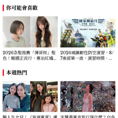
tw.com.tw
你可能會喜歡
2026染髮推薦「薄荷棕」髮
2026城鎮韌性防空演習，8/
色！韓國正流行，專治紅橘
7南部第一波，演習時間、可
感，不漂也能染出高級透明感
以出門嗎？罰款懶人包
本週熱門
騙人生女兒！《鬼謎東宮》盧
宋慧喬東京旅行穿什麼？白色