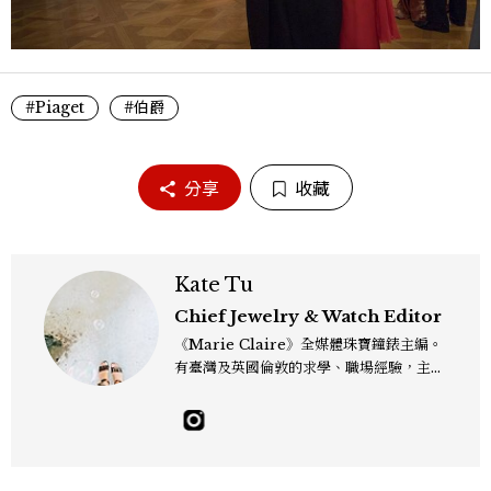
#Piaget
#伯爵
分享
收藏
Kate Tu
Chief Jewelry & Watch Editor
《Marie Claire》全媒體珠寶鐘錶主編。
有臺灣及英國倫敦的求學、職場經驗，主修
新聞學和時尚媒體。累積十年以上的《美麗
佳人》編輯工作內容，包括錶展等國際活動
採訪、珠寶市場動態等專題，及視覺拍攝執
行。用貼近生活且具知識性的視角，發掘珠
寶腕錶的細節美。Email：kate_tu@mc