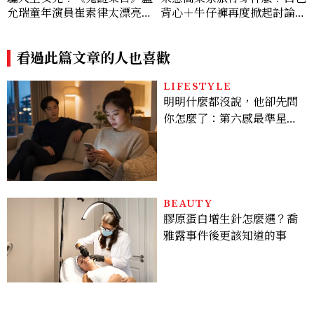
允瑞童年演員崔素律太漂亮！
背心＋牛仔褲再度掀起討論，
曾演過孫藝珍女兒，還是最強
夏日高級感穿搭太好看
帶貨童星
看過此篇文章的人也喜歡
LIFESTYLE
明明什麼都沒說，他卻先問
你怎麼了：第六感最準星座
TOP3，巨蟹座連語氣都有
感，這星座根本瞞不住
BEAUTY
膠原蛋白增生針怎麼選？喬
雅露事件後更該知道的事