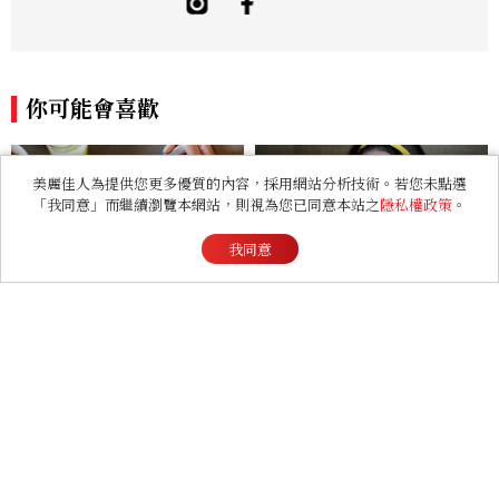
之間，擅長融合高級時裝、正式服飾、運動
風格與科技元素，強調服裝細節、色彩與材
質之間的對話與平衡。 「Fashions fade,
style is eternal.」是個人造型哲學。重視
你可能會喜歡
整體視覺的協調與層次，在《Marie Clai
re 美麗佳人》的作品中，專注策劃具主題
性的時尚企劃，風格中性、先鋒、優雅，具
高度個人特色與前衛視覺表現。 Contac
美麗佳人為提供您更多優質的內容，採用網站分析技術。若您未點選
「我同意」而繼續瀏覽本網站，則視為您已同意本站之
隱私權政策
。
t：alfie_hsu@mctw.com.tw
我同意
高蛋白之後換它紅！2026爆
aespa演唱會〈LEMONAD
紅「Fibermaxxing」是什
E〉檸檬黃穿搭教學！女偶像
麼？一天30g纖維，原來不用
3招搭法、Karina同款造型
狂吃菜
必跟上
本週熱門