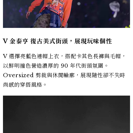
V 金泰亨 復古美式街頭，展現玩味個性
V 選擇亮藍色連帽上衣，搭配卡其色長褲與毛帽，
以鮮明撞色營造濃厚的 90 年代街頭氛圍。
Oversized 剪裁與休閒輪廓，展現隨性卻不失時
尚感的穿搭風格。