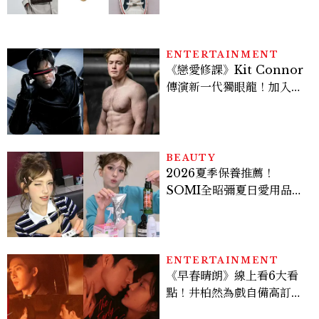
ENTERTAINMENT
《戀愛修課》Kit Connor
傳演新一代獨眼龍！加入新
版《X戰警》，可望搭檔
Sadie Sink
BEAUTY
2026夏季保養推薦！
SOMI全昭彌夏日愛用品公
開，防曬、護髮、止汗、頭
皮保養10款好物一次看
ENTERTAINMENT
《早春晴朗》線上看6大看
點！井柏然為戲自備高訂，
孫千苦等地下戀轉正，雨夜