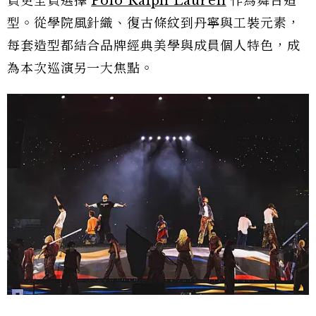
員更全員選擇
Polo Ralph Lauren
作為舞台造
型。從學院風針織、復古條紋到丹寧與工裝元素，
每套造型都結合品牌經典美學與成員個人特色，成
為本次巡演另一大焦點。