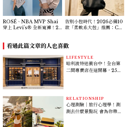
ROSÉ、NBA MVP Shai
告別小包時代！2026必備10
穿上 Levi’s® 全新寬褲！20
款「柔軟系大包」推薦：Ch
26Baggy寬褲造型一次看
anel、YSL、Miu Miu...隨
性不失質感的實用天花板
看過此篇文章的人也喜歡
LIFESTYLE
哈利波特迷衝台中！全台第
二間專賣店在這開幕，25週
年限定周邊、托特包太值得
入手
RELATIONSHIP
心理測驗｜旅行心理學！測
測去什麼景點玩 會為你帶來
好運