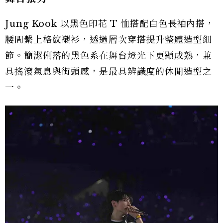
Jung Kook 以黑色印花 T 恤搭配白色長袖內搭，
腰間繫上格紋襯衫，透過層次穿搭提升整體造型細
節。簡潔俐落的黑色系在舞台燈光下更顯成熟，兼
具搖滾氣息與街頭感，是最具辨識度的休閒造型之
一。