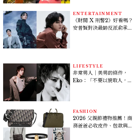
ENTERTAINMENT
《財閥 X 刑警2》好看嗎？
安普賢對決最帥反派俞承
豪，鄭恩彩接棒女主，開專
機、刷黑卡，用錢輾壓罪犯
的陳利手回來了，這次能玩
多大？
LIFESTYLE
非常男人｜美男的條件，
Eko：「不要以貌取人，內
在與外在同樣重要。」
FASHION
2026 父親節禮物推薦！商
務爸爸必收皮件、包款與鞋
履一次看