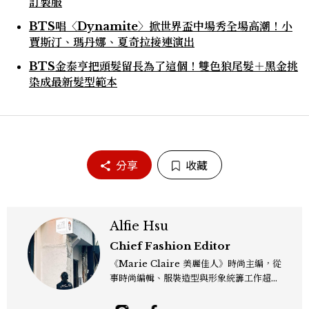
訂製服
BTS唱〈Dynamite〉掀世界盃中場秀全場高潮！小
賈斯汀、瑪丹娜、夏奇拉接連演出
BTS金泰亨把頭髮留長為了這個！雙色狼尾髮＋黑金挑
染成最新髮型範本
分享
收藏
Alfie Hsu
Chief Fashion Editor
《Marie Claire 美麗佳人》時尚主編，從
事時尚編輯、服裝造型與形象統籌工作超過
十年，並在 Models.com 獲得專業造型師
與編輯認證。風格遊走於復古、現代與未來