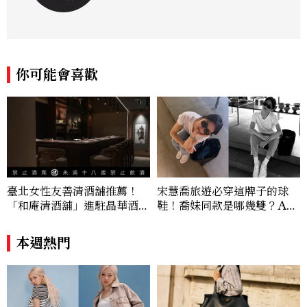
你可能會喜歡
臺北女性友善清酒舖推薦！
宋慧喬旅遊必穿這牌子的球
「和庵清酒舖」進駐晶華酒
鞋！喬妹同款是哪幾雙？AU
店：首創五行心情選酒、單杯
TRY究竟有什麼魅力讓她愛
180元起輕鬆微醺
上？
本週熱門