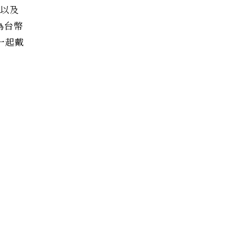
m以及
格為台幣
一起戴