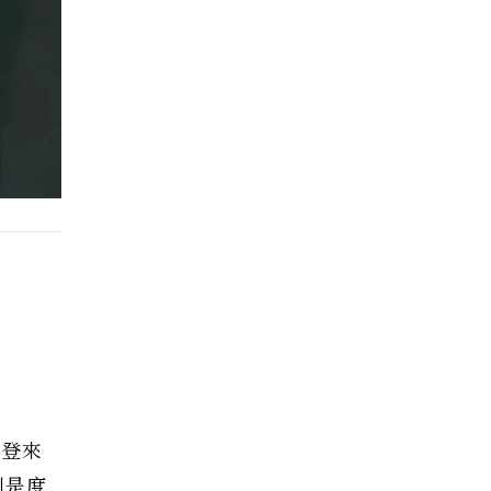
威登來
則是度