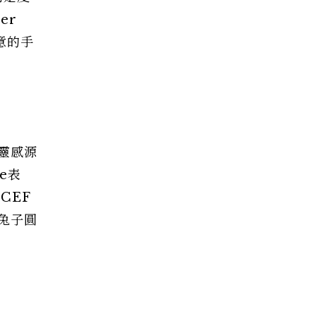
er
善意的手
，靈感源
e表
CEF
兔子圓