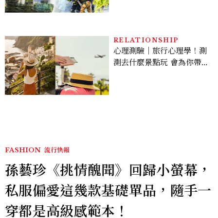
門嗎？罰款懶人包
RELATIONSHIP
心理測驗｜旅行心理學！測
測去什麼景點玩 會為你帶來
好運
FASHION
流行快報
孫藝珍《挑情醜聞》回歸小螢幕，
私服偏愛這幾款基礎單品，隨手一
穿都是高級感範本！