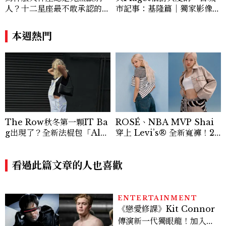
人？十二星座最不敢承認的一
市記事：基隆篇｜獨家影像故
句話，「這星座」嘴上說沒
事
差，回家之後想很久
本週熱門
The Row秋冬第一顆IT Ba
ROSÉ、NBA MVP Shai
g出現了？全新法棍包「Alm
穿上 Levi’s® 全新寬褲！20
a」，極簡控又要開始排隊了
26Baggy寬褲造型一次看
看過此篇文章的人也喜歡
ENTERTAINMENT
《戀愛修課》Kit Connor
傳演新一代獨眼龍！加入新