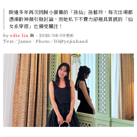
睽違多年再次回歸小螢幕的「孫仙」孫藝珍，每次出場都
憑凍齡神顏引發討論，而她私下不費力卻極具質感的「仙
女系穿搭」也備受關注！
by
edie lin
與
-
2026/08/09
更新
Text／Jamie、Photo／IG@yejinhand