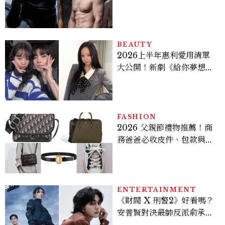
版《X戰警》，可望搭檔
Sadie Sink
BEAUTY
2026上半年惠利愛用清單
大公開！新劇《給你夢想》
美出新高度，10款保養、香
水、護髮同款一次看
FASHION
2026 父親節禮物推薦！商
務爸爸必收皮件、包款與鞋
履一次看
ENTERTAINMENT
《財閥 X 刑警2》好看嗎？
安普賢對決最帥反派俞承
豪，鄭恩彩接棒女主，開專