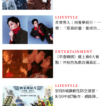
機、刷黑卡，用錢輾壓罪犯
的陳利手回來了，這次能玩
多大？
LIFESTYLE
非常男人｜向著夢前行，一
樹：「愈高的牆，當成功爬
上去的那一刻，就愈有成就
感。」
ENTERTAINMENT
《早春晴朗》線上看6大看
點！井柏然為戲自備高訂，
孫千苦等地下戀轉正，雨夜
激吻獲讚慾感天花板
LIFESTYLE
2026城鎮韌性防空演習，
8/10中部7縣市、網路降速
時間、NCC規則、可以出