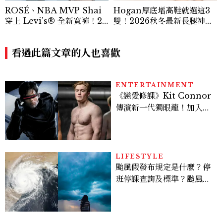
ROSÉ、NBA MVP Shai
Hogan厚底增高鞋就選這3
穿上 Levi’s® 全新寬褲！20
雙！2026秋冬最新長腿神
26Baggy寬褲造型一次看
器：隱形增高選這款、H Lo
go不一樣了？
看過此篇文章的人也喜歡
ENTERTAINMENT
《戀愛修課》Kit Connor
傳演新一代獨眼龍！加入新
版《X戰警》，可望搭檔
Sadie Sink
LIFESTYLE
颱風假發布規定是什麼？停
班停課查詢及標準？颱風假
有薪水嗎、可否拒絕上班？