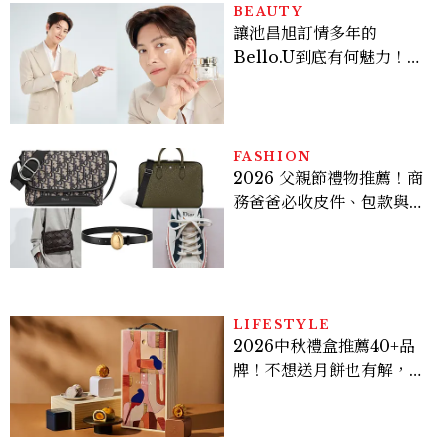
BEAUTY
讓池昌旭訂情多年的
Bello.U到底有何魅力！揭
密男神發光乳霜～「肽光透
亮緊緻霜」如何打造日不落
的透亮肌，熬夜拍戲不顯疲
倦感，超神！
FASHION
2026 父親節禮物推薦！商
務爸爸必收皮件、包款與鞋
履一次看
LIFESTYLE
2026中秋禮盒推薦40+品
牌！不想送月餅也有解，送
長輩、送客戶一次挑