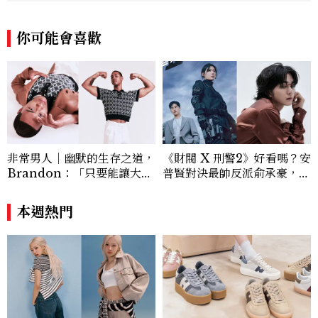
你可能會喜歡
非常男人｜幽默的生存之道，
《財閥 X 刑警2》好看嗎？安
Brandon：「只要能讓大家
普賢對決最帥反派俞承豪，鄭
笑，我們就有機會玩在一起，
恩彩接棒女主，開專機、刷黑
讓敵人成為朋友。」
卡，用錢輾壓罪犯的陳利手回
本週熱門
來了，這次能玩多大？