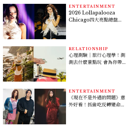
ENTERTAINMENT
2026 Lollapalooza
Chicago四大亮點總盤
點， JENNIE、 CORTIS
登台，K-POP擄獲全球！
RELATIONSHIP
心理測驗｜旅行心理學！測
測去什麼景點玩 會為你帶來
好運
ENTERTAINMENT
《現在不是外遇的問題》意
外好看！抓偷吃反轉變命
案？金憓秀傳奇美腿被讚
爆、金智勳大秀腹肌，曹汝
貞雙影后飆戲，線上看7大