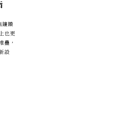
指
無鑲鑽
上也更
堆疊，
新設