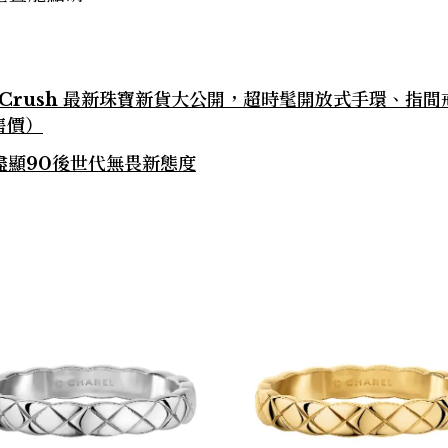
co Crush 最新珠寶新貨大公開，超時髦開放式手環、指
售價）
盡顯90後世代無畏新態度