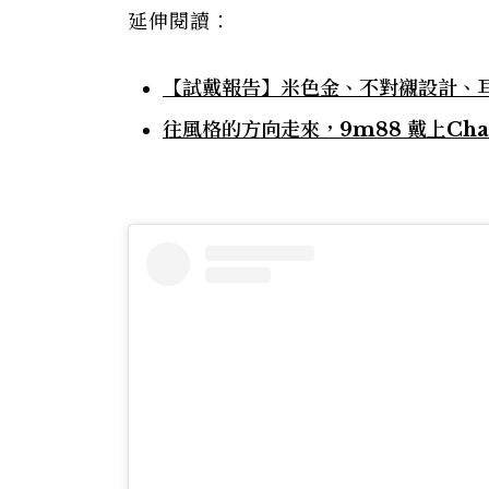
延伸閱讀：
【試戴報告】米色金、不對襯設計、耳骨耳
往風格的方向走來，9m88 戴上Chan