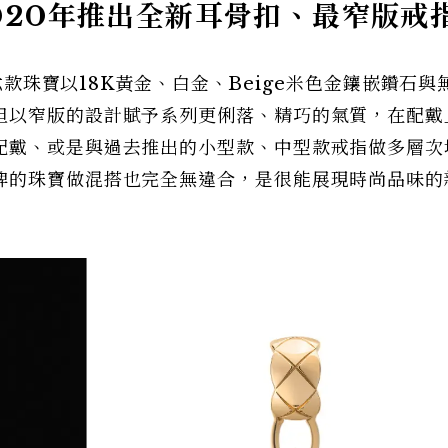
h 2020年推出全新耳骨扣、最窄版戒
，六款珠寶以18K黃金、白金、Beige米色金鑲嵌鑽石與
但以窄版的設計賦予系列更俐落、精巧的氣質，在配戴
配戴、或是與過去推出的小型款、中型款戒指做多層次
牌的珠寶做混搭也完全無違合，是很能展現時尚品味的