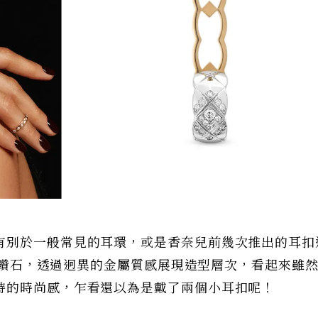
有別於一般常見的耳環，或是香奈兒前幾次推出的耳扣
鑲嵌鑽石，透過迥異的金屬質感展現造型層次，看起來雖
特的時尚感，乍看還以為是戴了兩個小耳扣呢！