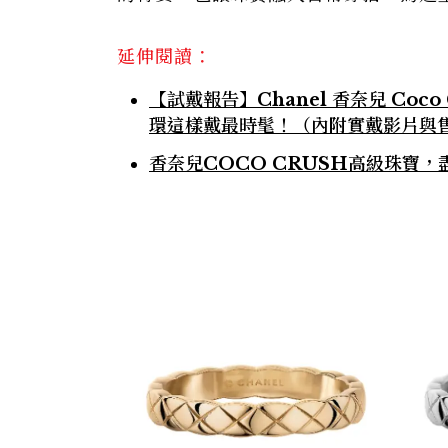
延伸閱讀：
【試戴報告】Chanel 香奈兒 Co
環這樣戴最時髦！（內附實戴影片與
香奈兒COCO CRUSH高級珠寶，