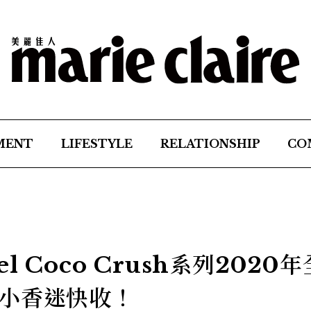
MENT
LIFESTYLE
RELATIONSHIP
CO
 Coco Crush系列2020
小香迷快收！