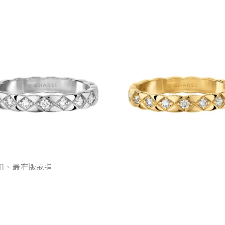
耳骨扣、最窄版戒指