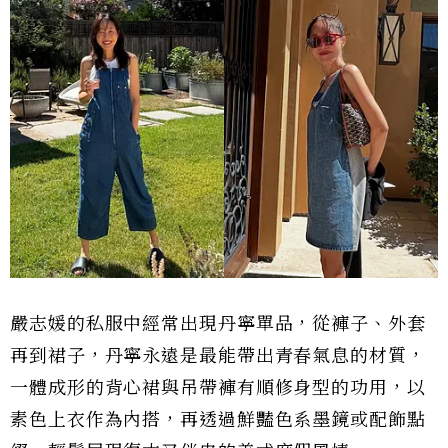
嚴志媛的私服中經常出現丹寧單品，從褲子、外套
再到裙子，丹寧永遠是最能帶出青春氣息的材質，
一體成形的背心裙與吊帶褲有順修身型的功用，以
素色上衣作為內搭，再透過鮮豔色系墨鏡或配飾點