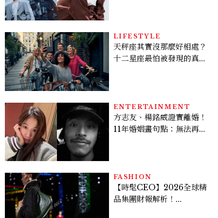
機、刷黑卡，用錢輾壓罪犯
的陳利手回來了，這次能玩
多大？
LIFESTYLE
天秤座其實沒那麼好相處？
十二星座最怕被發現的真實
面貌，「這星座」一直在假
裝不在意
ENTERTAINMENT
方志友、楊銘威證實離婚！
11年婚姻畫句點：無法再做
情人，但永遠是家人
FASHION
【時髦CEO】2026全球精
品集團財報解析！
LVMH、Hermès、