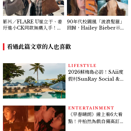
影片／FLARE U崔立于、姜
90年代校園風「波浪髮箍」
玗進小CK同款無痛入手！身
回歸，Hailey Bieber示範
上這款CHARLES & KEIT
如何戴得時髦：這款Miu Mi
H大包好燒
u髮箍未開賣先爆紅！
看過此篇文章的人也喜歡
LIFESTYLE
2026蘇梅島必訪！SAii度
假村SunRay Social &
Swim Club全新開箱，6
大亮點體驗懶人包
ENTERTAINMENT
《早春晴朗》線上看6大看
點！井柏然為戲自備高訂，
孫千苦等地下戀轉正，雨夜