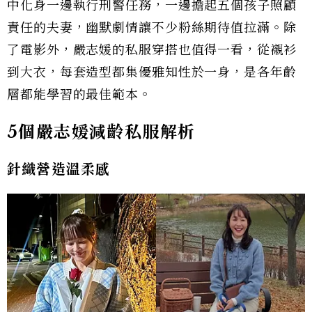
中化身一邊執行刑警任務，一邊擔起五個孩子照顧
責任的夫妻，幽默劇情讓不少粉絲期待值拉滿。除
了電影外，嚴志媛的私服穿搭也值得一看，從襯衫
到大衣，每套造型都集優雅知性於一身，是各年齡
層都能學習的最佳範本。
5個嚴志媛減齡私服解析
針織營造溫柔感