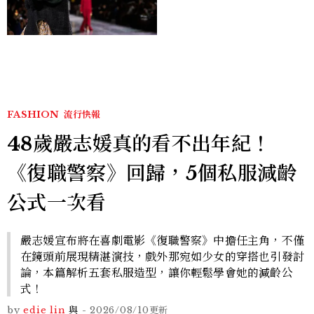
Chanel、Gucci 誰是真
正贏家？5大趨勢一次看
FASHION
流行快報
48歲嚴志媛真的看不出年紀！
《復職警察》回歸，5個私服減齡
公式一次看
嚴志媛宣布將在喜劇電影《復職警察》中擔任主角，不僅
在鏡頭前展現精湛演技，戲外那宛如少女的穿搭也引發討
論，本篇解析五套私服造型，讓你輕鬆學會她的減齡公
式！
by
edie lin
與
-
2026/08/10
更新