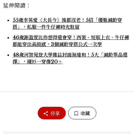
延伸閱讀：
55歲李英愛《大長今》後都沒老！5招「優雅減齡穿
搭」，私服一件牛仔褲時光駐留
46歲謝盈萱比你想得還會穿！西裝、短版上衣、牛仔褲
都能穿出高級感，3個減齡穿搭公式一次學
48歲河智苑登大學雜誌封面無違和！5大「減齡單品選
擇」，襯衫一穿像20＋
分享
收藏