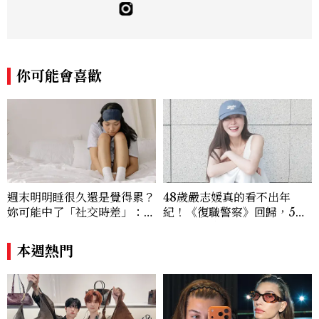
sslee9471@gmail.com
你可能會喜歡
週末明明睡很久還是覺得累？
48歲嚴志媛真的看不出年
妳可能中了「社交時差」：睡
紀！《復職警察》回歸，5個
眠專家親授3招把生理時鐘調
私服減齡公式一次看
回來
本週熱門