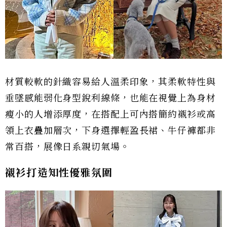
材質較軟的針織容易給人溫柔印象，其柔軟特性與
垂墜感能弱化身型銳利線條，也能在視覺上為身材
瘦小的人增添厚度，在搭配上可內搭簡約襯衫或高
領上衣疊加層次，下身選擇輕盈長裙、牛仔褲都非
常百搭，展像日系親切氣場。
襯衫打造知性優雅氛圍