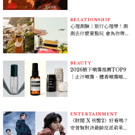
激吻獲讚慾感天花板
RELATIONSHIP
心理測驗｜旅行心理學！測
測去什麼景點玩 會為你帶來
好運
BEAUTY
2026腋下噴霧推薦TOP9
｜止汗噴霧、體香噴霧哪款
最好用？改善汗臭與異味必
看
ENTERTAINMENT
《財閥 X 刑警2》好看嗎？
安普賢對決最帥反派俞承
豪，鄭恩彩接棒女主，開專