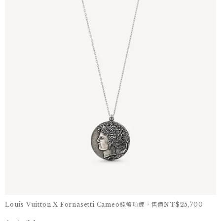
Louis Vuitton X Fornasetti Cameo錢幣項鍊，售價NT$25,700