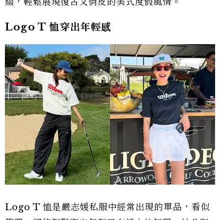
綴，輕鬆展現復古又俏皮的美式度假風情。
Logo T 恤穿出年輕感
Logo T 恤是嚴志媛私服中經常出現的單品，看似