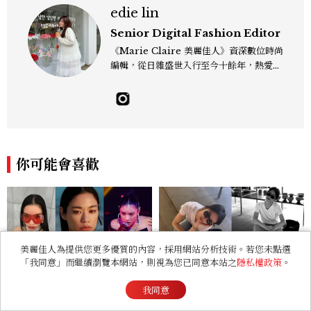
edie lin
Senior Digital Fashion Editor
《Marie Claire 美麗佳人》資深數位時尚
編輯，從日雜盛世入行至今十餘年，熱愛服
裝、鞋包與配件，以及趨勢觀察與名人風格
研究，還有點天秤座一眼看穿「這會紅」的
美感本能，更擅長把流行轉化成讀者真正用
得上的穿搭靈感，對購物完全沒有抵抗力
（一律視為靈感投資），記住：“Life is to
o short to blend in.” Contact：edie_
你可能會喜歡
lin@mctw.com.tw
美麗佳人為提供您更多優質的內容，採用網站分析技術。若您未點選
「我同意」而繼續瀏覽本網站，則視為您已同意本站之
隱私權政策
。
《不良一族尋愛記2》新主持
宋慧喬旅遊必穿這牌子的球
我同意
人Awich是誰？「日本嘻哈
鞋！喬妹同款是哪幾雙？AU