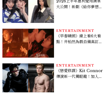
2026上半年惠利愛用清單
大公開！新劇《給你夢想》
美出新高度，10款保養、香
水、護髮同款一次看
ENTERTAINMENT
《早春晴朗》線上看6大看
點！井柏然為戲自備高訂，
孫千苦等地下戀轉正，雨夜
激吻獲讚慾感天花板
ENTERTAINMENT
《戀愛修課》Kit Connor
傳演新一代獨眼龍！加入新
版《X戰警》，可望搭檔
Sadie Sink