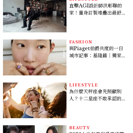
直擊AGI設計師洪彰聯的
家！量身訂製堆疊出最舒適
的生活邏輯：「只要喜歡，
就能找到相處的方式」
FASHION
與Piaget伯爵共度的一日
城市記事：基隆篇｜獨家影
像故事
LIFESTYLE
為什麼天秤座會先照顧別
人？十二星座不敢承認的一
句話，「這星座」嘴上說沒
差，回家之後想很久
BEAUTY