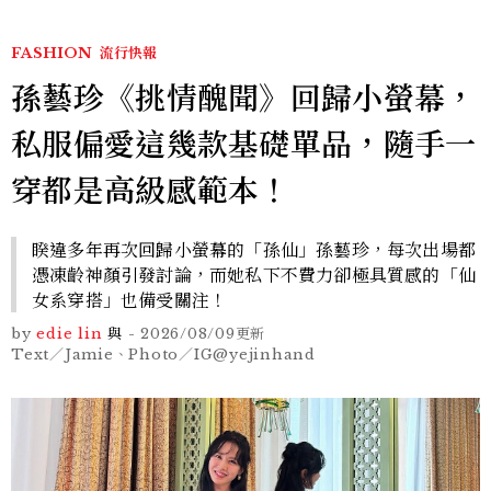
FASHION
流行快報
孫藝珍《挑情醜聞》回歸小螢幕，
私服偏愛這幾款基礎單品，隨手一
穿都是高級感範本！
睽違多年再次回歸小螢幕的「孫仙」孫藝珍，每次出場都
憑凍齡神顏引發討論，而她私下不費力卻極具質感的「仙
女系穿搭」也備受關注！
by
edie lin
與
-
2026/08/09
更新
Text／Jamie、Photo／IG@yejinhand