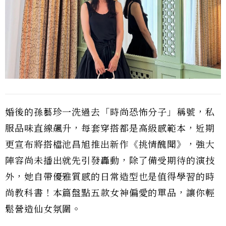
婚後的孫藝珍一洗過去「時尚恐怖分子」稱號，私
服品味直線飆升，每套穿搭都是高級感範本，近期
更宣布將搭檔池昌旭推出新作《挑情醜聞》，強大
陣容尚未播出就先引發轟動，除了備受期待的演技
外，她自帶優雅質感的日常造型也是值得學習的時
尚教科書！本篇盤點五款女神偏愛的單品，讓你輕
鬆營造仙女氛圍。