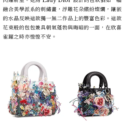
閃耀新星。她為 Lady Dior 設計的包款猶如一幅
融合美學派系的刺繡畫，浮雕花朵繽紛燦爛，鑲嵌
的水晶反映這款獨一無二作品上的豐富色彩。這款
花束般的包包兼具朝氣蓬勃與晦暗的一面，在欣喜
雀躍之時亦惶惶不安。