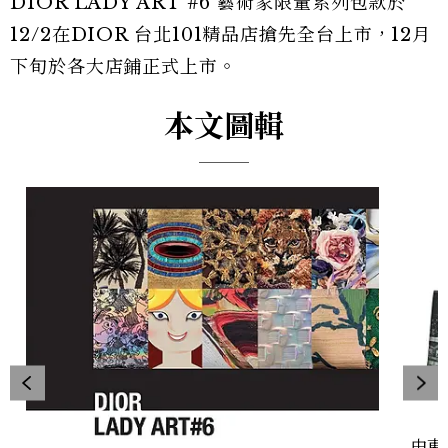
DIOR LADY ART #6 藝術家限量系列包款於
12/2在DIOR 台北101精品店搶先全台上市，12月
下旬於各大店鋪正式上市。
本文圖輯
中東