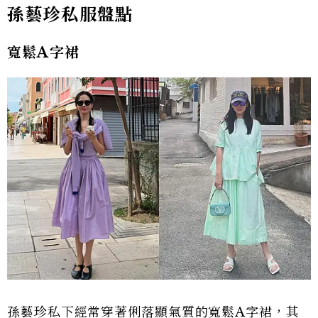
孫藝珍私服盤點
寬鬆A字裙
孫藝珍私下經常穿著俐落顯氣質的寬鬆A字裙，其