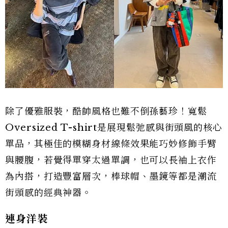
除了優雅服裝，酷帥風格也難不倒孫藝珍！寬鬆
Oversized T-shirt是展現鬆弛感與街頭風的核心
單品，其極佳的模糊身材線條效果能巧妙修飾手臂
與腰腹，若覺得單穿太過單調，也可以長袖上衣作
為內搭，打造豐富層次，棒球帽、墨鏡等都是潮流
街頭感的經典神器。
連身洋裝