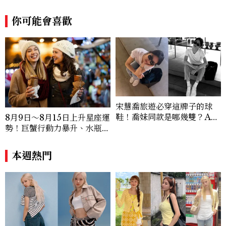
你可能會喜歡
宋慧喬旅遊必穿這牌子的球
鞋！喬妹同款是哪幾雙？AU
8月9日～8月15日上升星座運
TRY究竟有什麼魅力讓她愛
勢！巨蟹行動力暴升、水瓶迎
上？
新緣分
本週熱門