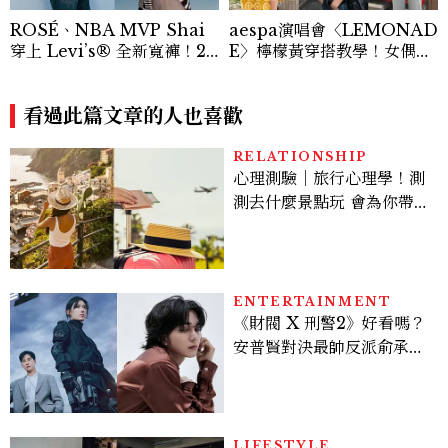
ROSÉ、NBA MVP Shai
aespa演唱會〈LEMONAD
穿上 Levi’s® 全新寬褲！20
E〉檸檬黃穿搭教學！女偶像
26Baggy寬褲造型一次看
3招搭法、Karina同款造型
必跟上
看過此篇文章的人也喜歡
RELATIONSHIP
心理測驗｜旅行心理學！測
測去什麼景點玩 會為你帶來
好運
ENTERTAINMENT
《財閥 X 刑警2》好看嗎？
安普賢對決最帥反派俞承
豪，鄭恩彩接棒女主，開專
機、刷黑卡，用錢輾壓罪犯
的陳利手回來了，這次能玩
多大？
LIFESTYLE