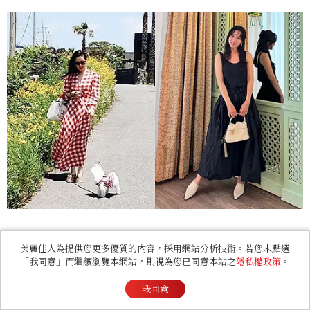
浪漫飄逸洋裝是想打造仙女系穿搭不可或缺的靈魂
美麗佳人為提供您更多優質的內容，採用網站分析技術。若您未點選
單品，垂墜長版剪裁能拉長全身比例，縮腰設計也
「我同意」而繼續瀏覽本網站，則視為您已同意本站之
隱私權政策
。
能有顯瘦效果，無論搭配平底鞋、高跟鞋都適合，
我同意
也能在不同場合中自由切換，溫柔氣息瞬間拉滿！