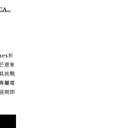
CA…
es祈
芒意象
具挑戰
專屬電
展期即