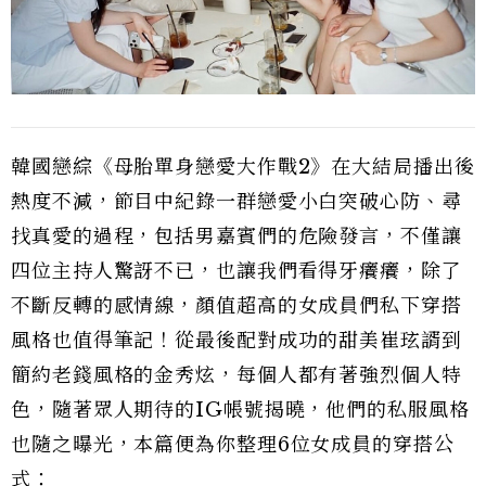
韓國戀綜《母胎單身戀愛大作戰2》在大結局播出後
熱度不減，節目中紀錄一群戀愛小白突破心防、尋
找真愛的過程，包括男嘉賓們的危險發言，不僅讓
四位主持人驚訝不已，也讓我們看得牙癢癢，除了
不斷反轉的感情線，顏值超高的女成員們私下穿搭
風格也值得筆記！從最後配對成功的甜美崔玹諝到
簡約老錢風格的金秀炫，每個人都有著強烈個人特
色，隨著眾人期待的IG帳號揭曉，他們的私服風格
也隨之曝光，本篇便為你整理6位女成員的穿搭公
式：