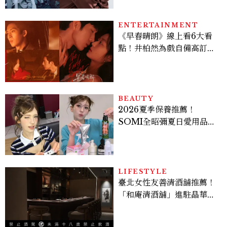
的陳利手回來了，這次能玩
多大？
ENTERTAINMENT
《早春晴朗》線上看6大看
點！井柏然為戲自備高訂，
孫千苦等地下戀轉正，雨夜
激吻獲讚慾感天花板
BEAUTY
2026夏季保養推薦！
SOMI全昭彌夏日愛用品公
開，防曬、護髮、止汗、頭
皮保養10款好物一次看
LIFESTYLE
臺北女性友善清酒舖推薦！
「和庵清酒舖」進駐晶華酒
店：首創五行心情選酒、單
杯180元起輕鬆微醺