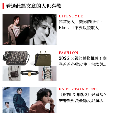
H大包好燒
低調千金？
看過此篇文章的人也喜歡
LIFESTYLE
非常男人｜美男的條件，
Eko：「不要以貌取人，內
在與外在同樣重要。」
FASHION
2026 父親節禮物推薦！商
務爸爸必收皮件、包款與鞋
履一次看
ENTERTAINMENT
《財閥 X 刑警2》好看嗎？
安普賢對決最帥反派俞承
豪，鄭恩彩接棒女主，開專
機、刷黑卡，用錢輾壓罪犯