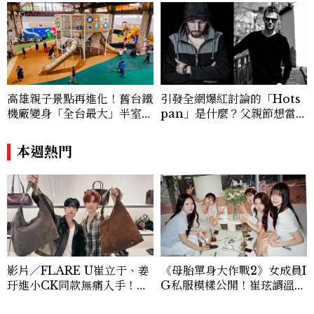
高雄親子景點再進化！舊台鐵
引發全網爆紅討論的「Hots
機廠變身「全台最大」半室內
pan」是什麼？父親節想當天
樂園，8/8開幕、30項設施免
菜老爸並不難，掌握活到老、
費玩到飽
帥到老的關鍵
本週熱門
影片／FLARE U崔立于、姜
《母胎單身大作戰2》女成員I
玗進小CK同款無痛入手！身
G私服模樣公開！崔玹諝溫柔
上這款CHARLES & KEIT
系歐膩粉絲飆漲、金秀炫竟是