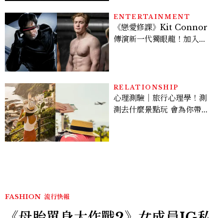
ENTERTAINMENT
《戀愛修課》Kit Connor
傳演新一代獨眼龍！加入新
版《X戰警》，可望搭檔
Sadie Sink
RELATIONSHIP
心理測驗｜旅行心理學！測
測去什麼景點玩 會為你帶來
好運
FASHION
流行快報
《母胎單身大作戰2》女成員IG私