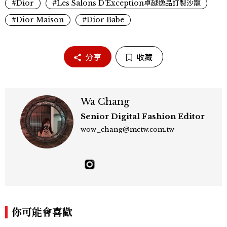
#Dior
#Les Salons D’Exception卓越逸品訂製沙龍
#Dior Maison
#Dior Babe
分享
收藏
Wa Chang
Senior Digital Fashion Editor
wow_chang@mctw.com.tw
你可能會喜歡