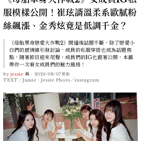
服模樣公開！崔玹諝溫柔系歐膩粉
絲飆漲、金秀炫竟是低調千金？
《母胎單身戀愛大作戰2》開播後話題不斷，除了戀愛小
白們的感情線引發討論，成員的私服穿搭也成為話題焦
點，隨著節目迎來尾聲，成員們的IG也跟著公開，本篇
帶你一次看女成員們的魅力風格！
by
jessie
與
-
2026/08/07
更新
TEXT／Jamie、Jessie Photo／instagram