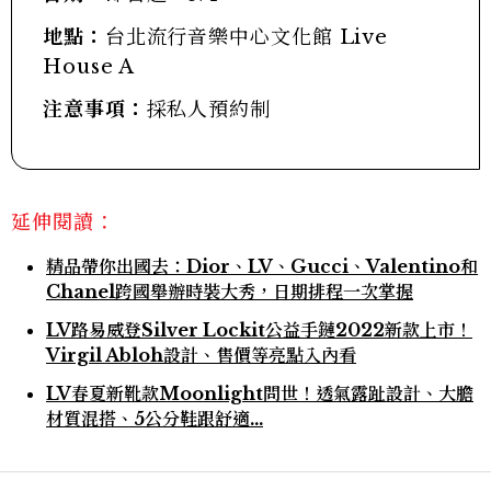
地點：
台北流行音樂中心文化館 Live
House A
注意事項：
採私人預約制
延伸閱讀：
精品帶你出國去：Dior、LV、Gucci、Valentino和
Chanel跨國舉辦時裝大秀，日期排程一次掌握
LV路易威登Silver Lockit公益手鏈2022新款上市！
Virgil Abloh設計、售價等亮點入內看
LV春夏新靴款Moonlight問世！透氣露趾設計、大膽
材質混搭、5公分鞋跟舒適…