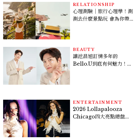
看點懶人包
RELATIONSHIP
心理測驗｜旅行心理學！測
測去什麼景點玩 會為你帶來
好運
BEAUTY
讓池昌旭訂情多年的
Bello.U到底有何魅力！揭
密男神發光乳霜～「肽光透
亮緊緻霜」如何打造日不落
的透亮肌，熬夜拍戲不顯疲
倦感，超神！
ENTERTAINMENT
2026 Lollapalooza
Chicago四大亮點總盤
點， JENNIE、 CORTIS
登台，K-POP擄獲全球！