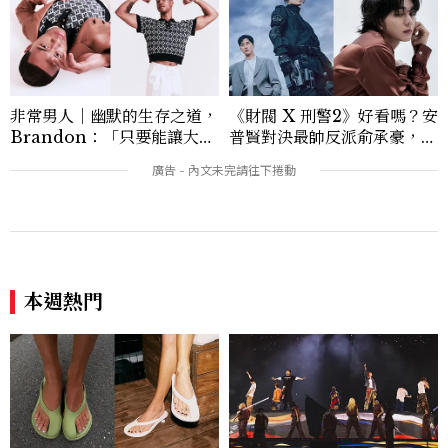
非常男人｜幽默的生存之道，
《財閥 X 刑警2》好看嗎？安
Brandon：「只要能讓大家
普賢對決最帥反派俞承豪，鄭
笑，我們就有機會玩在一起，
恩彩接棒女主，開專機、刷黑
讓敵人成為朋友。」
卡，用錢輾壓罪犯的陳利手回
來了，這次能玩多大？
本週熱門