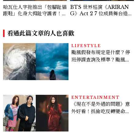
哈瓦仕人字拖推出「包腳趾貓
BTS 世界巡演《ARIRAN
跟鞋」化身大拇趾守護者！從
G》Act 2 7 位成員舞台造型
沒想過橡膠拖鞋也能變得高級
一次看
優雅
看過此篇文章的人也喜歡
LIFESTYLE
颱風假發布規定是什麼？停
班停課查詢及標準？颱風假
有薪水嗎、可否拒絕上班？
ENTERTAINMENT
《現在不是外遇的問題》意
外好看！抓偷吃反轉變命
案？金憓秀傳奇美腿被讚
爆、金智勳大秀腹肌，曹汝
貞雙影后飆戲，線上看7大