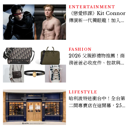
ENTERTAINMENT
《戀愛修課》Kit Connor
傳演新一代獨眼龍！加入新
版《X戰警》，可望搭檔
Sadie Sink
FASHION
2026 父親節禮物推薦！商
務爸爸必收皮件、包款與鞋
履一次看
LIFESTYLE
哈利波特迷衝台中！全台第
二間專賣店在這開幕，25週
年限定周邊、托特包太值得
入手