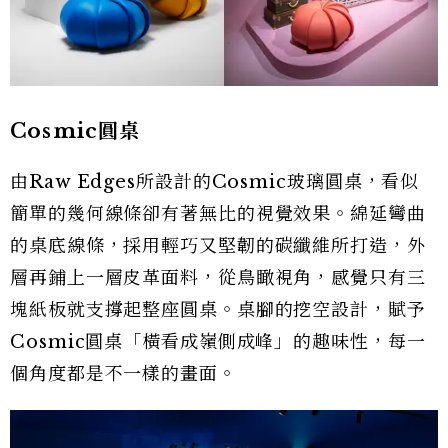
Cosmic圓桌
由Raw Edges所設計的Cosmic玻璃圓桌，看似
簡單的幾何線條卻有著無比的視覺效果。綿延彎曲
的桌底線條，採用輕巧又堅韌的碳纖維所打造，外
層再鋪上一層皮革面料，從鳥瞰視角，感覺只有三
塊紙板就支撐起整座圓桌。桌腳的挖空設計，賦予
Cosmic圓桌「橫看成嶺側成峰」的趣味性，每一
個角度都是不一樣的畫面。