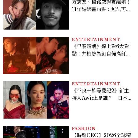
方志友、楊銘威證實離婚！
11年婚姻畫句點：無法再做
情人，但永遠是家人
ENTERTAINMENT
《早春晴朗》線上看6大看
點！井柏然為戲自備高訂，
孫千苦等地下戀轉正，雨夜
激吻獲讚慾感天花板
ENTERTAINMENT
《不良一族尋愛記2》新主
持人Awich是誰？「日本嘻
哈女王」人生比節目更抓
馬：25歲喪夫、家中遭槍擊
掃射
FASHION
【時髦CEO】2026全球精