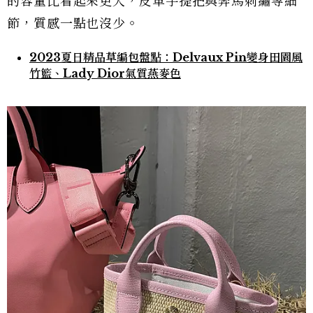
的容量比看起來更大，皮革手提把與奔馬刺繡等細
節，質感一點也沒少。
2023夏日精品草編包盤點：Delvaux Pin變身田園風
竹籃、Lady Dior氣質燕麥色