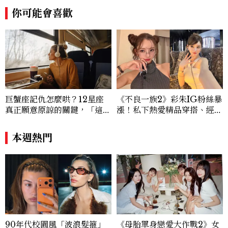
欣賞漂亮設計來撫慰心靈吧！
你可能會喜歡
巨蟹座記仇怎麼哄？12星座
《不良一族2》彩朱IG粉絲暴
真正願意原諒的關鍵，「這星
漲！私下熱愛精品穿搭、經營
座」道歉沒用，要看你下一次
服飾品牌，堪稱品味最好女成
怎麼做
員
本週熱門
90年代校園風「波浪髮箍」
《母胎單身戀愛大作戰2》女