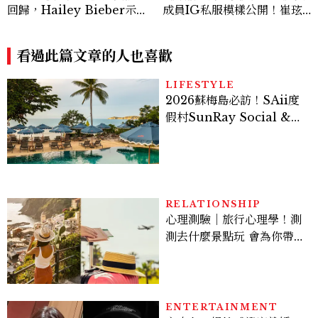
回歸，Hailey Bieber示範
成員IG私服模樣公開！崔玹
如何戴得時髦：這款Miu Mi
諝溫柔系歐膩粉絲飆漲、金秀
u髮箍未開賣先爆紅！
炫竟是低調千金？
看過此篇文章的人也喜歡
LIFESTYLE
2026蘇梅島必訪！SAii度
假村SunRay Social &
Swim Club全新開箱，6
大亮點體驗懶人包
RELATIONSHIP
心理測驗｜旅行心理學！測
測去什麼景點玩 會為你帶來
好運
ENTERTAINMENT