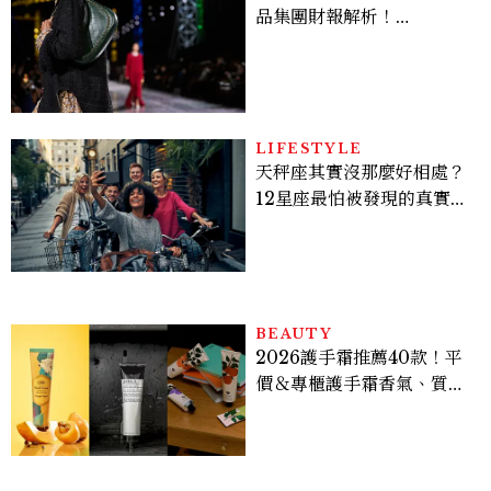
品集團財報解析！
LVMH、Hermès、
Chanel、Gucci 誰是真
正贏家？5大趨勢一次看
LIFESTYLE
天秤座其實沒那麼好相處？
12星座最怕被發現的真實面
貌，「這星座」一直在假裝
不在意
BEAUTY
2026護手霜推薦40款！平
價＆專櫃護手霜香氣、質
地、使用評價