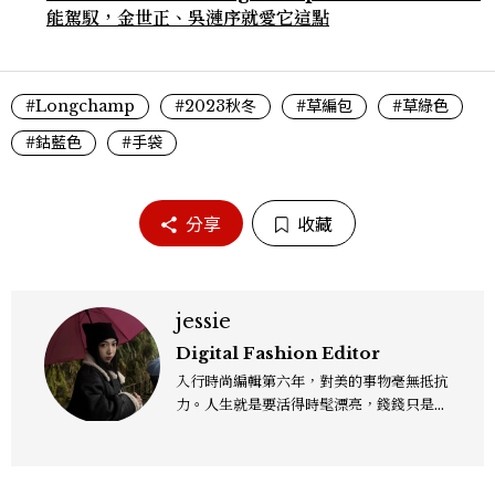
能駕馭，金世正、吳漣序就愛它這點
#Longchamp
#2023秋冬
#草編包
#草綠色
#鈷藍色
#手袋
分享
收藏
jessie
Digital Fashion Editor
入行時尚編輯第六年，對美的事物毫無抵抗
力。人生就是要活得時髦漂亮，錢錢只是變
成喜歡的樣子！這邊分享所有不能錯過的流
行趨勢、明星同款、必敗手袋、人氣球鞋給
大家，一起來討論時尚圈最新鮮的話題、用