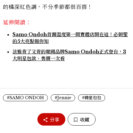
的橘深紅色調，不分季節都很百搭！
延伸閱讀：
Samo Ondoh首爾溫度第一間實體店開在這！必朝聖
的5大亮點報你知
泫雅背了又背的韓國品牌Samo Ondoh正式登台，3
大明星包款、售價一次看
#SAMO ONDOH
#Jennie
#韓星包包
分享
收藏