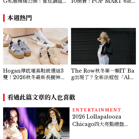
G私服模樣公開！崔玹諝溫柔
10開賣！POP MART 6款
系歐膩粉絲飆漲、金秀炫竟是
杯袋價格、草莓布蕾星冰樂一
低調千金？
次看
本週熱門
Hogan厚底增高鞋就選這3
The Row秋冬第一顆IT Ba
雙！2026秋冬最新長腿神
g出現了？全新法棍包「Alm
器：隱形增高選這款、H Lo
a」，極簡控又要開始排隊了
go不一樣了？
看過此篇文章的人也喜歡
ENTERTAINMENT
2026 Lollapalooza
Chicago四大亮點總盤
點， JENNIE、 CORTIS
登台，K-POP擄獲全球！