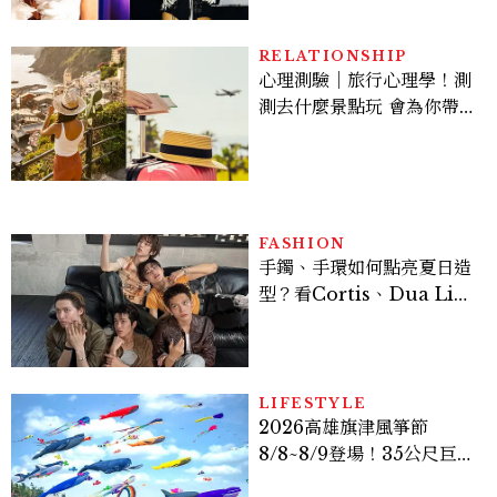
RELATIONSHIP
心理測驗｜旅行心理學！測
測去什麼景點玩 會為你帶來
好運
FASHION
手鐲、手環如何點亮夏日造
型？看Cortis、Dua Lip
的穿搭示範
LIFESTYLE
2026高雄旗津風箏節
8/8~8/9登場！35公尺巨大
鯨魚首度放飛、豐富親子活