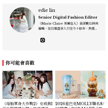
edie lin
Senior Digital Fashion Editor
《Marie Claire 美麗佳人》資深數位時尚
編輯，從日雜盛世入行至今十餘年，熱愛服
裝、鞋包與配件，以及趨勢觀察與名人風格
研究，還有點天秤座一眼看穿「這會紅」的
美感本能，更擅長把流行轉化成讀者真正用
得上的穿搭靈感，對購物完全沒有抵抗力
（一律視為靈感投資），記住：“Life is to
o short to blend in.” Contact：edie_
你可能會喜歡
lin@mctw.com.tw
《母胎單身大作戰2》女成員I
2026星巴克MOLLY聯名8/