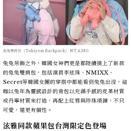
兔兔雙肩包（Tokiyom Backpack） NT.4,380
兔兔吊飾之外，韓國女神們更是都陸續揹上了新款
的兔兔雙肩包，包括演員李玹珠、NMIXX、
Secret等韓國女團的穿搭中都能看到兔兔出沒，這
咖以兔年為靈感設計的背包以充滿手感的皮革材質
或丹寧材質來打造，再配上紅唇與珍珠項鍊，不只
可愛，還更有個性。
泫雅
同款蘋果包台灣限定色登場