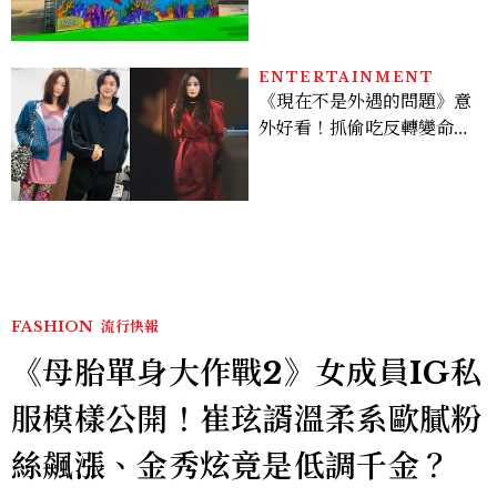
SNOOPY美食可愛登場
ENTERTAINMENT
《現在不是外遇的問題》意
外好看！抓偷吃反轉變命
案？金憓秀傳奇美腿被讚
爆、金智勳大秀腹肌，曹汝
貞雙影后飆戲，線上看7大
看點懶人包
FASHION
流行快報
《母胎單身大作戰2》女成員IG私
服模樣公開！崔玹諝溫柔系歐膩粉
絲飆漲、金秀炫竟是低調千金？