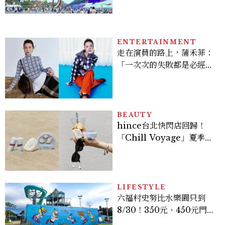
動時間懶人包
ENTERTAINMENT
走在演員的路上，蒲禾菲：
「一次次的失敗都是必經過
程，必須要經過那些練習，
才能做得好。」
BEAUTY
hince台北快閃店回歸！
「Chill Voyage」夏季限
定系列登場，夢幻海洋藍空
間、限定彩妝、DIY吊飾一
次體驗
LIFESTYLE
六福村史努比水樂園只到
8/30！350元、450元門票
優惠一次看，必拍造景、