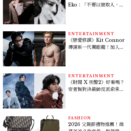
Eko：「不要以貌取人，內
在與外在同樣重要。」
ENTERTAINMENT
《戀愛修課》Kit Connor
傳演新一代獨眼龍！加入新
版《X戰警》，可望搭檔
Sadie Sink
ENTERTAINMENT
《財閥 X 刑警2》好看嗎？
安普賢對決最帥反派俞承
豪，鄭恩彩接棒女主，開專
機、刷黑卡，用錢輾壓罪犯
的陳利手回來了，這次能玩
多大？
FASHION
2026 父親節禮物推薦！商