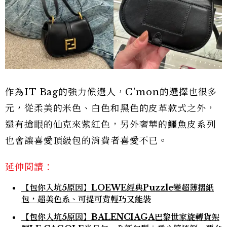
作為IT Bag的強力候選人，C'mon的選擇也很多
元，從柔美的米色、白色和黑色的皮革款式之外，
還有搶眼的仙克來紫紅色，另外奢華的鱷魚皮系列
也會讓喜愛頂級包的消費者喜愛不已。
延伸閱讀：
【包你入坑5原因】LOEWE經典Puzzle變超薄摺紙
包，超美色系、可提可背輕巧又能裝
【包你入坑5原因】BALENCIAGA巴黎世家旋轉貨架