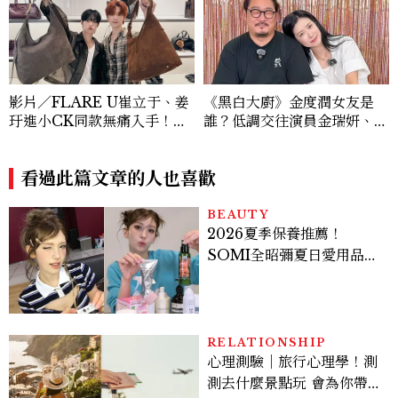
影片／FLARE U崔立于、姜
《黑白大廚》金度潤女友是
玗進小CK同款無痛入手！身
誰？低調交往演員金瑞妍、曾
上這款CHARLES & KEIT
出演《少年法庭》，私下極簡
H大包好燒
風穿搭是日常範本！
看過此篇文章的人也喜歡
BEAUTY
2026夏季保養推薦！
SOMI全昭彌夏日愛用品公
開，防曬、護髮、止汗、頭
皮保養10款好物一次看
RELATIONSHIP
心理測驗｜旅行心理學！測
測去什麼景點玩 會為你帶來