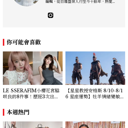
編輯，從日雜盛世入行至今十餘年，熱愛服
裝、鞋包與配件，以及趨勢觀察與名人風格
研究，還有點天秤座一眼看穿「這會紅」的
美感本能，更擅長把流行轉化成讀者真正用
得上的穿搭靈感，對購物完全沒有抵抗力
（一律視為靈感投資），記住：“Life is to
o short to blend in.” Contact：edie_
你可能會喜歡
lin@mctw.com.tw
LE SSERAFIM小櫻花宮脇
【星星教授安格斯 8/10-8/1
咲良的8件事！歷經3次出
6 星座運勢】牡羊情緒變敏
道、嚴以律己的終極自我管理
感，雙子人際吸引力爆棚
王、靠「這招」養成17吋螞蟻
本週熱門
腰