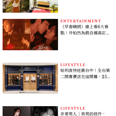
好運
ENTERTAINMENT
《早春晴朗》線上看6大看
點！井柏然為戲自備高訂，
孫千苦等地下戀轉正，雨夜
激吻獲讚慾感天花板
LIFESTYLE
哈利波特迷衝台中！全台第
二間專賣店在這開幕，25週
年限定周邊、托特包太值得
入手
LIFESTYLE
非常男人｜美男的條件，