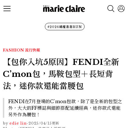
#2026裙襬澎澎RUN
FASHION
流行快報
【包你入坑5原因】FENDI全新
C’mon包，馬鞍包型＋長短背
法，迷你款還能當腰包
FENDI在7月登場的C’mon包款，除了是全新的包型之
外，大大的FF標誌與細節搭配延續經典，迷你款式還能
另外作為腰包！
by
edie lin
-
2025/04/15
更新