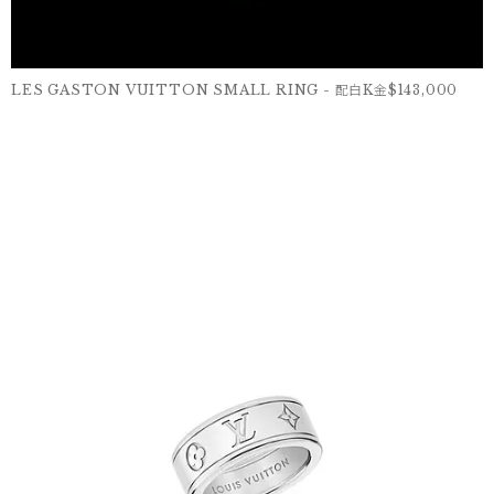
LES GASTON VUITTON SMALL RING - 配白K金$143,000