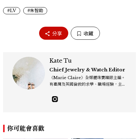
#LV
#朱智勛
分享
收藏
Kate Tu
Chief Jewelry & Watch Editor
《Marie Claire》全媒體珠寶鐘錶主編。
有臺灣及英國倫敦的求學、職場經驗，主修
新聞學和時尚媒體。累積十年以上的《美麗
佳人》編輯工作內容，包括錶展等國際活動
採訪、珠寶市場動態等專題，及視覺拍攝執
行。用貼近生活且具知識性的視角，發掘珠
寶腕錶的細節美。Email：kate_tu@mc
tw.com.tw
你可能會喜歡