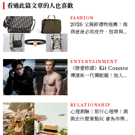
看過此篇文章的人也喜歡
FASHION
2026 父親節禮物推薦！商
務爸爸必收皮件、包款與鞋
履一次看
ENTERTAINMENT
《戀愛修課》Kit Connor
傳演新一代獨眼龍！加入新
版《X戰警》，可望搭檔
Sadie Sink
RELATIONSHIP
心理測驗｜旅行心理學！測
測去什麼景點玩 會為你帶來
好運