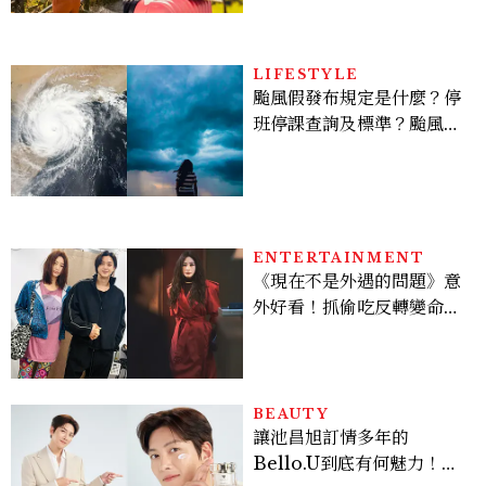
LIFESTYLE
颱風假發布規定是什麼？停
班停課查詢及標準？颱風假
有薪水嗎、可否拒絕上班？
ENTERTAINMENT
《現在不是外遇的問題》意
外好看！抓偷吃反轉變命
案？金憓秀傳奇美腿被讚
爆、金智勳大秀腹肌，曹汝
貞雙影后飆戲，線上看7大
看點懶人包
BEAUTY
讓池昌旭訂情多年的
Bello.U到底有何魅力！揭