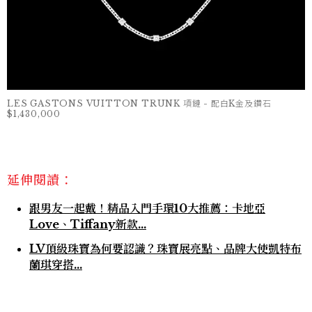
LES GASTONS VUITTON TRUNK 項鏈 - 配白K金及鑽石
$1,430,000
延伸閱讀：
跟男友一起戴！精品入門手環10大推薦：卡地亞
Love、Tiffany新款…
LV頂級珠寶為何要認識？珠寶展亮點、品牌大使凱特布
蘭琪穿搭...