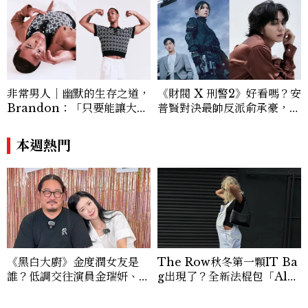
非常男人｜幽默的生存之道，
《財閥 X 刑警2》好看嗎？安
Brandon：「只要能讓大家
普賢對決最帥反派俞承豪，鄭
笑，我們就有機會玩在一起，
恩彩接棒女主，開專機、刷黑
讓敵人成為朋友。」
卡，用錢輾壓罪犯的陳利手回
本週熱門
來了，這次能玩多大？
《黑白大廚》金度潤女友是
The Row秋冬第一顆IT Ba
誰？低調交往演員金瑞妍、曾
g出現了？全新法棍包「Alm
出演《少年法庭》，私下極簡
a」，極簡控又要開始排隊了
風穿搭是日常範本！