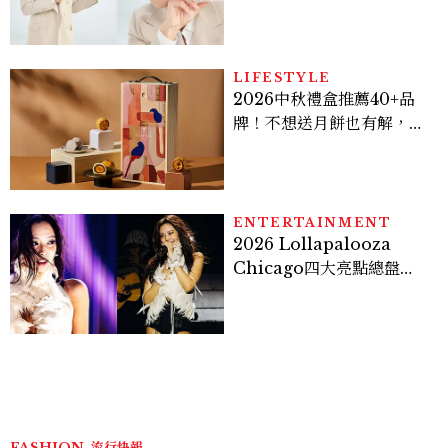
密男神發光乳霜～「肽光透
亮緊緻霜」如何打造日不落
的透亮肌，熬夜拍戲不顯疲
倦感，超神！
LIFESTYLE
2026中秋禮盒推薦40+品
牌！不想送月餅也有解，送
長輩、送客戶一次挑
ENTERTAINMENT
2026 Lollapalooza
Chicago四大亮點總盤
點， JENNIE、 CORTIS
登台，K-POP擄獲全球！
FASHION
流行快報