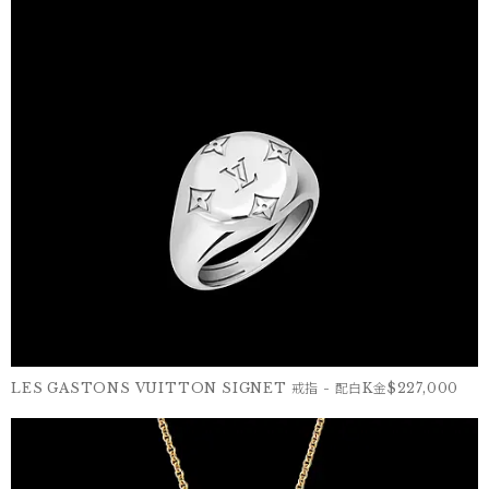
LES GASTONS VUITTON SIGNET 戒指 - 配白K金$227,000