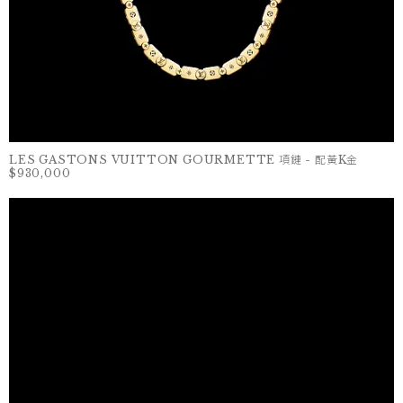
LES GASTONS VUITTON GOURMETTE 項鏈 - 配黃K金
$930,000