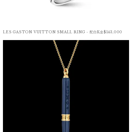
LES GASTON VUITTON SMALL RING - 配白K金$143,000