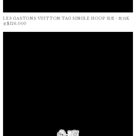
LES GASTONS VUITTON TAG SINGLE HOOP 耳環 - 配白K
金$126,000