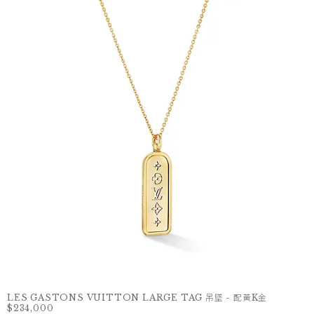
LES GASTONS VUITTON LARGE TAG 吊墜 - 配黃K金
$234,000