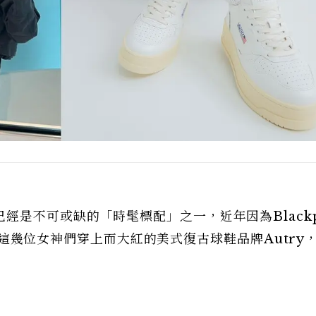
經是不可或缺的「時髦標配」之一，近年因為Blackp
宋慧喬這幾位女神們穿上而大紅的美式復古球鞋品牌Autry