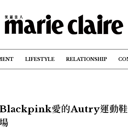
MENT
LIFESTYLE
RELATIONSHIP
CO
ackpink愛的Autry運動
場