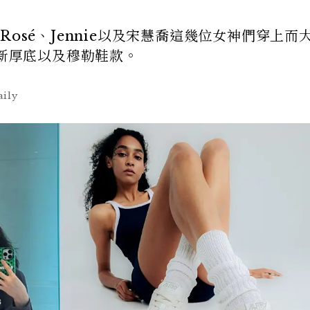
a、Rosé、Jennie以及宋慧喬這幾位女神們穿上而
全新厚底以及穆勒鞋款。
ily