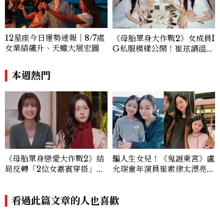
12星座今日運勢速報｜8/7處
《母胎單身大作戰2》女成員I
女業績飆升、天蠍大展宏圖
G私服模樣公開！崔玹諝溫柔
系歐膩粉絲飆漲、金秀炫竟是
低調千金？
本週熱門
《母胎單身戀愛大作戰2》結
騙人生女兒！《鬼謎東宮》盧
局反轉「2位女嘉賓穿搭」熱
允瑞童年演員崔素律太漂亮！
議！秀炫名牌包被搜、玹諝撞
曾演過孫藝珍女兒，還是最強
衫米卡莎
帶貨童星
看過此篇文章的人也喜歡