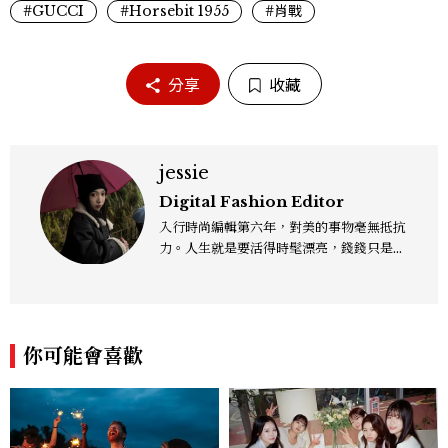
#GUCCI
#Horsebit 1955
#肖戰
分享
收藏
jessie
Digital Fashion Editor
入行時尚編輯第六年，對美的事物毫無抵抗
力。人生就是要活得時髦漂亮，錢錢只是變
成喜歡的樣子！這邊分享所有不能錯過的流
行趨勢、明星同款、必敗手袋、人氣球鞋給
大家，一起來討論時尚圈最新鮮的話題、用
欣賞漂亮設計來撫慰心靈吧！
你可能會喜歡