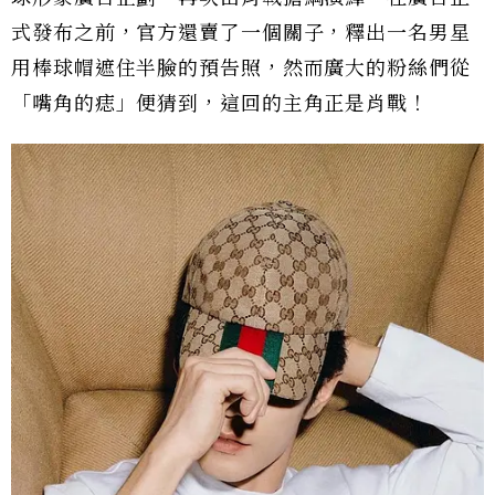
式發布之前，官方還賣了一個關子，釋出一名男星
用棒球帽遮住半臉的預告照，然而廣大的粉絲們從
「嘴角的痣」便猜到，這回的主角正是肖戰！