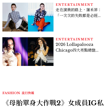
ENTERTAINMENT
走在演員的路上，蒲禾菲：
「一次次的失敗都是必經過
程，必須要經過那些練習，
才能做得好。」
ENTERTAINMENT
2026 Lollapalooza
Chicago四大亮點總盤
點， JENNIE、 CORTIS
登台，K-POP擄獲全球！
FASHION
流行快報
《母胎單身大作戰2》女成員IG私