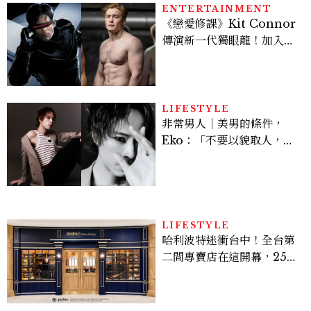
ENTERTAINMENT
《戀愛修課》Kit Connor
傳演新一代獨眼龍！加入新
版《X戰警》，可望搭檔
Sadie Sink
LIFESTYLE
非常男人｜美男的條件，
Eko：「不要以貌取人，內
在與外在同樣重要。」
LIFESTYLE
哈利波特迷衝台中！全台第
二間專賣店在這開幕，25週
年限定周邊、托特包太值得
入手