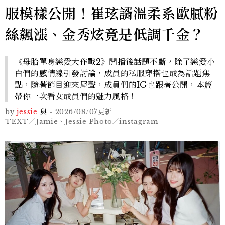
服模樣公開！崔玹諝溫柔系歐膩粉
絲飆漲、金秀炫竟是低調千金？
《母胎單身戀愛大作戰2》開播後話題不斷，除了戀愛小
白們的感情線引發討論，成員的私服穿搭也成為話題焦
點，隨著節目迎來尾聲，成員們的IG也跟著公開，本篇
帶你一次看女成員們的魅力風格！
by
jessie
與
-
2026/08/07
更新
TEXT／Jamie、Jessie Photo／instagram