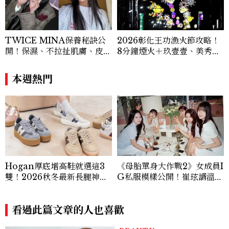
TWICE MINA保養秘訣公
2026彰化王功漁火節攻略！
開！保濕、不拉扯肌膚、皮拉
8分鐘煙火＋玖壹壹、美秀集
提斯，6個日常習慣養出牛奶
團開唱，千人烤蚵、鯊魚先生
肌
一次玩
本週熱門
Hogan厚底增高鞋就選這3
《母胎單身大作戰2》女成員I
雙！2026秋冬最新長腿神
G私服模樣公開！崔玹諝溫柔
器：隱形增高選這款、H Lo
系歐膩粉絲飆漲、金秀炫竟是
go不一樣了？
低調千金？
看過此篇文章的人也喜歡