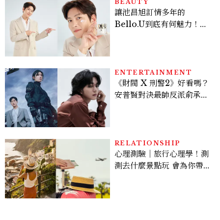
BEAUTY
讓池昌旭訂情多年的
Bello.U到底有何魅力！揭
密男神發光乳霜～「肽光透
亮緊緻霜」如何打造日不落
的透亮肌，熬夜拍戲不顯疲
倦感，超神！
ENTERTAINMENT
《財閥 X 刑警2》好看嗎？
安普賢對決最帥反派俞承
豪，鄭恩彩接棒女主，開專
機、刷黑卡，用錢輾壓罪犯
的陳利手回來了，這次能玩
多大？
RELATIONSHIP
心理測驗｜旅行心理學！測
測去什麼景點玩 會為你帶來
好運