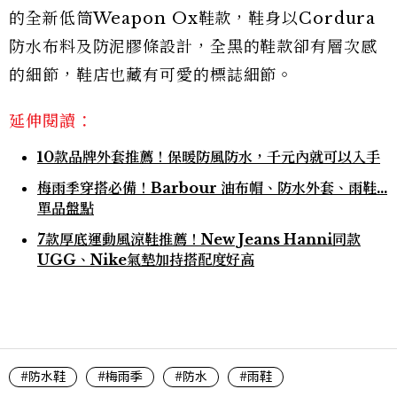
的全新低筒Weapon Ox鞋款，鞋身以Cordura
防水布料及防泥膠條設計，全黑的鞋款卻有層次感
的細節，鞋店也藏有可愛的標誌細節。
延伸閱讀：
10款品牌外套推薦！保暖防風防水，千元內就可以入手
梅雨季穿搭必備！Barbour 油布帽、防水外套、雨鞋...
單品盤點
7款厚底運動風涼鞋推薦！New Jeans Hanni同款
UGG、Nike氣墊加持搭配度好高
#防水鞋
#梅雨季
#防水
#雨鞋