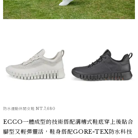
防水運動休閒女鞋 NT.7,680
ECCO一體成型的技術搭配溝槽式鞋底穿上後貼合
腳型又輕彈靈活，鞋身搭配GORE-TEX防水科技