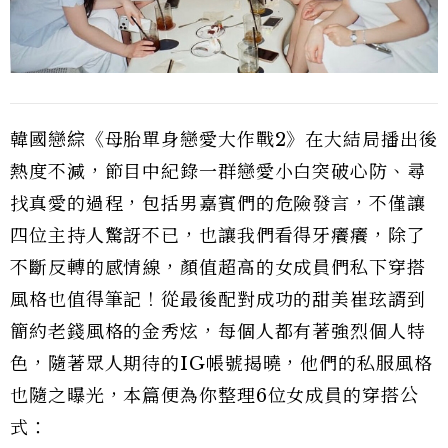
韓國戀綜《母胎單身戀愛大作戰2》在大結局播出後
熱度不減，節目中紀錄一群戀愛小白突破心防、尋
找真愛的過程，包括男嘉賓們的危險發言，不僅讓
四位主持人驚訝不已，也讓我們看得牙癢癢，除了
不斷反轉的感情線，顏值超高的女成員們私下穿搭
風格也值得筆記！從最後配對成功的甜美崔玹諝到
簡約老錢風格的金秀炫，每個人都有著強烈個人特
色，隨著眾人期待的IG帳號揭曉，他們的私服風格
也隨之曝光，本篇便為你整理6位女成員的穿搭公
式：