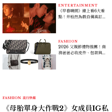
ENTERTAINMENT
《早春晴朗》線上看6大看
點！井柏然為戲自備高訂，
孫千苦等地下戀轉正，雨夜
激吻獲讚慾感天花板
FASHION
2026 父親節禮物推薦！商
務爸爸必收皮件、包款與鞋
履一次看
FASHION
流行快報
《母胎單身大作戰2》女成員IG私