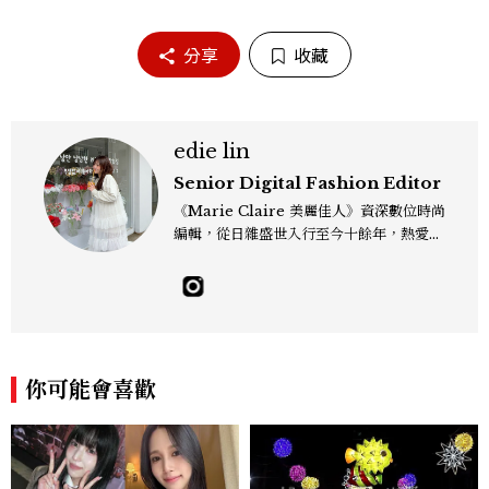
分享
收藏
edie lin
Senior Digital Fashion Editor
《Marie Claire 美麗佳人》資深數位時尚
編輯，從日雜盛世入行至今十餘年，熱愛服
裝、鞋包與配件，以及趨勢觀察與名人風格
研究，還有點天秤座一眼看穿「這會紅」的
美感本能，更擅長把流行轉化成讀者真正用
得上的穿搭靈感，對購物完全沒有抵抗力
（一律視為靈感投資），記住：“Life is to
o short to blend in.” Contact：edie_
你可能會喜歡
lin@mctw.com.tw