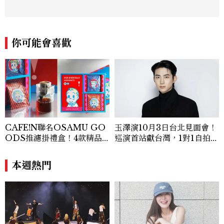
行趨勢、明星同款、必敗手袋、人氣球鞋給
大家，一起來討論時尚圈最新鮮的話題、用
欣賞漂亮設計來撫慰心靈吧！
你可能會喜歡
CAFE!N聯名OSAMU GO
玉澤演10月3日台北見面會！
ODS推濾掛禮盒！4款精品
巡演首站獻台灣，1對1自拍、
咖啡風味一次喝
簽名會福利一次看
本週熱門