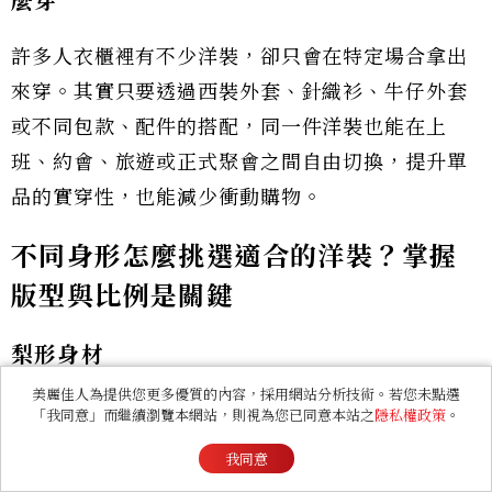
麼穿
許多人衣櫃裡有不少洋裝，卻只會在特定場合拿出
來穿。其實只要透過西裝外套、針織衫、牛仔外套
或不同包款、配件的搭配，同一件洋裝也能在上
班、約會、旅遊或正式聚會之間自由切換，提升單
品的實穿性，也能減少衝動購物。
不同身形怎麼挑選適合的洋裝？掌握
版型與比例是關鍵
梨形身材
美麗佳人為提供您更多優質的內容，採用網站分析技術。若您未點選
基本特徵：梨形身材通常是上半身較纖細，肩膀與
「我同意」而繼續瀏覽本網站，則視為您已同意本站之
隱私權政策
。
胸圍相對窄，腰線較明顯，而臀部、大腿的比例較
我同意
為突出。整體視覺重心多集中在下半身，因此穿搭