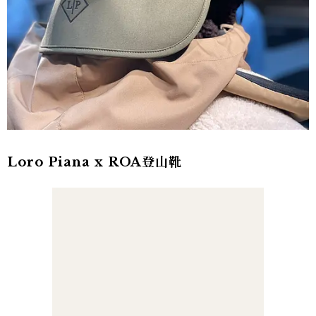
Loro Piana x ROA登山靴