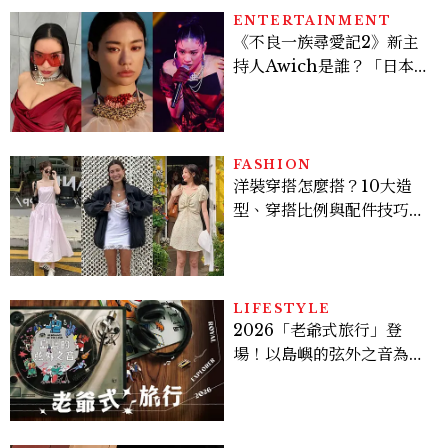
ENTERTAINMENT
《不良一族尋愛記2》新主
持人Awich是誰？「日本嘻
哈女王」人生比節目更抓
馬：25歲喪夫、家中遭槍擊
掃射
FASHION
洋裝穿搭怎麼搭？10大造
型、穿搭比例與配件技巧一
次看
LIFESTYLE
2026「老爺式旅行」登
場！以島嶼的弦外之音為
題：北管鑼鼓、復古黑膠、
部落古謠9路線聆聽臺灣土
地與城市的聲音記憶