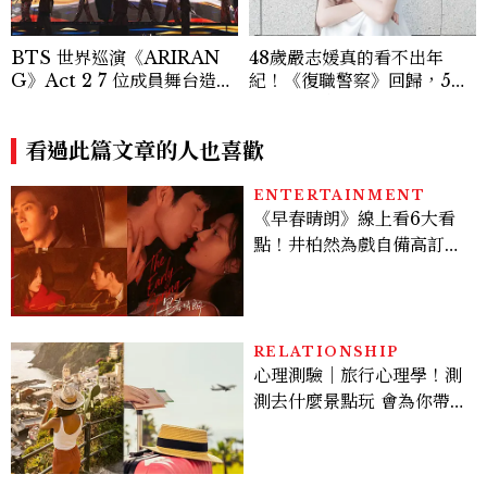
BTS 世界巡演《ARIRAN
48歲嚴志媛真的看不出年
G》Act 2 7 位成員舞台造型
紀！《復職警察》回歸，5個
一次看
私服減齡公式一次看
看過此篇文章的人也喜歡
ENTERTAINMENT
《早春晴朗》線上看6大看
點！井柏然為戲自備高訂，
孫千苦等地下戀轉正，雨夜
激吻獲讚慾感天花板
RELATIONSHIP
心理測驗｜旅行心理學！測
測去什麼景點玩 會為你帶來
好運