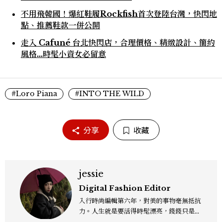
不用飛韓國！爆紅鞋履Rockfish首次登陸台灣，快閃地
點、推薦鞋款一併公開
走入 Cafuné 台北快閃店，合理價格、精緻設計、簡約
風格...時髦小資女必留意
#Loro Piana
#INTO THE WILD
分享
收藏
jessie
Digital Fashion Editor
入行時尚編輯第六年，對美的事物毫無抵抗
力。人生就是要活得時髦漂亮，錢錢只是變
成喜歡的樣子！這邊分享所有不能錯過的流