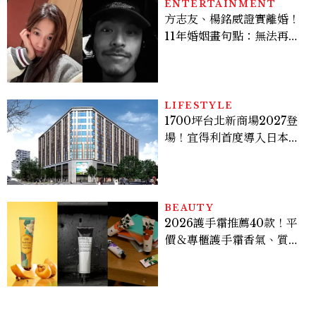
ENTERTAINMENT
方志友、楊銘威證實離婚！
11年婚姻畫句點：無法再做
情人，但永遠是家人
LIFESTYLE
1700坪台北新商場2027登
場！宜得利首度導入日本
「NITORI MALL」，地
點、開幕日期一次看
BEAUTY
2026護手霜推薦40款！平
價＆專櫃護手霜香氣、質
地、使用評價