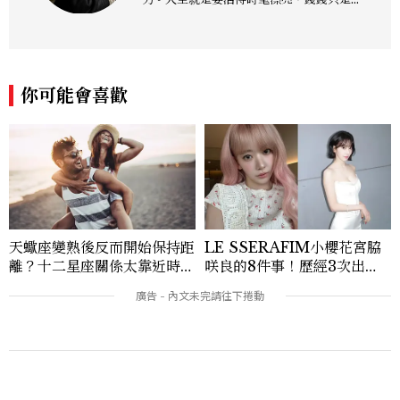
成喜歡的樣子！這邊分享所有不能錯過的流
行趨勢、明星同款、必敗手袋、人氣球鞋給
大家，一起來討論時尚圈最新鮮的話題、用
欣賞漂亮設計來撫慰心靈吧！
你可能會喜歡
天蠍座變熟後反而開始保持距
LE SSERAFIM小櫻花宮脇
離？十二星座關係太靠近時最
咲良的8件事！歷經3次出
怕發生的事，「這星座」一有
道、嚴以律己的終極自我管理
壓力就先躲起來
王、靠「這招」養成17吋螞蟻
腰