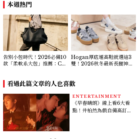
本週熱門
告別小包時代！2026必備10
Hogan厚底增高鞋就選這3
款「柔軟系大包」推薦：Ch
雙！2026秋冬最新長腿神
anel、YSL、Miu Miu...隨
器：隱形增高選這款、H Lo
性不失質感的實用天花板
go不一樣了？
看過此篇文章的人也喜歡
ENTERTAINMENT
《早春晴朗》線上看6大看
點！井柏然為戲自備高訂，
孫千苦等地下戀轉正，雨夜
激吻獲讚慾感天花板