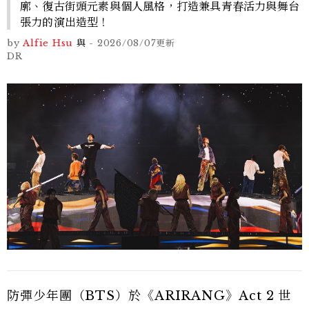
廓、復古街頭元素與個人風格，打造兼具青春活力與舞台
張力的演出造型！
by
Alfie Hsu
與
-
2026/08/07
更新
DR
防彈少年團（BTS）於《ARIRANG》Act 2 世