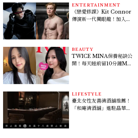
ENTERTAINMENT
《戀愛修課》Kit Connor
傳演新一代獨眼龍！加入新
版《X戰警》，可望搭檔
Sadie Sink
BEAUTY
TWICE MINA保養秘訣公
開！每天睡前留10分鐘ME
TIME、定期皮拉提斯，6
個日常習慣養出牛奶肌
LIFESTYLE
臺北女性友善清酒舖推薦！
「和庵清酒舖」進駐晶華酒
店：首創五行心情選酒、單
杯180元起輕鬆微醺