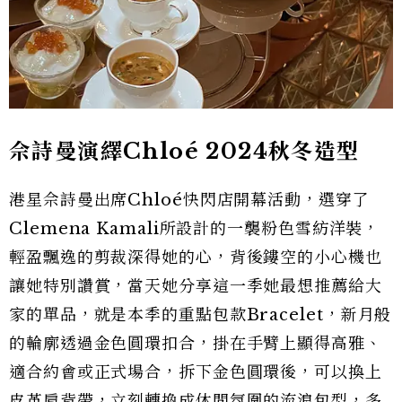
佘詩曼演繹Chloé 2024秋冬造型
港星佘詩曼出席Chloé快閃店開幕活動，選穿了
Clemena Kamali所設計的一襲粉色雪紡洋裝，
輕盈飄逸的剪裁深得她的心，背後鏤空的小心機也
讓她特別讚賞，當天她分享這一季她最想推薦給大
家的單品，就是本季的重點包款Bracelet，新月般
的輪廓透過金色圓環扣合，掛在手臂上顯得高雅、
適合約會或正式場合，拆下金色圓環後，可以換上
皮革肩背帶，立刻轉換成休閒氛圍的流浪包型，多