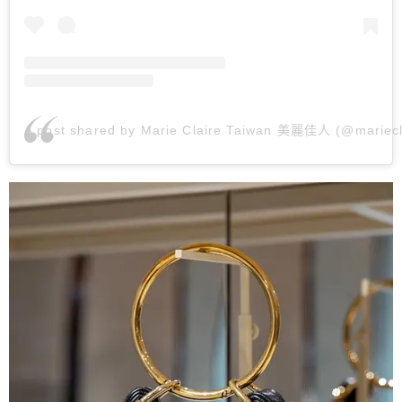
A post shared by Marie Claire Taiwan 美麗佳人 (@mariecl