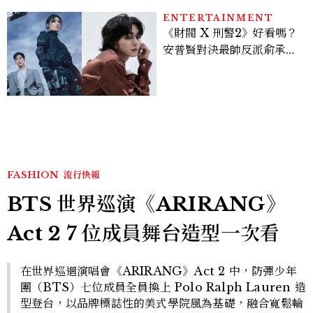
ENTERTAINMENT
《財閥 X 刑警2》好看嗎？
安普賢對決最帥反派俞承
豪，鄭恩彩接棒女主，開專
機、刷黑卡，用錢輾壓罪犯
的陳利手回來了，這次能玩
多大？
FASHION
流行快報
BTS 世界巡演《ARIRANG》
Act 2 7 位成員舞台造型一次看
在世界巡迴演唱會《ARIRANG》Act 2 中，防彈少年
團（BTS）七位成員全員換上 Polo Ralph Lauren 造
型登台，以品牌標誌性的美式學院風為基礎，融合寬鬆輪