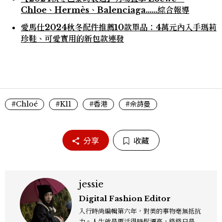
Chloe、Hermès、Balenciaga......綜合報導
愛馬仕2024秋冬配件推薦10款單品：4萬元內入手瑪莉
珍鞋、可愛實用的新包款連發
#Chloé
#K11
#香港
#佘詩曼
分享
收藏
jessie
Digital Fashion Editor
入行時尚編輯第六年，對美的事物毫無抵抗
力。人生就是要活得時髦漂亮，錢錢只是變