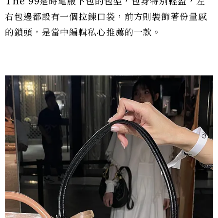
The 99是時髦腋下包的包型，包身特別輕盈，左
右包邊都設有一個拉鍊口袋，前方則裝飾著份量感
的鎖頭，是當中編輯私心推薦的一款。